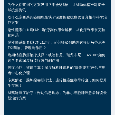
为什么你查到的方案没用？学会这6招，让AI助你精准对接全
球抗癌资讯
吃什么东西杀死癌细胞最快？深度揭秘抗癌饮食真相与科学治
疗方案
急性髓系白血病(AML)治疗副作用全解析：从化疗到维奈克拉
靶向药
慢性髓系白血病(CML)治疗：药剂师如何助您选择伊马替尼等
TKI药物并管理副作用？
晚期结直肠癌治疗抉择：呋喹替尼、瑞戈非尼、TAS-102如何
选？专家深度解读疗效与副作用
癌症治疗，谁说了算？深度解析肿瘤科的“决策能力”评估与患
者中心化护理
专家解读：脑肿瘤靠新疗法，遗传性癌症靠早筛查，如何提升
生存率？
AI赋能癌症治疗：告别信息焦虑，为非小细胞肺癌患者解读最
新治疗方案