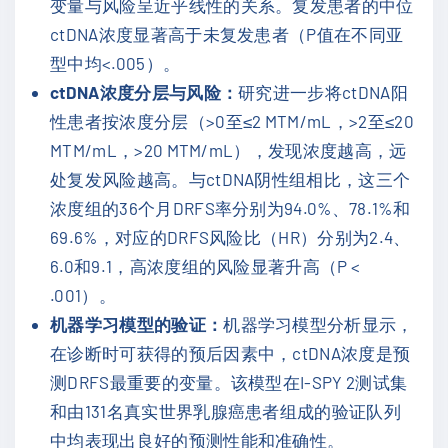
变量与风险呈近乎线性的关系。复发患者的中位
ctDNA浓度显著高于未复发患者（P值在不同亚
型中均<.005）。
ctDNA
浓度分层与风险：
研究进一步将ctDNA阳
性患者按浓度分层（>0至≤2 MTM/mL，>2至≤20
MTM/mL，>20 MTM/mL），发现浓度越高，远
处复发风险越高。与ctDNA阴性组相比，这三个
浓度组的36个月DRFS率分别为94.0%、78.1%和
69.6%，对应的DRFS风险比（HR）分别为2.4、
6.0和9.1，高浓度组的风险显著升高（P <
.001）。
机器学习模型的验证：
机器学习模型分析显示，
在诊断时可获得的预后因素中，ctDNA浓度是预
测DRFS最重要的变量。该模型在I-SPY 2测试集
和由131名真实世界乳腺癌患者组成的验证队列
中均表现出良好的预测性能和准确性。