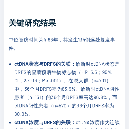
关键研究结果
中位随访时间为4.66年，共发生134例远处复发事
件。
ctDNA
状态与
DRFS
的关联：
诊断时ctDNA状态是
DRFS的显著预后生物标志物（HR=5.5；95%
CI，2.4-13；P < .001）。在总人群（n=701）
中，36个月DRFS率为83.9%。诊断时ctDNA阴性
患者（n=131）的36个月DRFS率高达96.8%，而
ctDNA阳性患者（n=570）的36个月DRFS率为
80.9%。
ctDNA
浓度与
DRFS
的关联：
ctDNA浓度作为连续