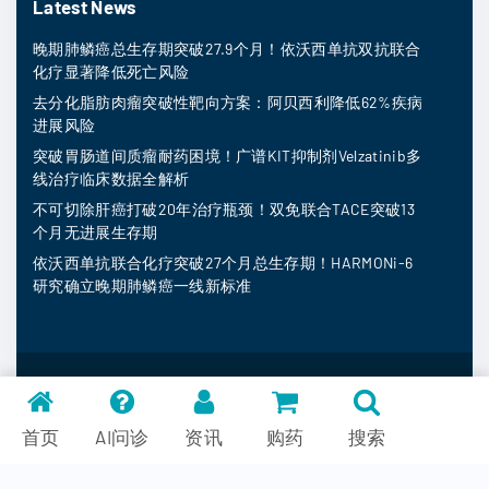
Latest News
晚期肺鳞癌总生存期突破27.9个月！依沃西单抗双抗联合
化疗显著降低死亡风险
去分化脂肪肉瘤突破性靶向方案：阿贝西利降低62%疾病
进展风险
突破胃肠道间质瘤耐药困境！广谱KIT抑制剂Velzatinib多
线治疗临床数据全解析
不可切除肝癌打破20年治疗瓶颈！双免联合TACE突破13
个月无进展生存期
依沃西单抗联合化疗突破27个月总生存期！HARMONi-6
研究确立晚期肺鳞癌一线新标准
MedFind ©
2026
常见问题
首页
AI问诊
资讯
购药
搜索