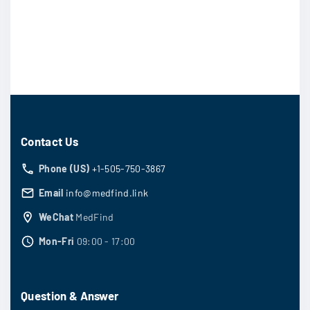
Contact Us
Phone (US)
+1-505-750-3867
Email
info@medfind.link
WeChat
MedFind
Mon-Fri
09:00 - 17:00
Question & Answer