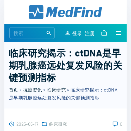
S
k
i
p
S
登录
注册
t
e
o
a
临床研究揭示：ctDNA是早
c
r
o
期乳腺癌远处复发风险的关
c
n
h
键预测指标
t
f
e
o
首页
»
抗癌资讯
»
临床研究
»
临床研究揭示：ctDNA
n
r
是早期乳腺癌远处复发风险的关键预测指标
t
:
2025-05-17
临床研究
0