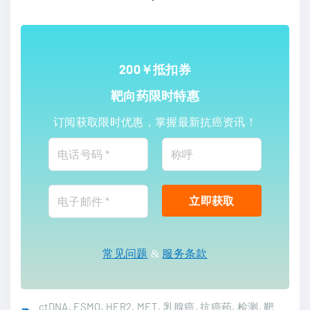
200￥抵扣券
靶向药限时特惠
订阅获取限时优惠，掌握最新抗癌资讯！
常见问题
&
服务条款
ctDNA
ESMO
HER2
MET
乳腺癌
抗癌药
检测
靶