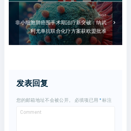
Next
非小细胞肺癌围手术期治疗新突破：纳武
利尤单抗联合化疗方案获欧盟批准
发表回复
您的邮箱地址不会被公开。
必填项已用
*
标注
C
o
m