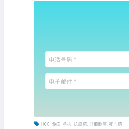
HCC
免疫
单抗
抗癌药
肝细胞癌
靶向药