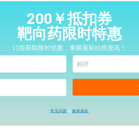
200￥抵扣券
靶向药限时特惠
订阅获取限时优惠，掌握最新抗癌资讯！
常见问题
&
服务条款