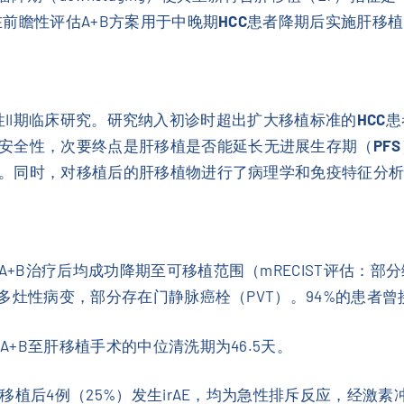
旨在前瞻性评估A+B方案用于中晚期
HCC
患者降期后实施肝移植
一项前瞻性II期临床研究。研究纳入初诊时超出扩大移植标准的
HCC
患
安全性，次要终点是肝移植是否能延长无进展生存期（
PFS
E）。同时，对移植后的肝移植物进行了病理学和免疫特征分
A+B治疗后均成功降期至可移植范围（mRECIST评估：部
%伴多灶性病变，部分存在门静脉癌栓（PVT）。94%的患者
A+B至肝移植手术的中位清洗期为46.5天。
E；移植后4例（25%）发生irAE，均为急性排斥反应，经