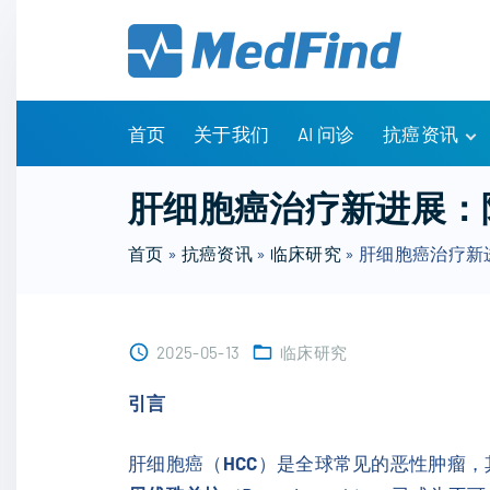
S
k
i
p
t
首页
关于我们
AI 问诊
抗癌资讯
o
c
有问有答
肝细胞癌治疗新进展：
o
诊疗指南
n
首页
»
抗癌资讯
»
临床研究
»
肝细胞癌治疗新
药物信息
t
医改政策
e
知识科普
n
临床研究
2025-05-13
临床研究
t
NCCN指南
引言
肝细胞癌（
HCC
）是全球常见的恶性肿瘤，