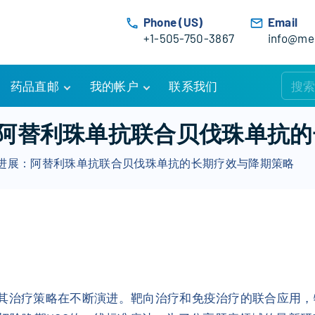
Phone (US)
Email
+1-505-750-3867
info@med
药品直邮
我的帐户
联系我们
购物车
账户详情
阿替利珠单抗联合贝伐珠单抗的
订单追踪
我的订单
进展：阿替利珠单抗联合贝伐珠单抗的长期疗效与降期策略
优惠活动
常见问题
服务条款
其治疗策略在不断演进。靶向治疗和免疫治疗的联合应用，