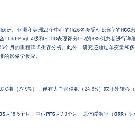
自欧洲、亚洲和美洲23个中心的1426名接受A+B治疗的
HCC
患
ild-Pugh A级和ECOG表现评分0–2的989例患者
和36个月的里程碑式生存分析。此外，研究还通过单变量和
1标准的影像学反应。
C C期（77.9%），伴有大血管侵犯（24.6%）或肝外转移
OS
为18.5个月，中位
PFS
为7.9个月。总体缓解率（
ORR
）达