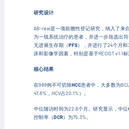
研究设计
AB-real是一项前瞻性登记研究，纳入了来
为一线系统治疗的患者，并进一步筛选出符合Ch
无进展生存期（
PFS
），并进行了24个月
床和影像学因素，特别是基于RECIST v1.
核心结果
在989例不可切除
HCC
患者中，大多数为BCL
47.6%，HCV占20.1%）。
中位随访时间为22.8个月。研究显示，中位
控制率（
DCR
）为75.3%。