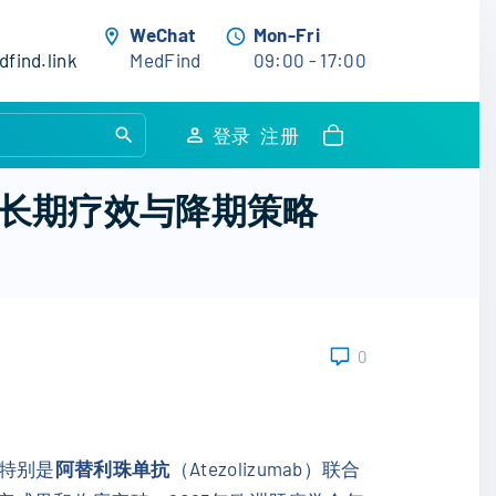
WeChat
Mon-Fri
find.link
MedFind
09:00 - 17:00
S
登录
注册
e
a
长期疗效与降期策略
r
c
h
f
o
0
r
:
特别是
阿替利珠单抗
（Atezolizumab）联合