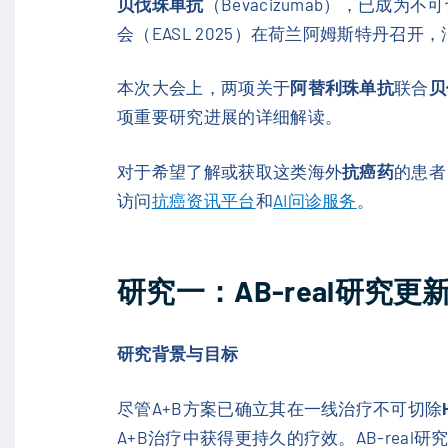
贝伐珠单抗
（Bevacizumab），已成
会（EASL 2025）在荷兰阿姆斯特丹召
本次大会上，两项关于
阿替利珠单抗
联合
贝
项重要研究进展的详细解读。
对于希望了解或获取这类海外
抗癌药
的患者
访问
抗癌资讯平台
和
AI问诊服务
。
研究一：AB-real研究
研究背景与目标
尽管A+B方案已确立其在一线治疗不可切除
A+B治疗中获得更持久的疗效。AB-rea