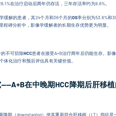
6.1%在治疗启动后两年仍存活，三年存活率约为9.6%。
缓解的患者，其24个月和36个月的
OS
率分别为53.6%和
6个月的里程碑分析中，影像学缓解者的长期生存优势更为明显。
之一的不可切除
HCC
患者在接受A+B治疗两年后仍能生存。影
个体化治疗和预后评估具有关键价值。
研究——A+B在中晚期HCC降期后肝移
降期（downstaging）使其重新符合肝移植（LT）指征