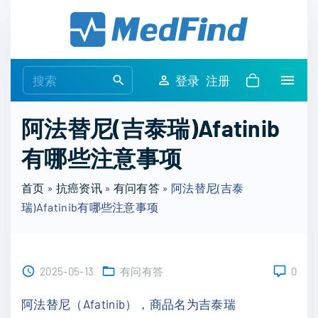
S
k
i
p
S
登录
注册
t
e
o
a
阿法替尼(吉泰瑞)Afatinib
c
r
o
有哪些注意事项
c
n
h
t
首页
»
抗癌资讯
»
有问有答
»
阿法替尼(吉泰
f
e
瑞)Afatinib有哪些注意事项
o
n
r
t
:
2025-05-13
有问有答
0
阿法替尼（Afatinib），商品名为吉泰瑞