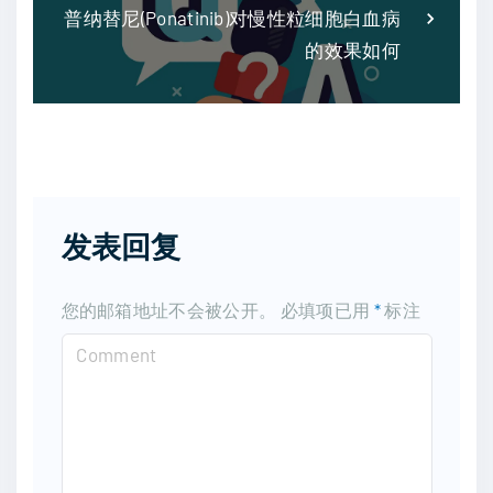
普纳替尼(Ponatinib)对慢性粒细胞白血病
的效果如何
发表回复
您的邮箱地址不会被公开。
必填项已用
*
标注
C
o
m
m
e