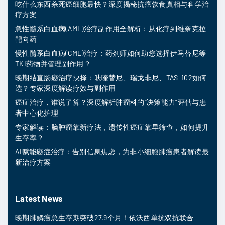
吃什么东西杀死癌细胞最快？深度揭秘抗癌饮食真相与科学治
疗方案
急性髓系白血病(AML)治疗副作用全解析：从化疗到维奈克拉
靶向药
慢性髓系白血病(CML)治疗：药剂师如何助您选择伊马替尼等
TKI药物并管理副作用？
晚期结直肠癌治疗抉择：呋喹替尼、瑞戈非尼、TAS-102如何
选？专家深度解读疗效与副作用
癌症治疗，谁说了算？深度解析肿瘤科的“决策能力”评估与患
者中心化护理
专家解读：脑肿瘤靠新疗法，遗传性癌症靠早筛查，如何提升
生存率？
AI赋能癌症治疗：告别信息焦虑，为非小细胞肺癌患者解读最
新治疗方案
Latest News
晚期肺鳞癌总生存期突破27.9个月！依沃西单抗双抗联合