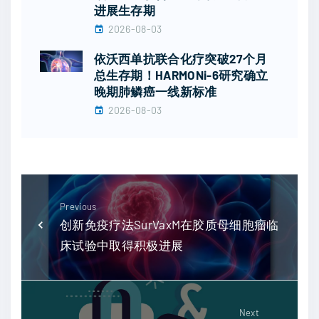
进展生存期
2026-08-03
依沃西单抗联合化疗突破27个月
总生存期！HARMONi-6研究确立
晚期肺鳞癌一线新标准
2026-08-03
Previous
创新免疫疗法SurVaxM在胶质母细胞瘤临
床试验中取得积极进展
Next