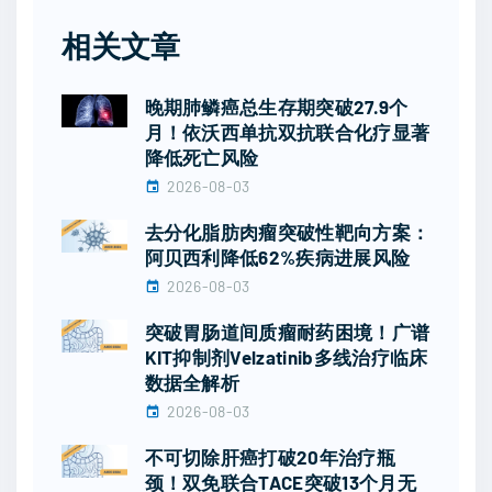
相关文章
晚期肺鳞癌总生存期突破27.9个
月！依沃西单抗双抗联合化疗显著
降低死亡风险
2026-08-03
去分化脂肪肉瘤突破性靶向方案：
阿贝西利降低62%疾病进展风险
2026-08-03
突破胃肠道间质瘤耐药困境！广谱
KIT抑制剂Velzatinib多线治疗临床
数据全解析
2026-08-03
不可切除肝癌打破20年治疗瓶
颈！双免联合TACE突破13个月无