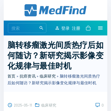
S
k
i
p
S
登录
注册
t
e
o
a
脑转移瘤激光间质热疗后如
c
r
o
何随访？新研究揭示影像变
c
n
h
化规律与最佳时机
t
f
e
o
首页
»
抗癌资讯
»
临床研究
»
脑转移瘤激光间质热疗
n
r
后如何随访？新研究揭示影像变化规律与最佳时机
t
:
2025-05-11
临床研究
0