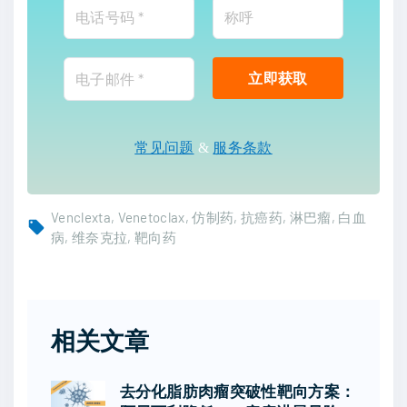
常见问题
&
服务条款
Venclexta
Venetoclax
仿制药
抗癌药
淋巴瘤
白血
病
维奈克拉
靶向药
相关文章
去分化脂肪肉瘤突破性靶向方案：