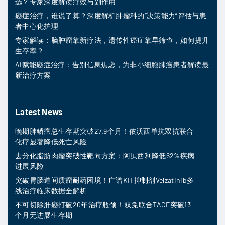
选？专家深度解读疗效与副作用
癌症治疗，谁说了算？深度解析肿瘤科的“决策能力”评估与患
者中心化护理
专家解读：脑肿瘤靠新疗法，遗传性癌症靠早筛查，如何提升
生存率？
AI赋能癌症治疗：告别信息焦虑，为非小细胞肺癌患者解读最
新治疗方案
Latest News
晚期肺鳞癌总生存期突破27.9个月！依沃西单抗双抗联合
化疗显著降低死亡风险
去分化脂肪肉瘤突破性靶向方案：阿贝西利降低62%疾病
进展风险
突破胃肠道间质瘤耐药困境！广谱KIT抑制剂Velzatinib多
线治疗临床数据全解析
不可切除肝癌打破20年治疗瓶颈！双免联合TACE突破13
个月无进展生存期