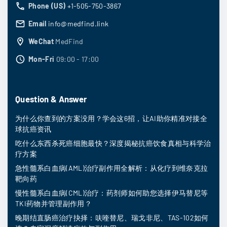
Phone (US)
+1-505-750-3867
Email
info@medfind.link
WeChat
MedFind
Mon-Fri
09:00 - 17:00
Question & Answer
为什么你查到的方案没用？学会这6招，让AI助你精准对接全
球抗癌资讯
吃什么东西杀死癌细胞最快？深度揭秘抗癌饮食真相与科学治
疗方案
急性髓系白血病(AML)治疗副作用全解析：从化疗到维奈克拉
靶向药
慢性髓系白血病(CML)治疗：药剂师如何助您选择伊马替尼等
TKI药物并管理副作用？
晚期结直肠癌治疗抉择：呋喹替尼、瑞戈非尼、TAS-102如何