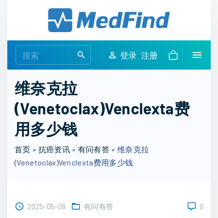
S
k
i
p
S
登录
注册
t
e
o
a
维奈克拉
c
r
o
(Venetoclax)Venclexta费
c
n
h
用多少钱
t
f
e
o
首页
»
抗癌资讯
»
有问有答
»
维奈克拉
n
r
(Venetoclax)Venclexta费用多少钱
t
:
2025-05-08
有问有答
0