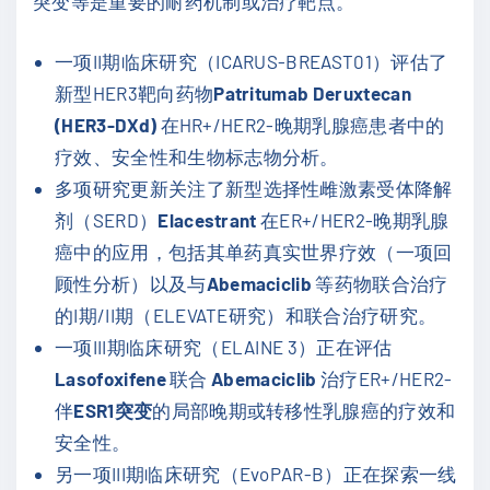
突变等是重要的耐药机制或治疗靶点。
一项II期临床研究（ICARUS-BREAST01）评估了
新型HER3靶向药物
Patritumab Deruxtecan
(HER3-DXd)
在HR+/HER2-晚期乳腺癌患者中的
疗效、安全性和生物标志物分析。
多项研究更新关注了新型选择性雌激素受体降解
剂（SERD）
Elacestrant
在ER+/HER2-晚期乳腺
癌中的应用，包括其单药真实世界疗效（一项回
顾性分析）以及与
Abemaciclib
等药物联合治疗
的I期/II期（ELEVATE研究）和联合治疗研究。
一项III期临床研究（ELAINE 3）正在评估
Lasofoxifene
联合
Abemaciclib
治疗ER+/HER2-
伴
ESR1突变
的局部晚期或转移性乳腺癌的疗效和
安全性。
另一项III期临床研究（EvoPAR-B）正在探索一线