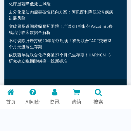
化疗显著降低死亡风险
去分化脂肪肉瘤突破性靶向方案：阿贝西利降低62%疾病
进展风险
突破胃肠道间质瘤耐药困境！广谱KIT抑制剂Velzatinib多
线治疗临床数据全解析
不可切除肝癌打破20年治疗瓶颈！双免联合TACE突破13
个月无进展生存期
依沃西单抗联合化疗突破27个月总生存期！HARMONi-6
研究确立晚期肺鳞癌一线新标准
MedFind ©
2026
常见问题
首页
AI问诊
资讯
购药
搜索