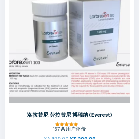
洛拉替尼 劳拉替尼 博瑞纳 (Everest)
157
条用户评价
评分
5.00
原
当
¥
4,800.00
¥
3,200.00