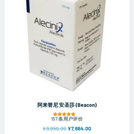
至
¥
品
4
页
,
7
面
4
8
上
.
选
0
0
择
这
些
选
项
阿来替尼 安圣莎 (Beacon)
157
条用户评价
评分
5.00
原
当
¥
9,950.00
¥
7,664.00
&sol; 5
价
前