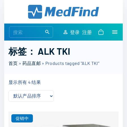
S
k
i
p
S
登录
注册
t
e
o
a
标签：
ALK TKI
c
r
o
c
首页
»
药品直邮
»
Products tagged “ALK TKI”
n
h
t
f
e
显示所有 4 结果
o
n
r
t
:
促销中