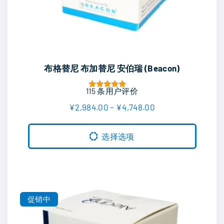
本
布格替尼 布加替尼 安伯瑞 (Beacon)
产
品
115
条用户评价
评分
5.00
有
价
¥
2,984.00
–
¥
4,748.00
&sol; 5
格
多
范
围
种
选择选项
：
变
¥
2
体
,
9
。
8
可
4
促销中
.
在
0
0
产