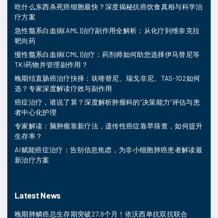
吃什么东西杀死癌细胞最快？深度揭秘抗癌饮食真相与科学治
疗方案
急性髓系白血病(AML)治疗副作用全解析：从化疗到维奈克拉
靶向药
慢性髓系白血病(CML)治疗：药剂师如何助您选择伊马替尼等
TKI药物并管理副作用？
晚期结直肠癌治疗抉择：呋喹替尼、瑞戈非尼、TAS-102如何
选？专家深度解读疗效与副作用
癌症治疗，谁说了算？深度解析肿瘤科的“决策能力”评估与患
者中心化护理
专家解读：脑肿瘤靠新疗法，遗传性癌症靠早筛查，如何提升
生存率？
AI赋能癌症治疗：告别信息焦虑，为非小细胞肺癌患者解读最
新治疗方案
Latest News
晚期肺鳞癌总生存期突破27.9个月！依沃西单抗双抗联合