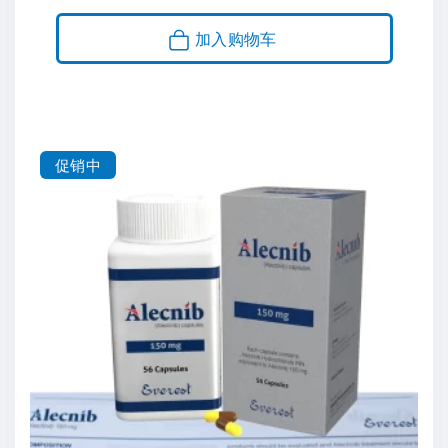
为
价
：
格
加入购物车
¥
为
9
：
,
¥
9
7
5
,
0
6
.
6
促销中
0
4
0
.
。
0
0
。