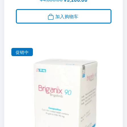
&sol; 5
价
前
为
价
：
格
加入购物车
¥
为
4
：
,
¥
8
3
0
,
0
2
.
0
促销中
0
0
0
.
。
0
0
。