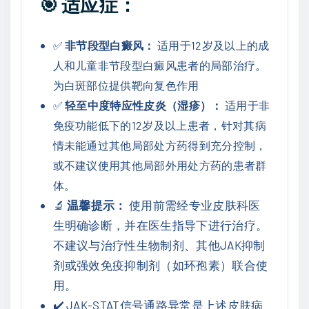
🎯
适应症：
n
a
t
✅
非节段型白癜风：
适用于12岁及以上的成
i
人和儿童非节段型白癜风患者的局部治疗。
o
为白斑部位提供靶向复色作用
n
✅
轻至中度特应性皮炎（湿疹）：
适用于非
a
免疫功能低下的12岁及以上患者，针对其病
l
情未能通过其他局部处方药得到充分控制，
)
或不建议使用其他局部外用处方药的患者群
数
体。
量
🔬
温馨提示：
使用前需经专业皮肤科医
生明确诊断，并在医生指导下进行治疗。
不建议与治疗性生物制剂、其他JAK抑制
剂或强效免疫抑制剂（如环孢素）联合使
用。
✔️ JAK-STAT信号通路异常是上述皮肤病