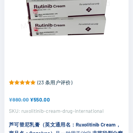
(
23
条用户评价)
评级
22
5.00
/ 5，已有
位客户进行了评价
原
当
¥
880.00
¥
550.00
价
前
SKU:
ruxolitinib-cream-drug-international
为
价
芦可替尼乳膏（英文通用名：Ruxolitinib Cream，
：
格
商品名：Opzelura）
是一种用于治疗
非节段型白癜