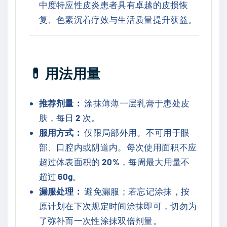
中度特应性皮炎患者具有卓越的皮损恢
复、色素沉着疗效与生活质量提升获益。
💊
用法用量
推荐剂量：
涂抹薄薄一层乳膏于患处皮
肤，每日
2
次。
服用方式：
仅限局部外用。不可用于眼
部、口腔内或阴道内。每次使用面积不应
超过体表面积的
20%
，每周最大用量不
超过
60g
。
漏服处理：
避免漏服；若忘记涂抹，按
原计划在下次规定时间涂抹即可，切勿为
了弥补而一次性涂抹双倍剂量。