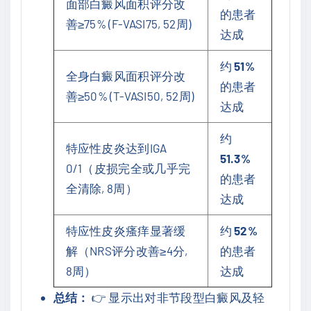
面部白癜风面积评分改
的患者
善≥75% (F-VASI75, 52周)
达成
约
51%
全身白癜风面积评分改
的患者
善≥50% (T-VASI50, 52周)
达成
约
特应性皮炎达到IGA
51.3%
0/1（皮损完全或几乎完
的患者
全清除, 8周）
达成
特应性皮炎瘙痒显著缓
约
52%
解（NRS评分改善≥4分,
的患者
8周）
达成
总结：
👉 显示出对非节段型白癜风及轻