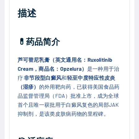
i
描述
t
i
n
i
💊
药品简介
b
(
芦可替尼乳膏（英文通用名：Ruxolitinib
D
Cream，商品名：Opzelura）
是一种用于治
r
疗
非节段型白癜风
和
轻至中度特应性皮炎
u
（湿疹）
的外用靶向药，已获得美国食品药
g
品监督管理局（FDA）批准上市，成为全球
I
首个且唯一获批用于白癜风复色的局部JAK
n
抑制剂，是该类皮肤病药物的里程碑。
t
e
r