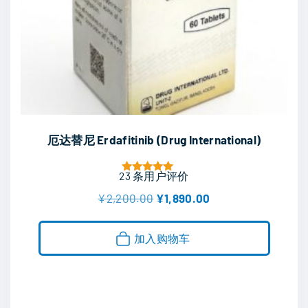
厄达替尼 Erdafitinib (Drug International)
23
条用户评价
评分
5.00
原
当
¥
2,200.00
¥
1,890.00
&sol; 5
价
前
为
价
：
格
加入购物车
¥
为
2
：
,
¥
2
1
0
,
0
8