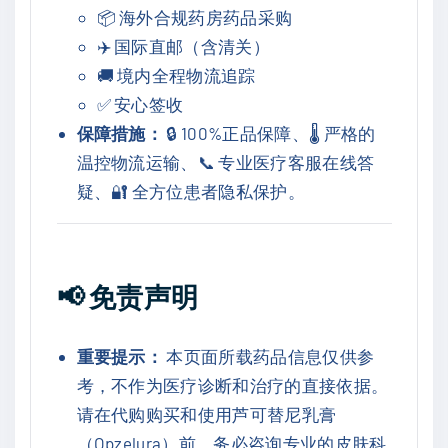
📦 海外合规药房药品采购
✈️ 国际直邮（含清关）
🚚 境内全程物流追踪
✅ 安心签收
保障措施：
🔒 100%正品保障、🌡️ 严格的
温控物流运输、📞 专业医疗客服在线答
疑、🔐 全方位患者隐私保护。
📢
免责声明
重要提示：
本页面所载药品信息仅供参
考，不作为医疗诊断和治疗的直接依据。
请在代购购买和使用芦可替尼乳膏
（Opzelura）前，务必咨询专业的皮肤科