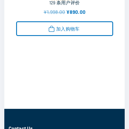
129
条用户评价
评分
5.00
原
当
¥
1,998.00
¥
890.00
&sol; 5
价
前
为
价
：
格
加入购物车
¥
为
1
：
,
¥
9
8
9
9
8
0
.
.
0
0
0
0
。
。
Contact Us