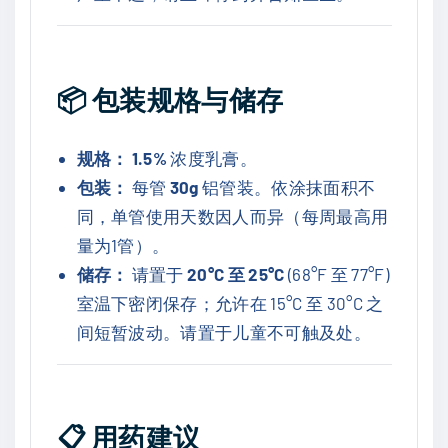
📦
包装规格与储存
规格：
1.5%
浓度乳膏。
包装：
每管
30g
铝管装。依涂抹面积不
同，单管使用天数因人而异（每周最高用
量为1管）。
储存：
请置于
20°C 至 25°C
(68°F 至 77°F)
室温下密闭保存；允许在 15°C 至 30°C 之
间短暂波动。请置于儿童不可触及处。
📋
用药建议