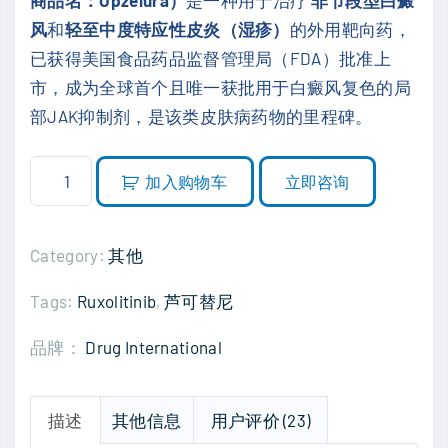
¥
为
风
和
轻至中度特应性皮炎（湿疹）
的外用靶向药，
8
：
已获得美国食品药品监督管理局（FDA）批准上
8
¥
市，成为全球首个且唯一获批用于白癜风复色的局
0
5
部JAK抑制剂，是该类皮肤病药物的里程碑。
.
5
0
0
芦
0
.
加入购物车
立即咨询
可
。
0
替
0
尼
Category:
其他
。
乳
Tags:
Ruxolitinib
,
芦可替尼
膏
R
品牌：
Drug International
u
x
o
描述
其他信息
用户评价 (23)
l