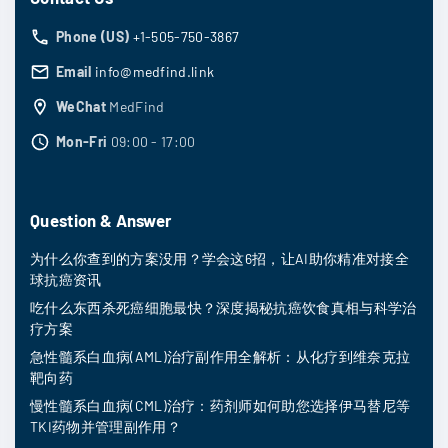
Phone (US)
+1-505-750-3867
Email
info@medfind.link
WeChat
MedFind
Mon-Fri
09:00 - 17:00
Question & Answer
为什么你查到的方案没用？学会这6招，让AI助你精准对接全
球抗癌资讯
吃什么东西杀死癌细胞最快？深度揭秘抗癌饮食真相与科学治
疗方案
急性髓系白血病(AML)治疗副作用全解析：从化疗到维奈克拉
靶向药
慢性髓系白血病(CML)治疗：药剂师如何助您选择伊马替尼等
TKI药物并管理副作用？