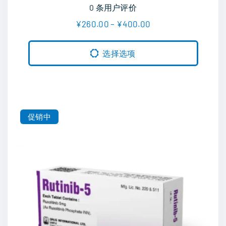
0
条用户评价
价
¥
260.00
–
¥
400.00
格
本
范
围
产
选择选项
：
品
¥
2
有
6
0
多
.
种
0
促销中
0
变
至
¥
体
4
0
。
0
可
.
0
在
0
产
品
页