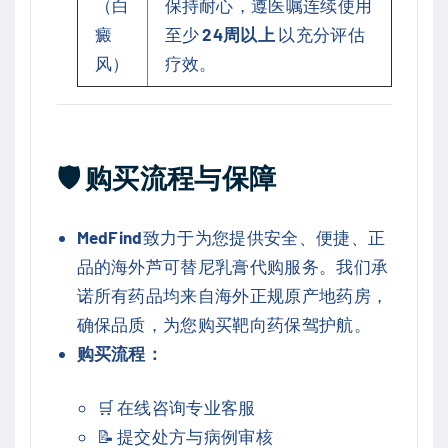
（白
保持耐心，遵医嘱连续使用
癜
至少
24周以上
以充分评估
风）
疗效。
🛡️
购买流程与保障
MedFind
致力于为您提供安全、便捷、正
品的海外芦可替尼乳膏代购服务。我们承
诺所有药品均来自海外正规原产地药房，
确保品质，为您购买靶向药保驾护航。
购买流程：
🛒 在线咨询专业客服
📝 提交处方与病例审核