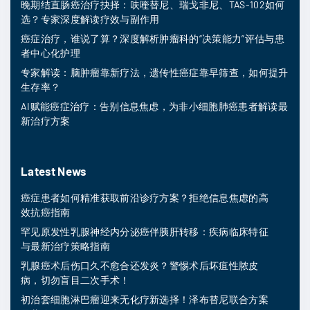
晚期结直肠癌治疗抉择：呋喹替尼、瑞戈非尼、TAS-102如何
选？专家深度解读疗效与副作用
癌症治疗，谁说了算？深度解析肿瘤科的“决策能力”评估与患
者中心化护理
专家解读：脑肿瘤靠新疗法，遗传性癌症靠早筛查，如何提升
生存率？
AI赋能癌症治疗：告别信息焦虑，为非小细胞肺癌患者解读最
新治疗方案
Latest News
癌症患者如何精准获取前沿诊疗方案？拒绝信息焦虑的高
效抗癌指南
罕见原发性乳腺神经内分泌癌伴胰肝转移：疾病临床特征
与最新治疗策略指南
乳腺癌术后伤口久不愈合还发炎？警惕术后坏疽性脓皮
病，切勿盲目二次手术！
初治套细胞淋巴瘤迎来无化疗新选择！泽布替尼联合方案