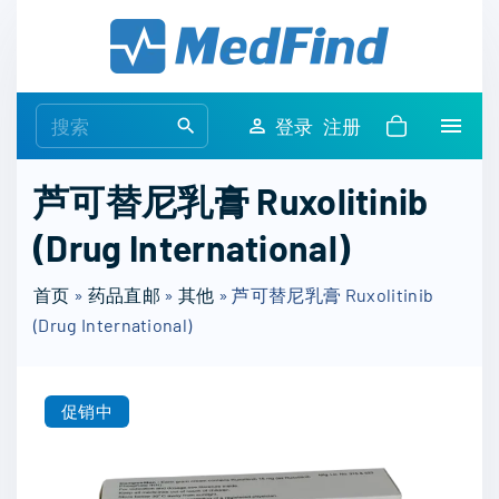
S
k
i
p
S
登录
注册
t
e
o
a
芦可替尼乳膏 Ruxolitinib
c
r
o
(Drug International)
c
n
h
t
首页
»
药品直邮
»
其他
»
芦可替尼乳膏 Ruxolitinib
f
e
(Drug International)
o
n
r
t
:
促销中