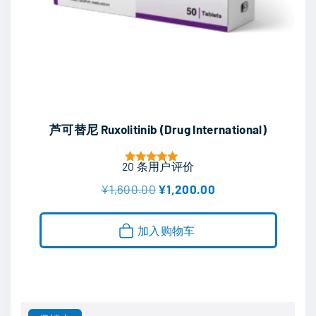
面
上
选
择
这
些
芦可替尼 Ruxolitinib (Drug International)
选
项
20
条用户评价
评分
5.00
原
当
¥
1,600.00
¥
1,200.00
&sol; 5
价
前
为
价
：
格
加入购物车
¥
为
1
：
,
¥
6
1
0
,
0
2
.
0