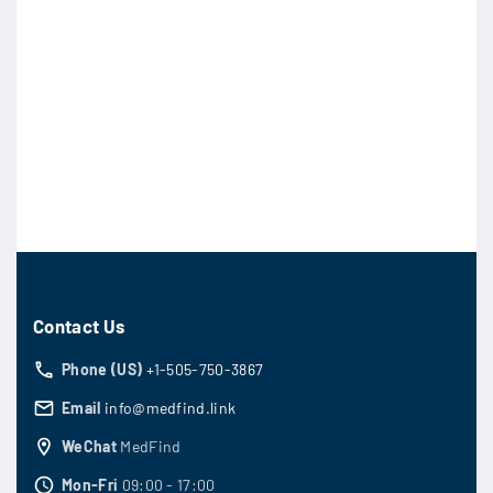
2
1
0
,
0
6
.
8
0
0
0
.
。
0
0
。
Contact Us
Phone (US)
+1-505-750-3867
Email
info@medfind.link
WeChat
MedFind
Mon-Fri
09:00 - 17:00