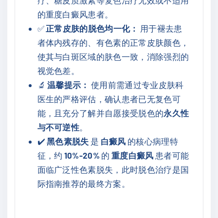
疗、糖皮质激素等复色治疗无效或不适用
的重度白癜风患者。
✅
正常皮肤的脱色均一化：
用于褪去患
者体内残存的、有色素的正常皮肤颜色，
使其与白斑区域的肤色一致，消除强烈的
视觉色差。
🔬
温馨提示：
使用前需通过专业皮肤科
医生的严格评估，确认患者已无复色可
能，且充分了解并自愿接受脱色的
永久性
与不可逆性
。
✔️
黑色素脱失
是
白癜风
的核心病理特
征，约
10%-20%
的
重度白癜风
患者可能
面临广泛性色素脱失，此时脱色治疗是国
际指南推荐的最终方案。