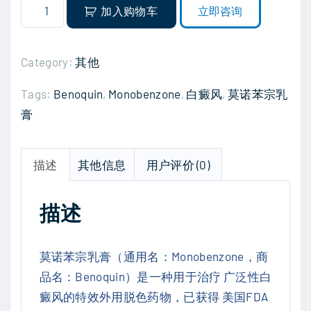
莫
加入购物车
立即咨询
0
诺
苯
宗
Category:
其他
乳
Tags:
Benoquin
,
Monobenzone
,
白癜风
,
莫诺苯宗乳
膏
膏
M
o
n
描述
其他信息
用户评价 (0)
o
b
描述
e
n
z
莫诺苯宗乳膏（通用名：Monobenzone，商
o
品名：Benoquin）是一种用于治疗 广泛性白
n
癜风的特效外用脱色药物，已获得 美国FDA
e