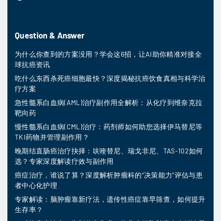
Question & Answer
为什么你查到的方案没用？学会这6招，让AI助你精准对接全
球抗癌资讯
吃什么东西杀死癌细胞最快？深度揭秘抗癌饮食真相与科学治
疗方案
急性髓系白血病(AML)治疗副作用全解析：从化疗到维奈克拉
靶向药
慢性髓系白血病(CML)治疗：药剂师如何助您选择伊马替尼等
TKI药物并管理副作用？
晚期结直肠癌治疗抉择：呋喹替尼、瑞戈非尼、TAS-102如何
选？专家深度解读疗效与副作用
癌症治疗，谁说了算？深度解析肿瘤科的“决策能力”评估与患
者中心化护理
专家解读：脑肿瘤靠新疗法，遗传性癌症靠早筛查，如何提升
生存率？