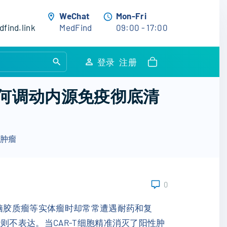
WeChat
Mon-Fri
find.link
MedFind
09:00 - 17:00
S
登录
注册
e
a
如何调动内源免疫彻底清
r
c
h
扫肿瘤
f
o
r
:
0
、脑胶质瘤等实体瘤时却常常遭遇耐药和复
则不表达。当CAR-T细胞精准消灭了阳性肿