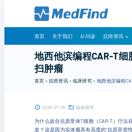
S
k
i
p
t
首页
关于我们
AI 问诊
抗癌资讯
o
c
有问有答
地西他滨编程CAR-
o
诊疗指南
扫肿瘤
n
药物信息
t
医改政策
首页
»
抗癌资讯
»
临床研究
»
地西他滨编程C
e
知识科普
n
临床研究
t
NCCN指南
2026-07-09
临床研究
为什么嵌合抗原受体T细胞（CAR-T）
发？这是因为实体瘤具有高度的“抗原异质性