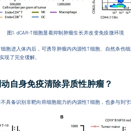
图1. dCAR-T细胞显着抑制肿瘤生长并改变免疫微环境
R-T细胞进入体内后，可诱导肿瘤内内源性T细胞、自然杀伤
实现了完全缓解。
何调动自身免疫清除异质性肿瘤？
原本不具备识别非靶向癌细胞能力的内源性T细胞，也参与到“