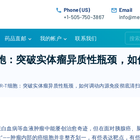
Phone (US)
Email
+1-505-750-3867
info@med
药品直邮
我的帐户
联系我们
购物车
账户详情
T细胞：突破实体瘤异质性瓶颈，
订单追踪
我的订单
优惠活动
常见问题
AR-T细胞：突破实体瘤异质性瓶颈，如何调动内源免疫彻底清
服务条款
疗法在白血病等血液肿瘤中能屡创治愈奇迹，但在面对胰腺癌
”——肿瘤内部的癌细胞并非整齐划一，有些表达靶点，有些