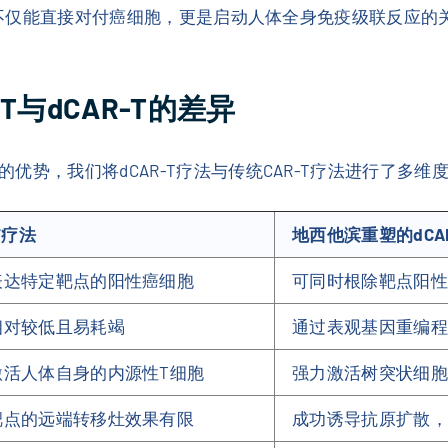
扰素不仅能直接对付癌细胞，更是启动人体全身免疫级联反应的
与dCAR-T的差异
势，我们将dCAR-T疗法与传统CAR-T疗法进行了多维
T疗法
地西他滨重塑的dCA
表达特定靶点的阳性癌细胞
可同时根除靶点阳性
相对较低且易耗竭
通过表观基因重编程
激活人体自身的内源性T细胞
强力激活树突状细胞（
靶点的远端转移灶效果有限
成功诱导抗原扩散，