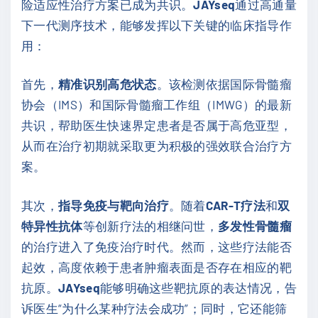
险适应性治疗方案已成为共识。
JAYseq
通过高通量
下一代测序技术，能够发挥以下关键的临床指导作
用：
首先，
精准识别高危状态
。该检测依据国际骨髓瘤
协会（IMS）和国际骨髓瘤工作组（IMWG）的最新
共识，帮助医生快速界定患者是否属于高危亚型，
从而在治疗初期就采取更为积极的强效联合治疗方
案。
其次，
指导免疫与靶向治疗
。随着
CAR-T疗法
和
双
特异性抗体
等创新疗法的相继问世，
多发性骨髓瘤
的治疗进入了免疫治疗时代。然而，这些疗法能否
起效，高度依赖于患者肿瘤表面是否存在相应的靶
抗原。
JAYseq
能够明确这些靶抗原的表达情况，告
诉医生“为什么某种疗法会成功”；同时，它还能筛