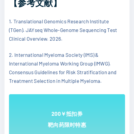
【参考文献】
1. Translational Genomics Research Institute
(TGen). JAYseq Whole-Genome Sequencing Test
Clinical Overview. 2026.
2. International Myeloma Society (IMS) &
International Myeloma Working Group (IMWG).
Consensus Guidelines for Risk Stratification and
Treatment Selection in Multiple Myeloma.
200￥抵扣券
靶向药限时特惠