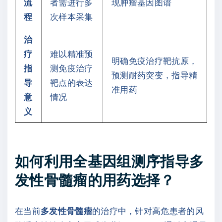
流
者需进行多
现肿瘤基因图谱
程
次样本采集
治
疗
难以精准预
明确免疫治疗靶抗原，
指
测免疫治疗
预测耐药突变，指导精
导
靶点的表达
准用药
意
情况
义
如何利用全基因组测序指导多
发性骨髓瘤的用药选择？
在当前
多发性骨髓瘤
的治疗中，针对高危患者的风