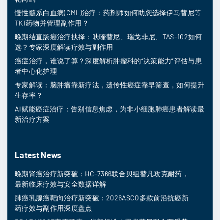
慢性髓系白血病(CML)治疗：药剂师如何助您选择伊马替尼等
TKI药物并管理副作用？
晚期结直肠癌治疗抉择：呋喹替尼、瑞戈非尼、TAS-102如何
选？专家深度解读疗效与副作用
癌症治疗，谁说了算？深度解析肿瘤科的“决策能力”评估与患
者中心化护理
专家解读：脑肿瘤靠新疗法，遗传性癌症靠早筛查，如何提升
生存率？
AI赋能癌症治疗：告别信息焦虑，为非小细胞肺癌患者解读最
新治疗方案
Latest News
晚期肾癌治疗新突破：HC-7366联合贝组替凡攻克耐药，
最新临床疗效与安全数据详解
肺癌乳腺癌靶向治疗新突破：2026ASCO多款前沿抗癌新
药疗效与副作用深度盘点