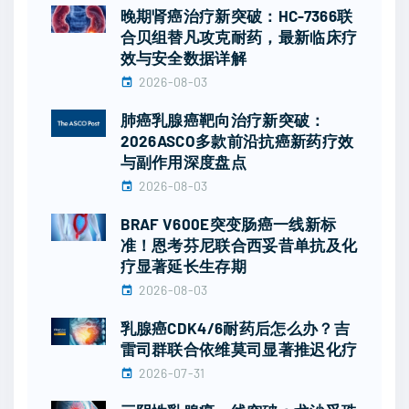
晚期肾癌治疗新突破：HC-7366联
合贝组替凡攻克耐药，最新临床疗
效与安全数据详解
2026-08-03
肺癌乳腺癌靶向治疗新突破：
2026ASCO多款前沿抗癌新药疗效
与副作用深度盘点
2026-08-03
BRAF V600E突变肠癌一线新标
准！恩考芬尼联合西妥昔单抗及化
疗显著延长生存期
2026-08-03
乳腺癌CDK4/6耐药后怎么办？吉
雷司群联合依维莫司显著推迟化疗
2026-07-31