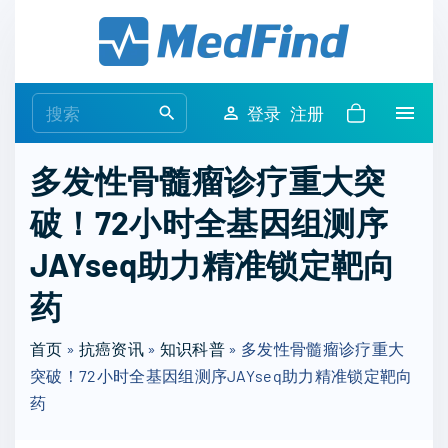
S
k
i
p
S
登录
注册
t
e
o
a
多发性骨髓瘤诊疗重大突
c
r
o
破！72小时全基因组测序
c
n
h
JAYseq助力精准锁定靶向
t
f
e
o
药
n
r
t
首页
»
抗癌资讯
»
知识科普
:
»
多发性骨髓瘤诊疗重大
突破！72小时全基因组测序JAYseq助力精准锁定靶向
药