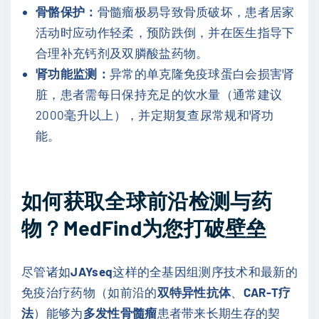
骨骼保护：
骨髓瘤极易导致骨质破坏，患者居家
活动时应动作轻柔，预防跌倒，并在医生指导下
合理补充钙剂及双膦酸盐药物。
肾功能监测：
异常的单克隆免疫球蛋白会损害肾
脏，患者需每日保持充足的饮水量（通常建议
2000毫升以上），并定期复查尿常规和肾功
能。
如何获取全球前沿检测与药
物？MedFind为您打破壁垒
尽管诸如
JAYseq
这样的全基因组测序技术和最新的
免疫治疗药物（如前沿的
双特异性抗体
、
CAR-T疗
法
）能够为
多发性骨髓瘤
患者带来长期生存的契