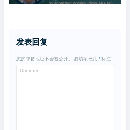
发表回复
您的邮箱地址不会被公开。
必填项已用
*
标注
C
o
m
m
e
n
t