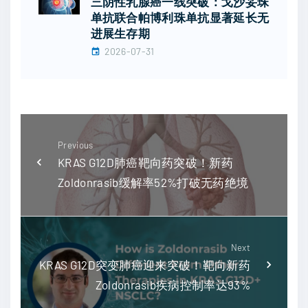
三阴性乳腺癌一线突破：戈沙妥珠
单抗联合帕博利珠单抗显著延长无
进展生存期
2026-07-31
Previous
KRAS G12D肺癌靶向药突破！新药
Zoldonrasib缓解率52%打破无药绝境
Next
KRAS G12D突变肺癌迎来突破！靶向新药
Zoldonrasib疾病控制率达93%