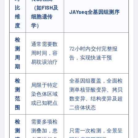
比
（如FISH及
JAYseq全基因组测序
维
细胞遗传
度
学）
检
通常需要数
测
72小时内交付完整报
周时间，容
周
告，实现快速干预
易耽误治疗
期
检
全基因组覆盖，全面检
局限于特定
测
测单核苷酸变异、拷贝
染色体区域
范
数变异、结构变异及超
或已知靶点
围
二倍体状态
检
需要多项检
测
测叠加，患
只需一次检测，全景呈