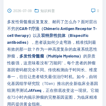
2026-07-09
知识科普
0
多发性骨髓瘤反复复发、耐药了怎么办？面对层出
不穷的
CAR-T疗法（Chimeric Antigen Receptor T-
cell therapy）
以及
双特异性抗体（Bispecific
antibodies）
，患者该如何少走弯路，精准找到最
有效的那一款？作为一种高度复杂的血液系统恶性
肿瘤，
多发性骨髓瘤（Multiple Myeloma）
的异质
性极强，这意味着没有“万能药”，每个患者的肿瘤
基因密码都完全不同。传统检测由于时间长、维度
单一，往往让患者错失最佳治疗时机。如今，由转
化基因组学研究院（TGen）推出的全新临床全基因
组测序测试
JAYseq
，正在彻底改变这一现状。它能
在72小时内揭示肿瘤的完整基因蓝图，为临床精准
用药提供黄金指南。