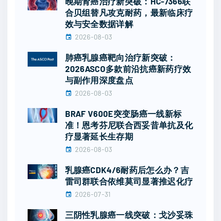
晚期肾癌治疗新突破：HC-7366联
合贝组替凡攻克耐药，最新临床疗
效与安全数据详解
2026-08-03
肺癌乳腺癌靶向治疗新突破：
2026ASCO多款前沿抗癌新药疗效
与副作用深度盘点
2026-08-03
BRAF V600E突变肠癌一线新标
准！恩考芬尼联合西妥昔单抗及化
疗显著延长生存期
2026-08-03
乳腺癌CDK4/6耐药后怎么办？吉
雷司群联合依维莫司显著推迟化疗
2026-07-31
三阴性乳腺癌一线突破：戈沙妥珠