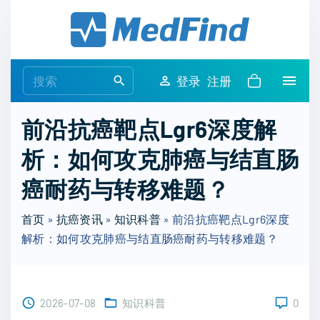
S
k
i
p
S
登录
注册
t
e
o
a
前沿抗癌靶点Lgr6深度解
c
r
o
析：如何攻克肺癌与结直肠
c
n
h
癌耐药与转移难题？
t
f
e
o
首页
»
抗癌资讯
»
知识科普
»
前沿抗癌靶点Lgr6深度
n
r
解析：如何攻克肺癌与结直肠癌耐药与转移难题？
t
:
2026-07-08
知识科普
0