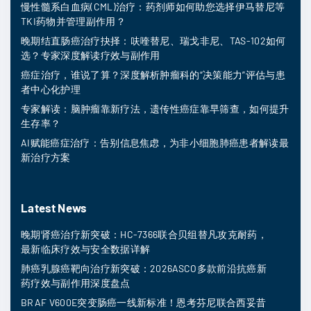
慢性髓系白血病(CML)治疗：药剂师如何助您选择伊马替尼等
TKI药物并管理副作用？
晚期结直肠癌治疗抉择：呋喹替尼、瑞戈非尼、TAS-102如何
选？专家深度解读疗效与副作用
癌症治疗，谁说了算？深度解析肿瘤科的“决策能力”评估与患
者中心化护理
专家解读：脑肿瘤靠新疗法，遗传性癌症靠早筛查，如何提升
生存率？
AI赋能癌症治疗：告别信息焦虑，为非小细胞肺癌患者解读最
新治疗方案
Latest News
晚期肾癌治疗新突破：HC-7366联合贝组替凡攻克耐药，
最新临床疗效与安全数据详解
肺癌乳腺癌靶向治疗新突破：2026ASCO多款前沿抗癌新
药疗效与副作用深度盘点
BRAF V600E突变肠癌一线新标准！恩考芬尼联合西妥昔