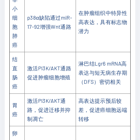
小
在肿瘤组织中特异性
细
p38α缺陷通过miR-
高表达，具有标志物
胞
17-92增强Wnt通路
潜力
肺
癌
结
淋巴结Lgr6 mRNA高
直
激活PI3K/AKT通路
表达与短无病生存期
肠
促进肿瘤细胞增殖
（DFS）密切相关
癌
激活PI3K/AKT通
高表达提示预后较
胃
路，促进迁移并抑
差，促进癌细胞远端
癌
制凋亡
转移
卵