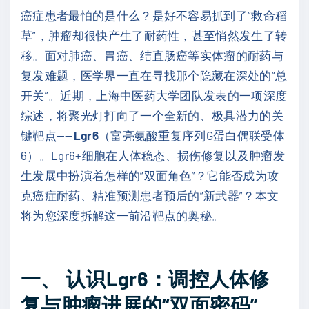
癌症患者最怕的是什么？是好不容易抓到了“救命稻
草”，肿瘤却很快产生了耐药性，甚至悄然发生了转
移。面对肺癌、胃癌、结直肠癌等实体瘤的耐药与
复发难题，医学界一直在寻找那个隐藏在深处的“总
开关”。近期，上海中医药大学团队发表的一项深度
综述，将聚光灯打向了一个全新的、极具潜力的关
键靶点——
Lgr6
（富亮氨酸重复序列G蛋白偶联受体
6）。Lgr6+细胞在人体稳态、损伤修复以及肿瘤发
生发展中扮演着怎样的“双面角色”？它能否成为攻
克癌症耐药、精准预测患者预后的“新武器”？本文
将为您深度拆解这一前沿靶点的奥秘。
一、 认识Lgr6：调控人体修
复与肿瘤进展的“双面密码”