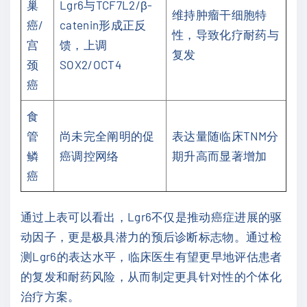
巢
Lgr6与TCF7L2/β-
维持肿瘤干细胞特
癌/
catenin形成正反
性，导致化疗耐药与
宫
馈，上调
复发
颈
SOX2/OCT4
癌
食
管
尚未完全阐明的促
表达量随临床TNM分
鳞
癌调控网络
期升高而显著增加
癌
通过上表可以看出，Lgr6不仅是推动癌症进展的驱
动因子，更是极具潜力的预后诊断标志物。通过检
测Lgr6的表达水平，临床医生有望更早地评估患者
的复发和耐药风险，从而制定更具针对性的个体化
治疗方案。