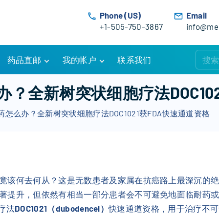
Phone (US)
Email
+1-505-750-3867
info@med
药品直邮
我的帐户
联系我们
购物车
账户详情
？全新树突状细胞疗法DOC102
订单追踪
我的订单
怎么办？全新树突状细胞疗法DOC1021获FDA快速通道资格
优惠活动
常见问题
服务条款
竟该何去何从？这是无数患者及家属在抗癌路上最深沉的
著提升，但依然有相当一部分患者会不可避免地面临耐药
疗法
DOC1021（dubodencel）
快速通道资格，用于治疗不可