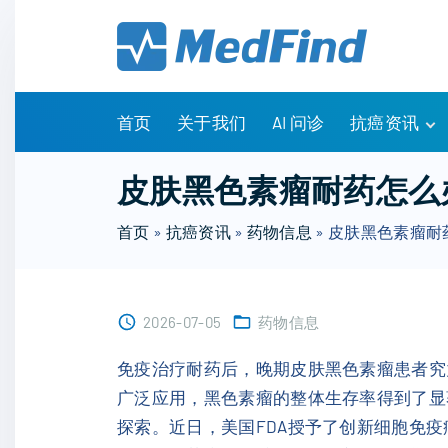
S
k
i
p
t
首页
关于我们
AI 问诊
抗癌资讯
o
c
有问有答
皮肤黑色素瘤耐药怎么办
o
诊疗指南
n
首页
»
抗癌资讯
»
药物信息
»
皮肤黑色素瘤耐药
药物信息
t
医改政策
e
知识科普
n
临床研究
2026-07-05
药物信息
t
NCCN指南
免疫治疗耐药后，晚期皮肤黑色素瘤患者究
广泛应用，黑色素瘤的整体生存率得到了显
探索。近日，美国FDA授予了创新细胞免疫