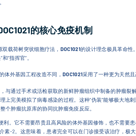
。
C1021的核心免疫机制
的患者来源双载荷树突状细胞疗法，
DOC1021
的设计理念极具革命性
和“指挥官”。
的体外基因工程改造不同，
DOC1021
采用了一种更为天然且
，与通过手术或活检获取的新鲜肿瘤组织中制备的肿瘤裂解
理上完美模拟了病毒感染的过程。这种“伪装”能够极大地
对整个肿瘤抗原库的协同抗肿瘤免疫反应。
便利。它不需要昂贵且高风险的体外基因修饰，也不需要患
介素-2。这意味着，患者完全可以在门诊接受该治疗，极