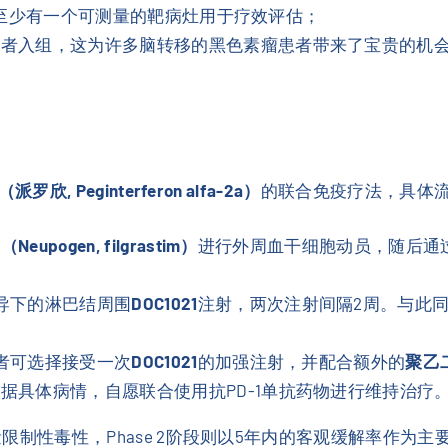
后必须至少有一个可测量的靶病灶用于疗效评估；
患者入组，这为许多脑转移的黑色素瘤患者带来了宝贵的机
欣, Peginterferon alfa-2a）
的联合免疫疗法，具体
eupogen, filgrastim）
进行外周血干细胞动员，随后通
导下的淋巴结周围
DOC1021
注射，两次注射间隔2周。与此
者可选择接受一次
DOC1021
的加强注射，并配合额外的
聚乙
据具体病情，自愿联合使用抗PD-1单抗药物进行维持治疗
剂量限制性毒性，Phase 2阶段则以5年内的客观缓解率作