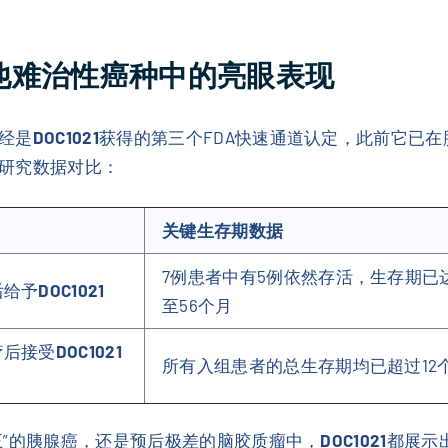
在其他难治性癌种中的亮眼表现
经是
DOC1021
获得的第三个FDA快速通道认定，此前它已
研究数据对比：
关键生存期数据
7例患者中有5例依然存活，生存期已达
后给予
DOC1021
至56个月
疗后接受
DOC1021
所有入组患者的总生存期均已超过12
王”的胰腺癌，还是预后极差的脑胶质瘤中，
DOC1021
都展示