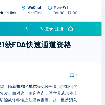
WeChat
Mon-Fri
find.link
MedFind
09:00 - 17:00
S
登录
注册
e
a
1获FDA快速通道资格
r
c
h
f
o
0
r
:
绝望。随着
抗PD-1单抗
等免疫检查点抑制剂的
或复发。面对这一临床痛点，医学界从未停止
切除或转移性皮肤黑色素瘤。这一重磅消息