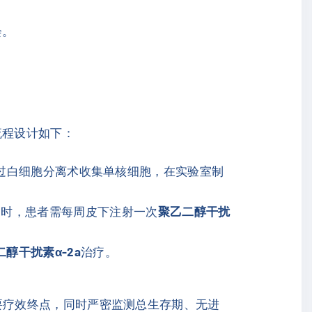
会。
流程设计如下：
过白细胞分离术收集单核细胞，在实验室制
同时，患者需每周皮下注射一次
聚乙二醇干扰
二醇干扰素α-2a
治疗。
。
为主要疗效终点，同时严密监测总生存期、无进