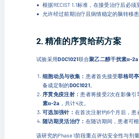
根据RECIST 1.1标准，在接受治疗
允许经过前期治疗且病情稳定的脑转移
2. 精准的序贯给药方案
试验采用
DOC1021
联合
聚乙二醇干扰素α-2a（派罗
细胞动员与收集：
患者首先接受
菲格司亭（N
备成定制的
DOC1021
。
序贯免疫注射：
患者将接受2次在影像引
素α-2a
，共计4次。
可选加强针：
在首次注射约6个月后，患
随访期灵活治疗：
在随访期间，患者可根
该研究的Phase 1阶段重点评估安全性与