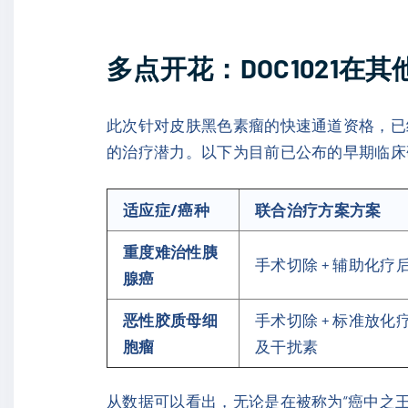
多点开花：DOC1021
此次针对皮肤黑色素瘤的快速通道资格，已
的治疗潜力。以下为目前已公布的早期临床
适应症/癌种
联合治疗方案方案
重度难治性胰
手术切除 + 辅助化疗
腺癌
恶性胶质母细
手术切除 + 标准放化
胞瘤
及干扰素
从数据可以看出，无论是在被称为“癌中之