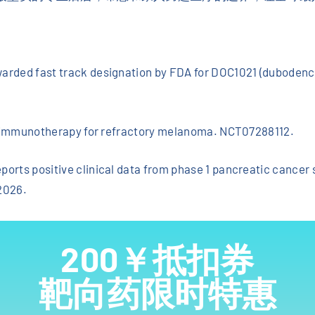
arded fast track designation by FDA for DOC1021 (dubodence
ell immunotherapy for refractory melanoma. NCT07288112.
ports positive clinical data from phase 1 pancreatic cance
2026.
200￥抵扣券
靶向药限时特惠