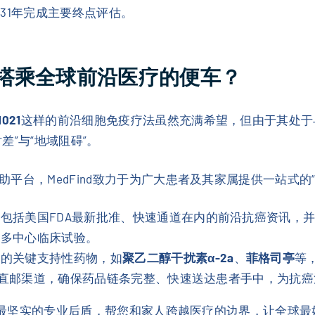
31年完成主要终点评估。
搭乘全球前沿医疗的便车？
1021
这样的前沿细胞免疫疗法虽然充满希望，但由于其处于
”与“地域阻碍”。
平台，MedFind致力于为广大患者及其家属提供一站式的“
包括美国FDA最新批准、快速通道在内的前沿抗癌资讯，并
际多中心临床试验。
用的关键支持性药物，如
聚乙二醇干扰素α-2a
、
菲格司亭
等
跨境直邮渠道，确保药品链条完整、快速送达患者手中，为抗
做您最坚实的专业后盾，帮您和家人跨越医疗的边界，让全球