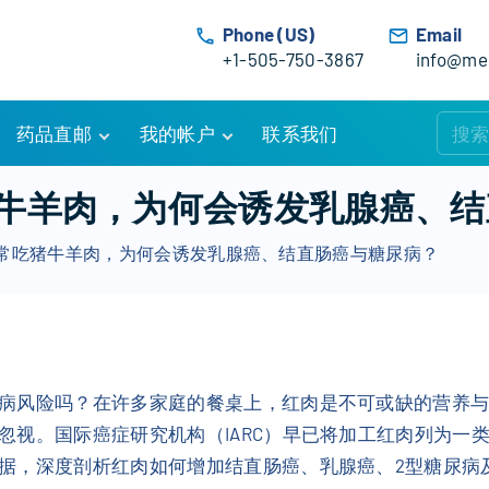
Phone (US)
Email
+1-505-750-3867
info@med
药品直邮
我的帐户
联系我们
购物车
账户详情
牛羊肉，为何会诱发乳腺癌、结
订单追踪
我的订单
常吃猪牛羊肉，为何会诱发乳腺癌、结直肠癌与糖尿病？
优惠活动
常见问题
服务条款
病风险吗？在许多家庭的餐桌上，红肉是不可或缺的营养
忽视。国际癌症研究机构（IARC）早已将加工红肉列为一
据，深度剖析红肉如何增加结直肠癌、乳腺癌、2型糖尿病