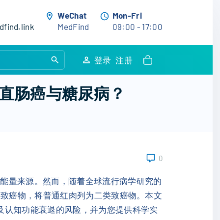
WeChat
Mon-Fri
find.link
MedFind
09:00 - 17:00
S
登录
注册
e
a
直肠癌与糖尿病？
r
c
h
f
o
0
r
:
与能量来源。然而，随着全球流行病学研究的
类致癌物，将普通红肉列为二类致癌物。本文
及认知功能衰退的风险，并为您提供科学实