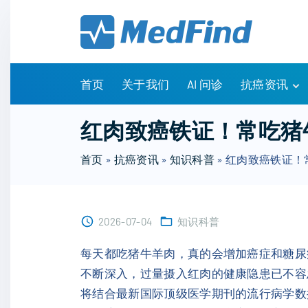
S
k
i
p
t
首页
关于我们
AI 问诊
抗癌资讯
o
c
有问有答
红肉致癌铁证！常吃猪
o
诊疗指南
n
首页
»
抗癌资讯
»
知识科普
»
红肉致癌铁证！
药物信息
t
医改政策
e
知识科普
n
临床研究
2026-07-04
知识科普
t
NCCN指南
每天都吃猪牛羊肉，真的会增加癌症和糖尿
不断深入，过量摄入红肉的健康隐患已不容
将结合最新国际顶级医学期刊的流行病学数