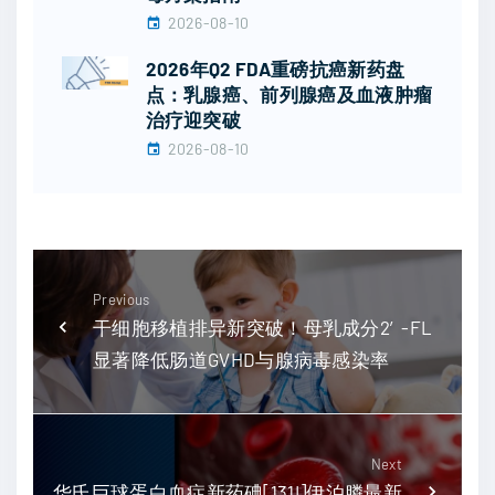
2026-08-10
2026年Q2 FDA重磅抗癌新药盘
点：乳腺癌、前列腺癌及血液肿瘤
治疗迎突破
2026-08-10
Previous
干细胞移植排异新突破！母乳成分2′-FL
显著降低肠道GVHD与腺病毒感染率
Next
华氏巨球蛋白血症新药碘[131I]伊泊膦最新