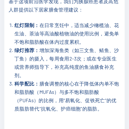
基于这项前沿医学发现，我们为胰腺癌患者及高危
人群提供以下居家膳食管理建议：
红灯限制：
在日常烹饪中，适当减少橄榄油、花
生油、茶油等高油酸植物油的使用比例，避免单
不饱和脂肪酸在体内过度累积。
绿灯推荐：
增加深海鱼类（如三文鱼、鲭鱼、沙
丁鱼）的摄入，每周食用2-3次；或在专业医生
或营养师指导下，补充高纯度的鱼油膳食补充
剂。
科学配比：
膳食调整的核心在于降低体内单不饱
和脂肪酸（MUFAs）与多不饱和脂肪酸
（PUFAs）的比例，用“易氧化、促铁死亡”的优
质脂肪替代“抗氧化、护癌细胞”的脂肪。