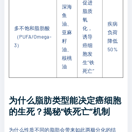
促进
深海
脂质
鱼
氧
油、
疾病
多不饱和脂肪酸
化，
亚麻
负荷
（PUFA/Omega-
诱导
籽
降低
3）
癌细
油、
50%
胞发
核桃
生“铁
油
死亡”
为什么脂肪类型能决定癌细胞
的生死？揭秘“铁死亡”机制
为什么性质不同的脂肪会带来如此两极分化的结