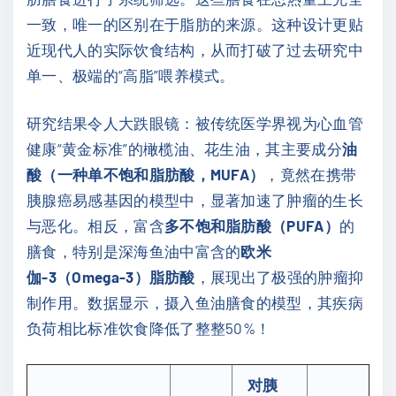
一致，唯一的区别在于脂肪的来源。这种设计更贴
近现代人的实际饮食结构，从而打破了过去研究中
单一、极端的“高脂”喂养模式。
研究结果令人大跌眼镜：被传统医学界视为心血管
健康“黄金标准”的橄榄油、花生油，其主要成分
油
酸（一种单不饱和脂肪酸，MUFA）
，竟然在携带
胰腺癌易感基因的模型中，显著加速了肿瘤的生长
与恶化。相反，富含
多不饱和脂肪酸（PUFA）
的
膳食，特别是深海鱼油中富含的
欧米
伽-3（Omega-3）脂肪酸
，展现出了极强的肿瘤抑
制作用。数据显示，摄入鱼油膳食的模型，其疾病
负荷相比标准饮食降低了整整50%！
对胰