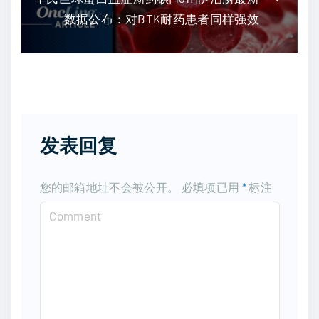
数据公布：对BTK耐药患者同样强效
发表回复
您的邮箱地址不会被公开。
必填项已用
*
标注
C
o
m
m
e
n