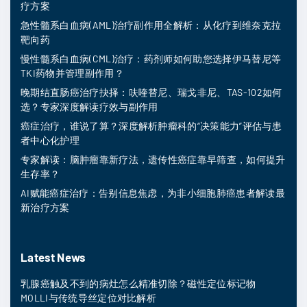
疗方案
急性髓系白血病(AML)治疗副作用全解析：从化疗到维奈克拉
靶向药
慢性髓系白血病(CML)治疗：药剂师如何助您选择伊马替尼等
TKI药物并管理副作用？
晚期结直肠癌治疗抉择：呋喹替尼、瑞戈非尼、TAS-102如何
选？专家深度解读疗效与副作用
癌症治疗，谁说了算？深度解析肿瘤科的“决策能力”评估与患
者中心化护理
专家解读：脑肿瘤靠新疗法，遗传性癌症靠早筛查，如何提升
生存率？
AI赋能癌症治疗：告别信息焦虑，为非小细胞肺癌患者解读最
新治疗方案
Latest News
乳腺癌触及不到的病灶怎么精准切除？磁性定位标记物
MOLLI与传统导丝定位对比解析