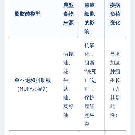
典型
腺癌
疾病
脂肪酸类型
食物
细胞
负荷
来源
的影
变化
响
抗氧
橄榄
化，
显著
油、
阻断
加速
花
“铁死
肿瘤
单不饱和脂肪酸
生、
亡”进
生长
（MUFA/油酸）
茶
程，
（尤
油、
保护
其是
菜籽
癌细
雄
油
胞生
性）
存