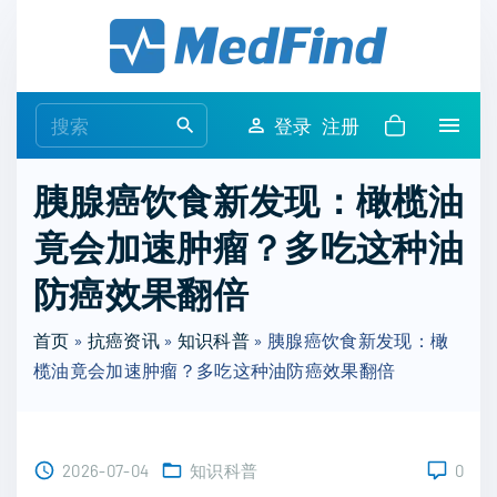
S
k
i
p
S
登录
注册
t
e
o
a
胰腺癌饮食新发现：橄榄油
c
r
o
竟会加速肿瘤？多吃这种油
c
n
h
防癌效果翻倍
t
f
e
o
首页
»
抗癌资讯
»
知识科普
»
胰腺癌饮食新发现：橄
n
r
榄油竟会加速肿瘤？多吃这种油防癌效果翻倍
t
:
2026-07-04
知识科普
0