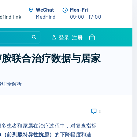
WeChat
Mon-Fri
find.link
MedFind
09:00 - 17:00
S
登录
注册
e
a
卢胺联合治疗数据与居家
r
c
h
管理全解析
f
o
r
:
0
。很多患者和家属在治疗过程中，对复查指标
SA（前列腺特异性抗原）
的下降幅度和速