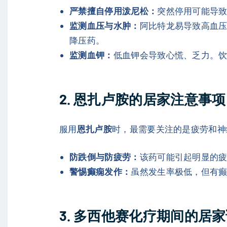
严禁擅自停用泼尼松：
突然停用可能导
监测血压与水肿：
阿比特龙易导致高血
降压药。
监测血钾：
低血钾会导致心慌、乏力。
2. 恩扎卢胺的居家注意事项
服用
恩扎卢胺
时，最需要关注的是疲劳和神
防跌倒与防疲劳：
该药可能引起明显的
警惕癫痫发作：
虽然发生率极低，但有
3. 多西他赛化疗期间的居