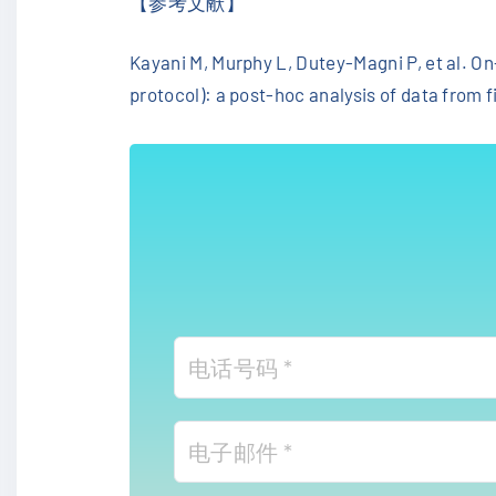
【参考文献】
Kayani M, Murphy L, Dutey-Magni P, et al. O
protocol): a post-hoc analysis of data from