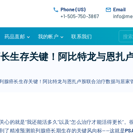
Phone (US)
Email
+1-505-750-3867
info@med
药品直邮
我的帐户
联系我们
购物车
账户详情
腺癌长生存关键！阿比特龙与恩扎
订单追踪
我的订单
优惠活动
常见问题
2是前列腺癌长生存关键！阿比特龙与恩扎卢胺联合治疗数据与居家
服务条款
关心的就是“我还能活多久”以及“怎么治疗才能活得更长”
到了精准预测前列腺癌长期生存的关键风向标——这就是
P