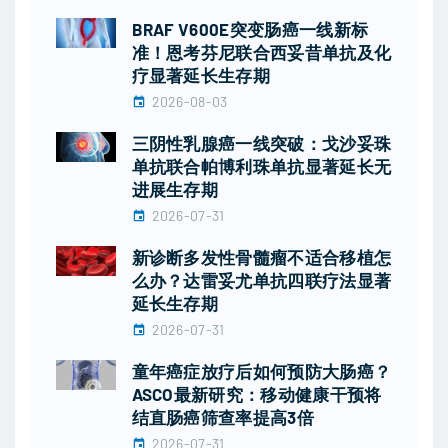
BRAF V600E突变肠癌一线新标
准！恩考芬尼联合西妥昔单抗及化
疗显著延长生存期
2026-08-03
三阴性乳腺癌一线突破：戈沙妥珠
单抗联合帕博利珠单抗显著延长无
进展生存期
2026-07-31
新诊断多发性骨髓瘤不适合移植怎
么办？达雷妥尤单抗四联疗法显著
延长生存期
2026-07-31
童年癌症放疗后如何预防大肠癌？
ASCO最新研究：移动健康干预将
结直肠癌筛查率提高3倍
2026-07-31