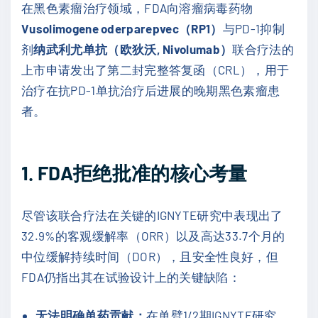
在黑色素瘤治疗领域，FDA向溶瘤病毒药物
Vusolimogene oderparepvec（RP1）
与PD-1抑制
剂
纳武利尤单抗（欧狄沃, Nivolumab）
联合疗法的
上市申请发出了第二封完整答复函（CRL），用于
治疗在抗PD-1单抗治疗后进展的晚期黑色素瘤患
者。
1. FDA拒绝批准的核心考量
尽管该联合疗法在关键的IGNYTE研究中表现出了
32.9%的客观缓解率（ORR）以及高达33.7个月的
中位缓解持续时间（DOR），且安全性良好，但
FDA仍指出其在试验设计上的关键缺陷：
无法明确单药贡献：
在单臂1/2期IGNYTE研究