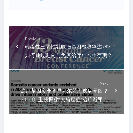
Previous
转移性三阴性乳腺癌基因检测率达78%！
如何通过靶向与免疫治疗延长生存期？
Next
癌症基因突变竟是阿尔茨海默病元凶？
《Cell》重磅揭秘“大脑癌症”治疗新靶点