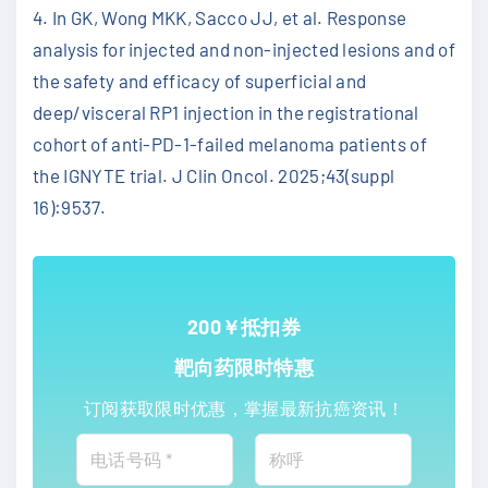
4. In GK, Wong MKK, Sacco JJ, et al. Response
analysis for injected and non-injected lesions and of
the safety and efficacy of superficial and
deep/visceral RP1 injection in the registrational
cohort of anti-PD-1-failed melanoma patients of
the IGNYTE trial. J Clin Oncol. 2025;43(suppl
16):9537.
200￥抵扣券
靶向药限时特惠
订阅获取限时优惠，掌握最新抗癌资讯！