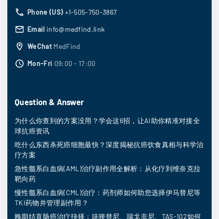
Phone (US)
+1-505-750-3867
Email
info@medfind.link
WeChat
MedFind
Mon-Fri
09:00 - 17:00
Question & Answer
为什么你查到的方案没用？学会这6招，让AI助你精准对接全
球抗癌资讯
吃什么东西杀死癌细胞最快？深度揭秘抗癌饮食真相与科学治
疗方案
急性髓系白血病(AML)治疗副作用全解析：从化疗到维奈克拉
靶向药
慢性髓系白血病(CML)治疗：药剂师如何助您选择伊马替尼等
TKI药物并管理副作用？
晚期结直肠癌治疗抉择：呋喹替尼、瑞戈非尼、TAS-102如何