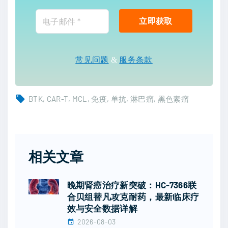
常见问题
&
服务条款
BTK
CAR-T
MCL
免疫
单抗
淋巴瘤
黑色素瘤
相关文章
晚期肾癌治疗新突破：HC-7366联
合贝组替凡攻克耐药，最新临床疗
效与安全数据详解
2026-08-03