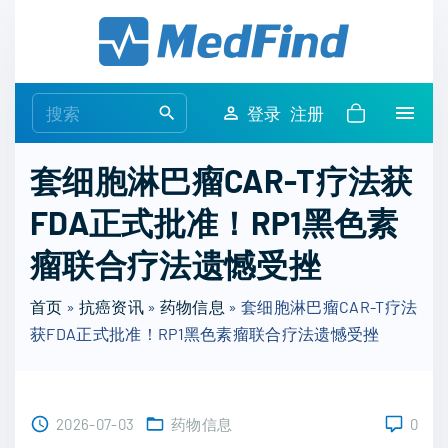
S
k
i
p
S
登录
注册
t
e
o
a
套细胞淋巴瘤CAR-T疗法获
c
r
o
FDA正式批准！RP1黑色素
c
n
h
瘤联合疗法遗憾受挫
t
f
e
o
首页
»
抗癌资讯
»
药物信息
»
套细胞淋巴瘤CAR-T疗法
n
r
获FDA正式批准！RP1黑色素瘤联合疗法遗憾受挫
t
:
2026-07-03
药物信息
0