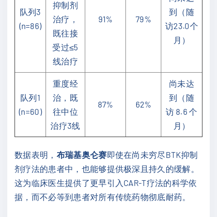
抑制剂
队列3
到（随
治疗，
91%
79%
(n=86)
访23.0个
既往接
月）
受过≤5
线治疗
重度经
尚未达
队列1
治，既
到（随
87%
62%
(n=60)
往中位
访 8.6 个
治疗3线
月）
数据表明，
布瑞基奥仑赛
即使在尚未穷尽BTK抑制
剂疗法的患者中，也能够提供极深且持久的缓解。
这为临床医生提供了更早引入CAR-T疗法的科学依
据，而不必等到患者对所有传统药物彻底耐药。