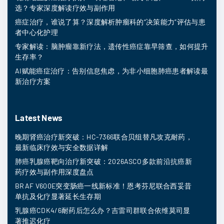
选？专家深度解读疗效与副作用
癌症治疗，谁说了算？深度解析肿瘤科的“决策能力”评估与患
者中心化护理
专家解读：脑肿瘤靠新疗法，遗传性癌症靠早筛查，如何提升
生存率？
AI赋能癌症治疗：告别信息焦虑，为非小细胞肺癌患者解读最
新治疗方案
Latest News
晚期肾癌治疗新突破：HC-7366联合贝组替凡攻克耐药，
最新临床疗效与安全数据详解
肺癌乳腺癌靶向治疗新突破：2026ASCO多款前沿抗癌新
药疗效与副作用深度盘点
BRAF V600E突变肠癌一线新标准！恩考芬尼联合西妥昔
单抗及化疗显著延长生存期
乳腺癌CDK4/6耐药后怎么办？吉雷司群联合依维莫司显
著推迟化疗