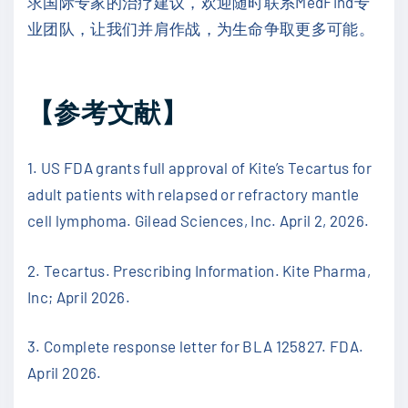
求国际专家的治疗建议，欢迎随时联系MedFind专
业团队，让我们并肩作战，为生命争取更多可能。
【参考文献】
1. US FDA grants full approval of Kite’s Tecartus for
adult patients with relapsed or refractory mantle
cell lymphoma. Gilead Sciences, Inc. April 2, 2026.
2. Tecartus. Prescribing Information. Kite Pharma,
Inc; April 2026.
3. Complete response letter for BLA 125827. FDA.
April 2026.