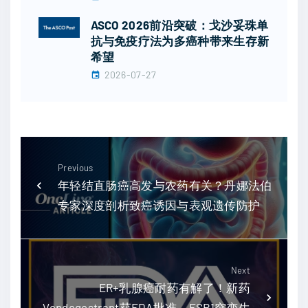
ASCO 2026前沿突破：戈沙妥珠单
抗与免疫疗法为多癌种带来生存新
希望
2026-07-27
Previous
年轻结直肠癌高发与农药有关？丹娜法伯
专家深度剖析致癌诱因与表观遗传防护
Next
ER+乳腺癌耐药有解了！新药
Vepdegestrant获FDA批准，ESR1突变生