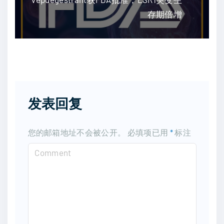
存期倍增
发表回复
您的邮箱地址不会被公开。
必填项已用
*
标注
C
o
m
m
e
n