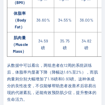
（BMI）
体脂率
（Body
36.60%
34.55%
36.00%
3
Fat）
肌肉量
34.59
35.75
34.82
（Muscle
磅
磅
磅
Mass）
从数据中可以看出，两组患者在12周的系统训练
后，体脂率均显著下降（降幅达1.6%至2%），而肌
肉量则分别大幅增加了1.16磅和0.93磅。这种体成
分的良性改变，不仅能够帮助患者改善术后容易出
现的代谢紊乱，还能有效预防肌少症，提升整体的
生命活力。