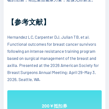
【参考文献】
Hernandez LC, Carpenter DJ, Julian TB, et al.
Functional outcomes for breast cancer survivors
following an intense resistance training program
based on surgical management of the breast and
axilla. Presented at the 2026 American Society for
Breast Surgeons Annual Meeting; April 29-May 3,
2026, Seattle, WA.
200￥抵扣券