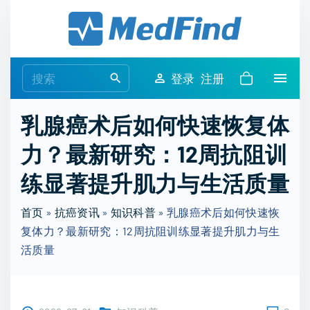
S
k
i
p
S
登录
注册
t
e
o
a
乳腺癌术后如何快速恢复体
c
r
o
力？最新研究：12周抗阻训
c
n
h
练显著提升肌力与生活质量
t
f
e
o
首页
»
抗癌资讯
»
知识科普
»
乳腺癌术后如何快速恢
n
r
复体力？最新研究：12周抗阻训练显著提升肌力与生
t
:
活质量