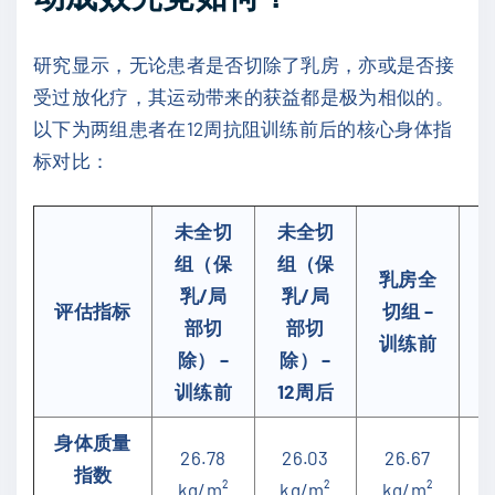
研究显示，无论患者是否切除了乳房，亦或是否接
受过放化疗，其运动带来的获益都是极为相似的。
以下为两组患者在12周抗阻训练前后的核心身体指
标对比：
未全切
未全切
组（保
组（保
乳房全
乳/局
乳/局
评估指标
切组 –
部切
部切
训练前
除） –
除） –
训练前
12周后
身体质量
26.78
26.03
26.67
指数
kg/m²
kg/m²
kg/m²