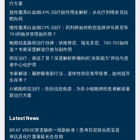
疗方案
急性髓系白血病(AML)治疗副作用全解析：从化疗到维奈克拉
靶向药
慢性髓系白血病(CML)治疗：药剂师如何助您选择伊马替尼等
TKI药物并管理副作用？
晚期结直肠癌治疗抉择：呋喹替尼、瑞戈非尼、TAS-102如何
选？专家深度解读疗效与副作用
癌症治疗，谁说了算？深度解析肿瘤科的“决策能力”评估与患
者中心化护理
专家解读：脑肿瘤靠新疗法，遗传性癌症靠早筛查，如何提升
生存率？
AI赋能癌症治疗：告别信息焦虑，为非小细胞肺癌患者解读最
新治疗方案
Latest News
BRAF V600E突变肠癌一线新标准！恩考芬尼联合西妥昔
单抗及化疗显著延长生存期