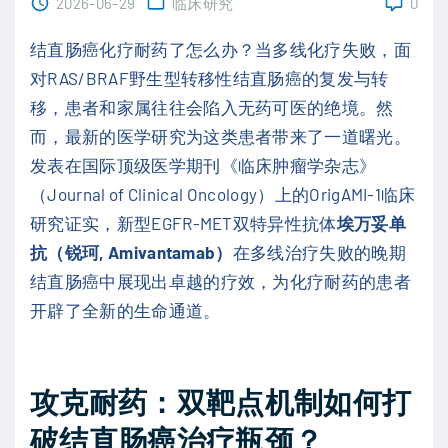
2026-06-29
临床研究
0
结直肠癌化疗耐药了怎么办？当多线化疗失败，面
对RAS/BRAF野生型转移性结直肠癌的复发与转
移，患者和家属往往会陷入无药可医的绝境。然
而，最新的医学研究为这类患者带来了一道曙光。
发表在国际顶级医学期刊《临床肿瘤学杂志》
（Journal of Clinical Oncology）上的OrigAMI-1临床
研究证实，新型EGFR-MET双特异性抗体
埃万妥单
抗（锐珂, Amivantamab）
在多线治疗失败的晚期
结直肠癌中展现出卓越的疗效，为化疗耐药的患者
开辟了全新的生命通道。
攻克耐药：双靶点机制如何打
破结直肠癌治疗瓶颈？