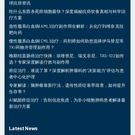
球抗癌资讯
吃什么东西杀死癌细胞最快？深度揭秘抗癌饮食真相与科学治
疗方案
急性髓系白血病(AML)治疗副作用全解析：从化疗到维奈克拉
靶向药
慢性髓系白血病(CML)治疗：药剂师如何助您选择伊马替尼等
TKI药物并管理副作用？
晚期结直肠癌治疗抉择：呋喹替尼、瑞戈非尼、TAS-102如何
选？专家深度解读疗效与副作用
癌症治疗，谁说了算？深度解析肿瘤科的“决策能力”评估与患
者中心化护理
专家解读：脑肿瘤靠新疗法，遗传性癌症靠早筛查，如何提升
生存率？
AI赋能癌症治疗：告别信息焦虑，为非小细胞肺癌患者解读最
新治疗方案
Latest News