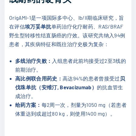
OrigAMI-1是一项国际多中心、Ib/II期临床研究，旨
在评估
埃万妥单抗
单药治疗化疗耐药、RAS/BRAF
野生型转移性结直肠癌的疗效。该研究共纳入94例
患者，其疾病特征和既往治疗史极为复杂：
多线治疗失败：
入组患者此前均接受过2至3线的
前期治疗。
高比例联合用药史：
高达94%的患者曾接受过
贝
伐珠单抗（安维汀, Bevacizumab）
的抗血管生
成治疗。
给药方案：
每2周一次，剂量为1050 mg（若患者
体重达到或超过80 kg，则使用1400 mg）。