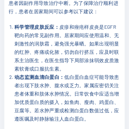
患者因副作用导致治疗中断。为了保障治疗顺利进
行，患者在居家期间可以参考以下建议：
科学管理皮肤反应：
皮疹和痤疮样皮炎是EGFR
靶向药的常见副作用。居家期间应使用温和、无
刺激性的润肤霜，避免强光暴晒。如果出现明显
的红肿、疼痛或化脓，切勿自行挤压，应及时联
系主治医生，在医生指导下局部涂抹弱效皮质激
素软膏或口服抗生素。
动态监测血清白蛋白：
低白蛋白血症可能导致患
者出现下肢水肿、腹水或乏力。家属应密切关注
患者体重和肢体水肿情况。日常饮食中应适当增
加优质蛋白质的摄入，如鱼肉、瘦肉、鸡蛋白、
豆腐等。若水肿严重或检测白蛋白数值过低，应
遵医嘱及时静脉输注人血白蛋白。