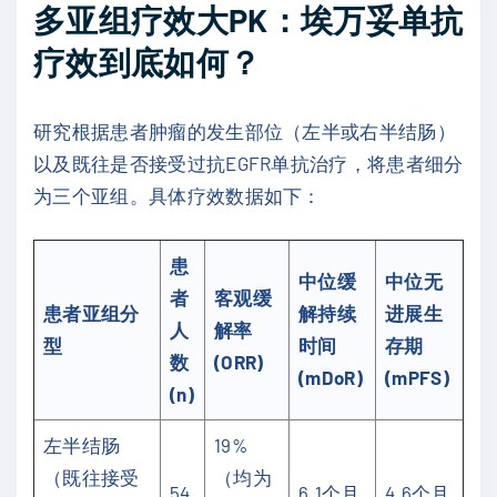
多亚组疗效大PK：埃万妥单抗
疗效到底如何？
研究根据患者肿瘤的发生部位（左半或右半结肠）
以及既往是否接受过抗EGFR单抗治疗，将患者细分
为三个亚组。具体疗效数据如下：
患
中位缓
中位无
者
客观缓
患者亚组分
解持续
进展生
人
解率
型
时间
存期
数
(ORR)
(mDoR)
(mPFS)
(n)
左半结肠
19%
（既往接受
（均为
54
6.1个月
4.6个月