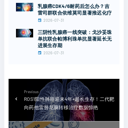
乳腺癌CDK4/6耐药后怎么办？吉
雷司群联合依维莫司显著推迟化疗
2026-07-31
三阴性乳腺癌一线突破：戈沙妥珠
单抗联合帕博利珠单抗显著延长无
进展生存期
2026-07-31
Previous
ROS1阳性肺癌迎来4年+超长生存！二代靶
向药他雷替尼脑转移治疗数据惊艳