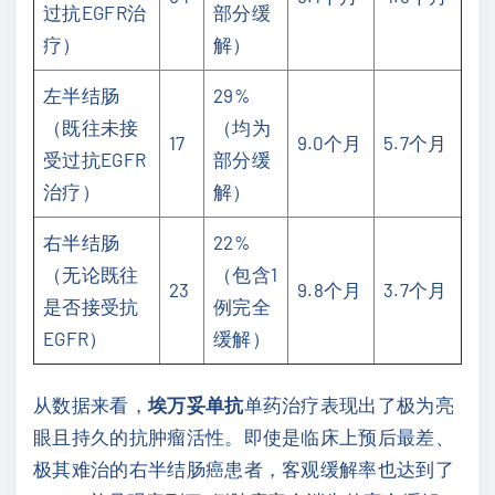
过抗EGFR治
部分缓
疗）
解）
左半结肠
29%
（既往未接
（均为
17
9.0个月
5.7个月
受过抗EGFR
部分缓
治疗）
解）
右半结肠
22%
（无论既往
（包含1
23
9.8个月
3.7个月
是否接受抗
例完全
EGFR）
缓解）
从数据来看，
埃万妥单抗
单药治疗表现出了极为亮
眼且持久的抗肿瘤活性。即使是临床上预后最差、
极其难治的右半结肠癌患者，客观缓解率也达到了