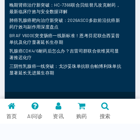
晚期肾癌治疗新突破：HC-7366联合贝组替凡攻克耐药，
最新临床疗效与安全数据详解
肺癌乳腺癌靶向治疗新突破：2026ASCO多款前沿抗癌新
药疗效与副作用深度盘点
BRAF V600E突变肠癌一线新标准！恩考芬尼联合西妥昔
单抗及化疗显著延长生存期
乳腺癌CDK4/6耐药后怎么办？吉雷司群联合依维莫司显
著推迟化疗
三阴性乳腺癌一线突破：戈沙妥珠单抗联合帕博利珠单抗
显著延长无进展生存期
MedFind ©
2026
常见问题
首页
AI问诊
资讯
购药
搜索