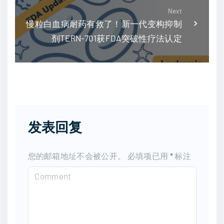
Next
慢粒白血病耐药有救了！新一代变构抑制
剂TERN-701获FDA突破性疗法认定
发表回复
您的邮箱地址不会被公开。
必填项已用
*
标注
C
o
m
m