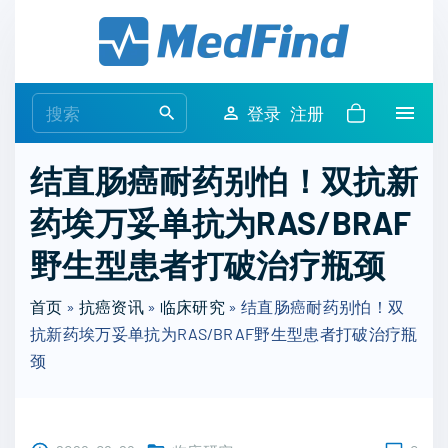
S
k
i
p
S
登录
注册
t
e
o
a
结直肠癌耐药别怕！双抗新
c
r
o
药埃万妥单抗为RAS/BRAF
c
n
h
野生型患者打破治疗瓶颈
t
f
e
o
首页
»
抗癌资讯
»
临床研究
»
结直肠癌耐药别怕！双
n
r
抗新药埃万妥单抗为RAS/BRAF野生型患者打破治疗瓶
t
:
颈