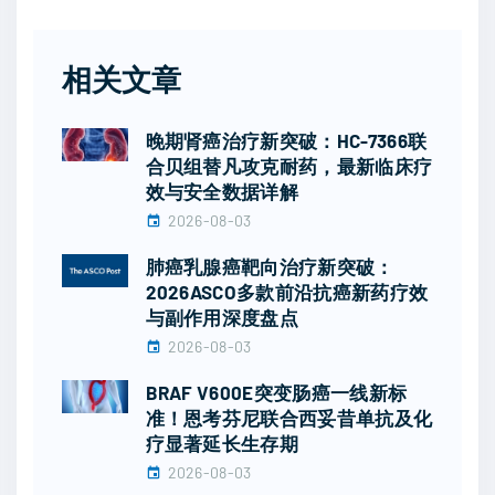
相关文章
晚期肾癌治疗新突破：HC-7366联
合贝组替凡攻克耐药，最新临床疗
效与安全数据详解
2026-08-03
肺癌乳腺癌靶向治疗新突破：
2026ASCO多款前沿抗癌新药疗效
与副作用深度盘点
2026-08-03
BRAF V600E突变肠癌一线新标
准！恩考芬尼联合西妥昔单抗及化
疗显著延长生存期
2026-08-03