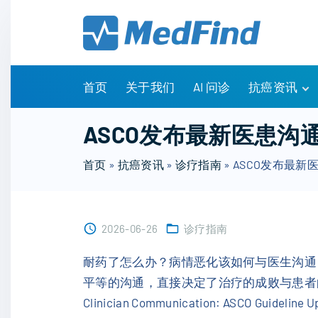
S
k
i
p
t
首页
关于我们
AI 问诊
抗癌资讯
o
c
有问有答
ASCO发布最新医患
o
诊疗指南
n
首页
»
抗癌资讯
»
诊疗指南
»
ASCO发布最
药物信息
t
医改政策
e
知识科普
n
临床研究
2026-06-26
诊疗指南
t
NCCN指南
耐药了怎么办？病情恶化该如何与医生沟通
平等的沟通，直接决定了治疗的成败与患者
Clinician Communication: ASC