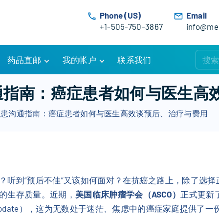
Phone (US)
Email
+1-505-750-3867
info@med
药品直邮
我的帐户
联系我们
购物车
账户详情
沟通指南：癌症患者如何与医生高
订单追踪
我的订单
新医患沟通指南：癌症患者如何与医生高效谈预后、治疗与费用
优惠活动
常见问题
服务条款
？听到“预后不佳”又该如何面对？在抗癌之路上，除了选
的生存质量。近期，
美国临床肿瘤学会（ASCO）
正式更新了
O Guideline Update），这为无数处于迷茫、焦虑中的癌症家庭提