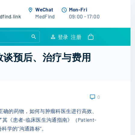
WeChat
Mon-Fri
find.link
MedFind
09:00 - 17:00
S
登录
注册
e
a
效谈预后、治疗与费用
r
c
h
f
o
0
r
:
择正确的药物，如何与肿瘤科医生进行高效、
其《患者-临床医生沟通指南》（Patient-
供了一份科学的“沟通路标”。