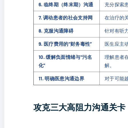
6. 临终期（终末期）沟通
充分探索
7. 调动患者的社会支持网
在治疗的
8. 克服沟通障碍
针对有听
9. 医疗费用的“财务毒性”
医生应主
10. 缓解负面情绪与“污名
理解患者
化”
解。
11. 明确医患沟通边界
对于可能
攻克三大高阻力沟通关卡