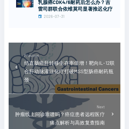
乳腺癌CDK4/6耐药后怎么办？吉
雷司群联合依维莫司显著推迟化疗
2026-07-31
Previous
结直肠癌肝转移生存率倍增！靶向IL-12联
合肝动脉灌注化疗打破MSS型肠癌耐药瓶
颈
Next
肿瘤线上问诊靠谱吗？癌症患者远程医疗
痛点解析与高效复查指南