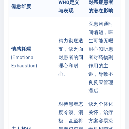
WHO定义
对癌症患者
倦怠维度
与表现
的潜在影响
医患沟通时
间缩短，医
精力彻底透
生可能无暇
情感耗竭
支，缺乏面
耐心倾听患
(Emotional
对患者的同
者对药物副
Exhaustion)
理心和耐
作用的主
心。
诉，导致不
良反应管理
滞后。
对待患者态
缺乏个体化
度冷漠、消
关怀，治疗
极，甚至将
方案容易流
去人格化
患者仅仅视
于机械套路