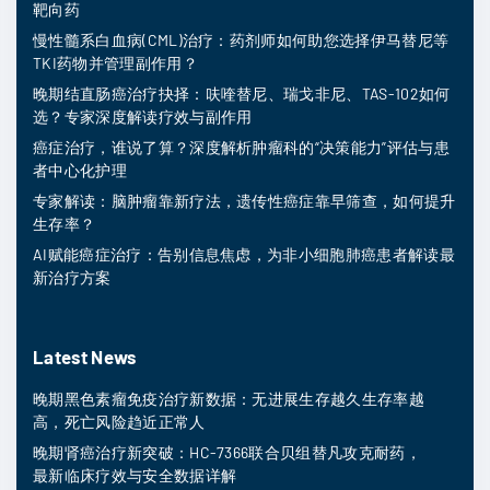
靶向药
慢性髓系白血病(CML)治疗：药剂师如何助您选择伊马替尼等
TKI药物并管理副作用？
晚期结直肠癌治疗抉择：呋喹替尼、瑞戈非尼、TAS-102如何
选？专家深度解读疗效与副作用
癌症治疗，谁说了算？深度解析肿瘤科的“决策能力”评估与患
者中心化护理
专家解读：脑肿瘤靠新疗法，遗传性癌症靠早筛查，如何提升
生存率？
AI赋能癌症治疗：告别信息焦虑，为非小细胞肺癌患者解读最
新治疗方案
Latest News
晚期黑色素瘤免疫治疗新数据：无进展生存越久生存率越
高，死亡风险趋近正常人
晚期肾癌治疗新突破：HC-7366联合贝组替凡攻克耐药，
最新临床疗效与安全数据详解