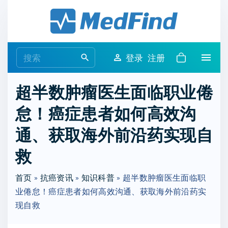
S
k
i
p
S
登录
注册
t
e
o
a
超半数肿瘤医生面临职业倦
c
r
o
怠！癌症患者如何高效沟
c
n
h
通、获取海外前沿药实现自
t
f
e
o
救
n
r
t
首页
»
抗癌资讯
»
知识科普
:
»
超半数肿瘤医生面临职
业倦怠！癌症患者如何高效沟通、获取海外前沿药实
现自救