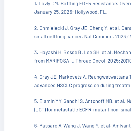
1. Lovly CM. Battling EGFR Resistance: Ove
January 25, 2026; Hollywood, FL.
2. Chmielecki J, Gray JE, Cheng Y, et al. C
small cell lung cancer. Nat Commun. 2023;14
3. Hayashi H, Besse B, Lee SH, et al. Mechan
from MARIPOSA. J Throac Oncol. 2025;20(1
4. Gray JE, Markovets A, Reungwetwattana T,
advanced NSCLC progression during treatme
5. Elamin YY, Gandhi S, Antonoff MB, et al. N
(LCT) for metastatic EGFR-mutant non-small
6. Passaro A, Wang J, Wang Y, et al. Amiva