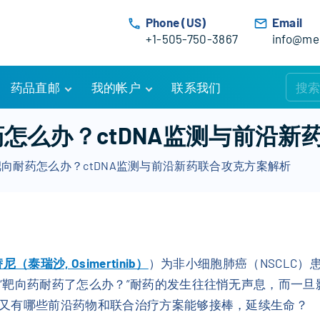
Phone (US)
Email
+1-505-750-3867
info@med
药品直邮
我的帐户
联系我们
购物车
账户详情
药怎么办？ctDNA监测与前沿
订单追踪
我的订单
靶向耐药怎么办？ctDNA监测与前沿新药联合攻克方案解析
优惠活动
常见问题
服务条款
（泰瑞沙, Osimertinib）
）为非小细胞肺癌（NSCLC
“靶向药耐药了怎么办？”耐药的发生往往悄无声息，而一
又有哪些前沿药物和联合治疗方案能够接棒，延续生命？