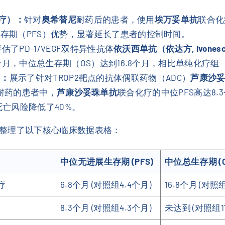
化疗）：
针对
奥希替尼
耐药后的患者，使用
埃万妥单抗
联合化
存期（PFS）优势，显著延长了患者的控制时间。
估了PD-1/VEGF双特异性抗体
依沃西单抗（依达方, Ivonesc
个月，中位总生存期（OS）达到16.8个月，相比单纯化疗组
）：
展示了针对TROP2靶点的抗体偶联药物（ADC）
芦康沙妥珠
I耐药的患者中，
芦康沙妥珠单抗
联合化疗的中位PFS高达8.
亡风险降低了40%。
整理了以下核心临床数据表格：
中位无进展生存期 (PFS)
中位总生存期 (O
疗
6.8个月 (对照组4.4个月)
16.8个月 (对照组
8.3个月 (对照组4.3个月)
未达到 (对照组17