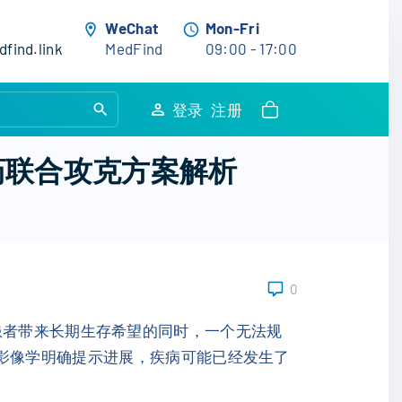
WeChat
Mon-Fri
find.link
MedFind
09:00 - 17:00
S
登录
注册
e
a
新药联合攻克方案解析
r
c
h
f
o
0
r
:
）患者带来长期生存希望的同时，一个无法规
旦影像学明确提示进展，疾病可能已经发生了