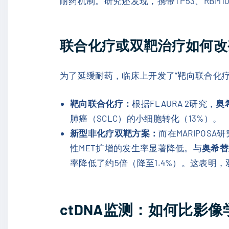
耐药机制。研究还发现，携带TP53、RBM10
联合化疗或双靶治疗如何改
为了延缓耐药，临床上开发了“靶向联合化疗
靶向联合化疗：
根据FLAURA 2研究，
奥
肺癌（SCLC）的小细胞转化（13%）。
新型非化疗双靶方案：
而在MARIPOS
性MET扩增的发生率显著降低。与
奥希替
率降低了约5倍（降至1.4%）。这表明
ctDNA监测：如何比影