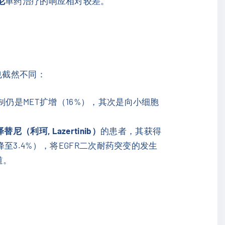
尼
单药治疗的响应相对较差。
也截然不同：
仍是MET扩增（16%），其次是向小细胞
替尼（利珂, Lazertinib）
的患者，其获得
至3.4%），将EGFR二次耐药突变的发生
道。