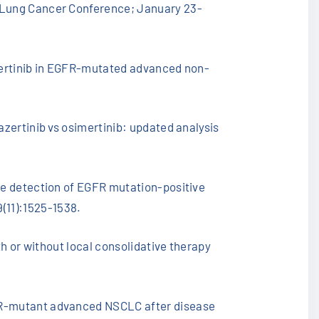
r Lung Cancer Conference; January 23-
imertinib in EGFR-mutated advanced non-
azertinib vs osimertinib: updated analysis
the detection of EGFR mutation-positive
(11):1525-1538.
th or without local consolidative therapy
GFR-mutant advanced NSCLC after disease