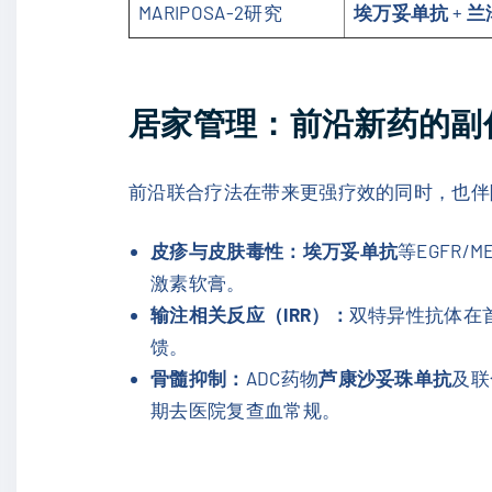
MARIPOSA-2研究
埃万妥单抗
+
兰
居家管理：前沿新药的副
前沿联合疗法在带来更强疗效的同时，也伴
皮疹与皮肤毒性：
埃万妥单抗
等EGFR
激素软膏。
输注相关反应（IRR）：
双特异性抗体在
馈。
骨髓抑制：
ADC药物
芦康沙妥珠单抗
及联
期去医院复查血常规。