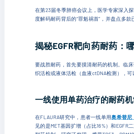
在第23届冬季肺癌会议上，医学专家深入探
度解码耐药背后的“罪魁祸首”，并盘点多款
揭秘EGFR靶向药耐药：
要战胜耐药，首先要摸清耐药的机制。临床
织活检或液体活检（血液ctDNA检测），
一线使用单药治疗的耐药机
在FLAURA研究中，患者一线单用
奥希替尼（泰
见的是MET基因扩增（占比16%）和EGFR二