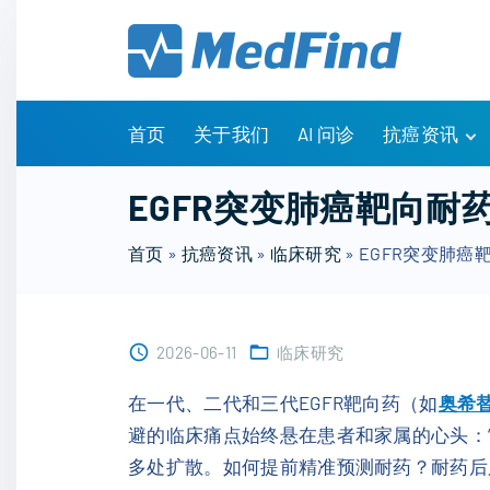
S
k
i
p
t
首页
关于我们
AI 问诊
抗癌资讯
o
c
有问有答
EGFR突变肺癌靶向耐
o
诊疗指南
n
首页
»
抗癌资讯
»
临床研究
»
EGFR突变肺癌
药物信息
t
医改政策
e
知识科普
n
临床研究
2026-06-11
临床研究
t
NCCN指南
在一代、二代和三代EGFR靶向药（如
奥希替尼
避的临床痛点始终悬在患者和家属的心头：
多处扩散。如何提前精准预测耐药？耐药后