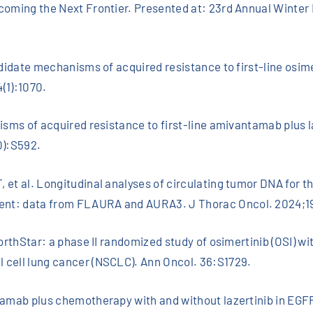
rcoming the Next Frontier. Presented at: 23rd Annual Winte
andidate mechanisms of acquired resistance to first-line os
(1):1070.
isms of acquired resistance to first-line amivantamab plus l
0):S592.
 et al. Longitudinal analyses of circulating tumor DNA for 
nt: data from FLAURA and AURA3. J Thorac Oncol. 2024;19
orthStar: a phase II randomized study of osimertinib (OSI) wi
 cell lung cancer (NSCLC). Ann Oncol. 36:S1729.
ntamab plus chemotherapy with and without lazertinib in E