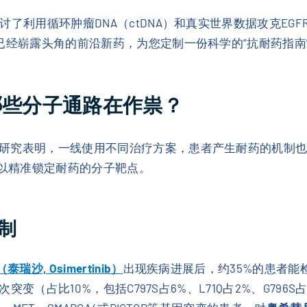
讨了利用循环肿瘤DNA（ctDNA）和真实世界数据攻克EG
已经崭露头角的前沿新药，为您定制一份科学的“抗耐药指南
哪些分子通路在作祟？
研究表明，一线使用不同治疗方案，患者产生耐药的机制
可以精准锁定耐药的分子靶点。
制
瑞沙, Osimertinib）
出现疾病进展后，约35%的患者能
次突变（占比10%，包括C797S占6%、L71Q占2%、G79