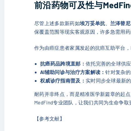
前沿药物可及性与MedFi
尽管上述多款新药如
埃万妥单抗
、
兰泽替尼
保覆盖范围等现实客观原因，许多急需用药
作为由癌症患者家属发起的抗癌互助平台，Me
抗癌药品跨境直邮：
依托完善的全球供应
AI辅助问诊与治疗方案解读：
针对复杂的
权威诊疗指南普及：
实时同步全球最新
耐药并非终点，而是精准医学新篇章的起点
MedFind专业团队，让我们共同为生命争
【参考文献】