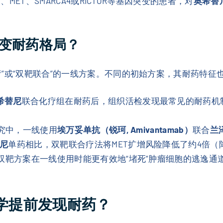
、MET、SMARCA4或RICTOR等基因突变的患者，对
奥希替
变耐药格局？
”或“双靶联合”的一线方案。不同的初始方案，其耐药特征
希替尼
联合化疗组在耐药后，组织活检发现最常见的耐药机制
A研究中，一线使用
埃万妥单抗（锐珂, Amivantamab）
联合
兰泽
尼
单药相比，双靶联合疗法将MET扩增风险降低了约4倍（降
，双靶方案在一线使用时能更有效地“堵死”肿瘤细胞的逃逸通
像学提前发现耐药？