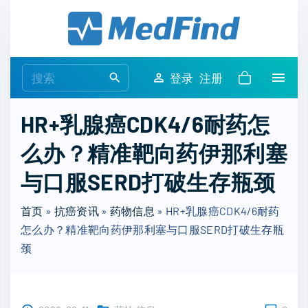
S
k
i
p
S
登录
注册
t
e
o
a
HR+乳腺癌CDK4/6耐药怎
c
r
o
么办？精准靶向药伊那利塞
c
n
h
与口服SERD打破生存瓶颈
t
f
e
o
首页
»
抗癌资讯
»
药物信息
»
HR+乳腺癌CDK4/6耐药
n
r
怎么办？精准靶向药伊那利塞与口服SERD打破生存瓶
t
:
颈