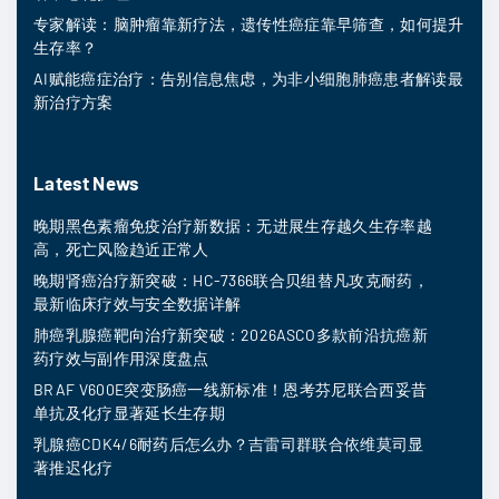
专家解读：脑肿瘤靠新疗法，遗传性癌症靠早筛查，如何提升
生存率？
AI赋能癌症治疗：告别信息焦虑，为非小细胞肺癌患者解读最
新治疗方案
Latest News
晚期黑色素瘤免疫治疗新数据：无进展生存越久生存率越
高，死亡风险趋近正常人
晚期肾癌治疗新突破：HC-7366联合贝组替凡攻克耐药，
最新临床疗效与安全数据详解
肺癌乳腺癌靶向治疗新突破：2026ASCO多款前沿抗癌新
药疗效与副作用深度盘点
BRAF V600E突变肠癌一线新标准！恩考芬尼联合西妥昔
单抗及化疗显著延长生存期
乳腺癌CDK4/6耐药后怎么办？吉雷司群联合依维莫司显
著推迟化疗