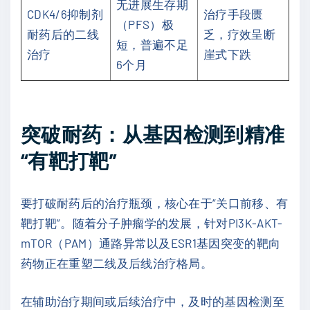
无进展生存期
CDK4/6抑制剂
治疗手段匮
（PFS）极
耐药后的二线
乏，疗效呈断
短，普遍不足
治疗
崖式下跌
6个月
突破耐药：从基因检测到精准
“有靶打靶”
要打破耐药后的治疗瓶颈，核心在于“关口前移、有
靶打靶”。随着分子肿瘤学的发展，针对PI3K-AKT-
mTOR（PAM）通路异常以及ESR1基因突变的靶向
药物正在重塑二线及后线治疗格局。
在辅助治疗期间或后续治疗中，及时的基因检测至