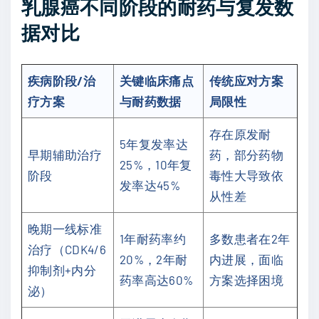
乳腺癌不同阶段的耐药与复发数
据对比
疾病阶段/治
关键临床痛点
传统应对方案
疗方案
与耐药数据
局限性
存在原发耐
5年复发率达
早期辅助治疗
药，部分药物
25%，10年复
阶段
毒性大导致依
发率达45%
从性差
晚期一线标准
1年耐药率约
多数患者在2年
治疗（CDK4/6
20%，2年耐
内进展，面临
抑制剂+内分
药率高达60%
方案选择困境
泌）