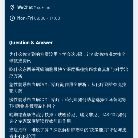
WeChat
MedFind
Mon-Fri
09:00 - 17:00
Question & Answer
为什么你查到的方案没用？学会这6招，让AI助你精准对接全
球抗癌资讯
吃什么东西杀死癌细胞最快？深度揭秘抗癌饮食真相与科学治
疗方案
急性髓系白血病(AML)治疗副作用全解析：从化疗到维奈克拉
靶向药
慢性髓系白血病(CML)治疗：药剂师如何助您选择伊马替尼等
TKI药物并管理副作用？
晚期结直肠癌治疗抉择：呋喹替尼、瑞戈非尼、TAS-102如何
选？专家深度解读疗效与副作用
癌症治疗，谁说了算？深度解析肿瘤科的“决策能力”评估与患
者中心化护理