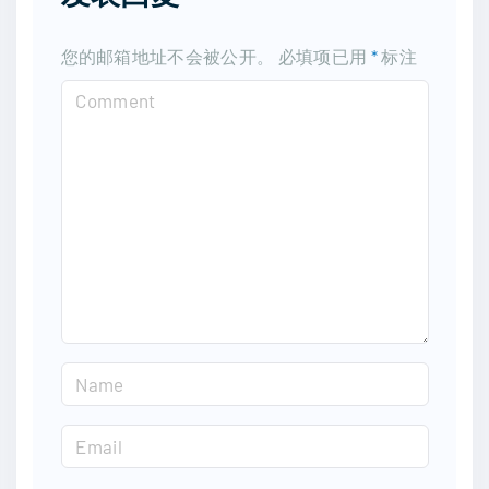
您的邮箱地址不会被公开。
必填项已用
*
标注
C
o
m
m
e
n
t
N
a
m
E
e
m