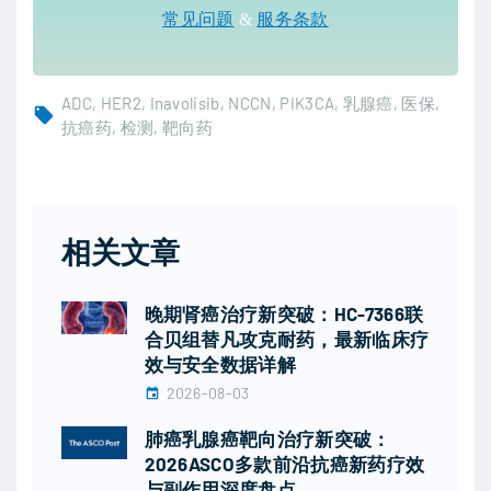
常见问题
&
服务条款
ADC
HER2
Inavolisib
NCCN
PIK3CA
乳腺癌
医保
抗癌药
检测
靶向药
相关文章
晚期肾癌治疗新突破：HC-7366联
合贝组替凡攻克耐药，最新临床疗
效与安全数据详解
2026-08-03
肺癌乳腺癌靶向治疗新突破：
2026ASCO多款前沿抗癌新药疗效
与副作用深度盘点