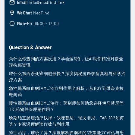
Email
info@medfind.link
WeChat
MedFind
Mon-Fri
09:00 - 17:00
Question & Answer
为什么你查到的方案没用？学会这6招，让AI助你精准对接全
球抗癌资讯
吃什么东西杀死癌细胞最快？深度揭秘抗癌饮食真相与科学治
疗方案
急性髓系白血病(AML)治疗副作用全解析：从化疗到维奈克拉
靶向药
慢性髓系白血病(CML)治疗：药剂师如何助您选择伊马替尼等
TKI药物并管理副作用？
晚期结直肠癌治疗抉择：呋喹替尼、瑞戈非尼、TAS-102如何
选？专家深度解读疗效与副作用
癌症治疗，谁说了算？深度解析肿瘤科的“决策能力”评估与患