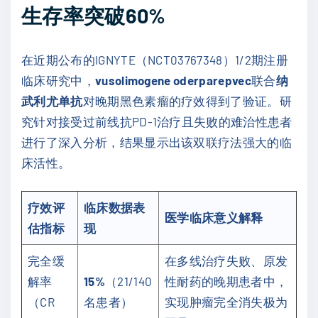
生存率突破60%
在近期公布的IGNYTE（NCT03767348）1/2期注册
临床研究中，
vusolimogene oderparepvec
联合
纳
武利尤单抗
对晚期黑色素瘤的疗效得到了验证。研
究针对接受过前线抗PD-1治疗且失败的难治性患者
进行了深入分析，结果显示出该双联疗法强大的临
床活性。
疗效评
临床数据表
医学临床意义解释
估指标
现
完全缓
在多线治疗失败、原发
解率
15%
（21/140
性耐药的晚期患者中，
（CR
名患者）
实现肿瘤完全消失极为