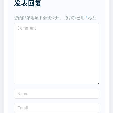
发表回复
您的邮箱地址不会被公开。
必填项已用
*
标注
C
o
m
m
e
n
t
N
a
m
E
e
m