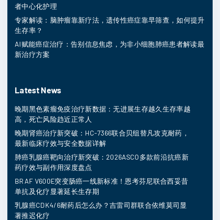
者中心化护理
专家解读：脑肿瘤靠新疗法，遗传性癌症靠早筛查，如何提升
生存率？
AI赋能癌症治疗：告别信息焦虑，为非小细胞肺癌患者解读最
新治疗方案
Latest News
晚期黑色素瘤免疫治疗新数据：无进展生存越久生存率越
高，死亡风险趋近正常人
晚期肾癌治疗新突破：HC-7366联合贝组替凡攻克耐药，
最新临床疗效与安全数据详解
肺癌乳腺癌靶向治疗新突破：2026ASCO多款前沿抗癌新
药疗效与副作用深度盘点
BRAF V600E突变肠癌一线新标准！恩考芬尼联合西妥昔
单抗及化疗显著延长生存期
乳腺癌CDK4/6耐药后怎么办？吉雷司群联合依维莫司显
著推迟化疗