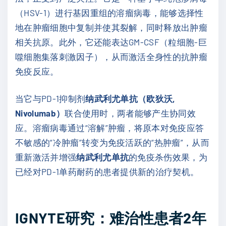
（HSV-1）进行基因重组的溶瘤病毒，能够选择性
地在肿瘤细胞中复制并使其裂解，同时释放出肿瘤
相关抗原。此外，它还能表达GM-CSF（粒细胞-巨
噬细胞集落刺激因子），从而激活全身性的抗肿瘤
免疫反应。
当它与PD-1抑制剂
纳武利尤单抗（欧狄沃,
Nivolumab）
联合使用时，两者能够产生协同效
应。溶瘤病毒通过“溶解”肿瘤，将原本对免疫应答
不敏感的“冷肿瘤”转变为免疫活跃的“热肿瘤”，从而
重新激活并增强
纳武利尤单抗
的免疫杀伤效果，为
已经对PD-1单药耐药的患者提供新的治疗契机。
IGNYTE研究：难治性患者2年