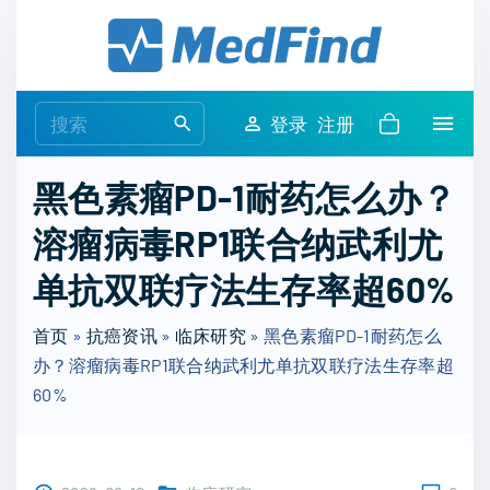
S
k
i
p
S
登录
注册
t
e
o
a
黑色素瘤PD-1耐药怎么办？
c
r
o
溶瘤病毒RP1联合纳武利尤
c
n
h
单抗双联疗法生存率超60%
t
f
e
o
首页
»
抗癌资讯
»
临床研究
»
黑色素瘤PD-1耐药怎么
n
r
办？溶瘤病毒RP1联合纳武利尤单抗双联疗法生存率超
t
:
60%