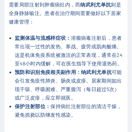
需要局部注射到肿瘤病灶内，而
纳武利尤单抗
则是
全身静脉输注。患者在治疗期间需要做好以下居家
健康管理：
监测体温与流感样症状：
溶瘤病毒注射后，患者
常出现一过性的发热、寒战、疲劳或肌肉酸痛。
这是机体免疫系统被激活的正常表现，通常在24
至48小时内缓解，可在医生指导下使用退热药。
预防和识别免疫相关副作用：
纳武利尤单抗
可能
会引发免疫性肺炎、肠炎或皮疹。居家期间如出
现干咳、呼吸困难、严重腹泻（每日超过5次）
或广泛皮疹，应立即就医。
保护注射部位：
保持病灶注射部位的清洁干燥，
避免抓挠以防继发性感染。