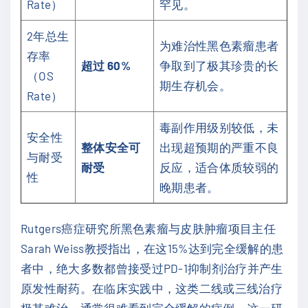
Rate）
罕见。
2年总生
为难治性黑色素瘤患者
存率
超过 60%
争取到了极其珍贵的长
（OS
期生存机会。
Rate）
毒副作用级别较低，未
安全性
整体安全可
出现超预期的严重不良
与耐受
耐受
反应，适合体质较弱的
性
晚期患者。
Rutgers癌症研究所黑色素瘤与皮肤肿瘤项目主任
Sarah Weiss教授指出，在这15%达到完全缓解的患
者中，绝大多数都曾接受过PD-1抑制剂治疗并产生
原发性耐药。在临床实践中，这类二线或三线治疗