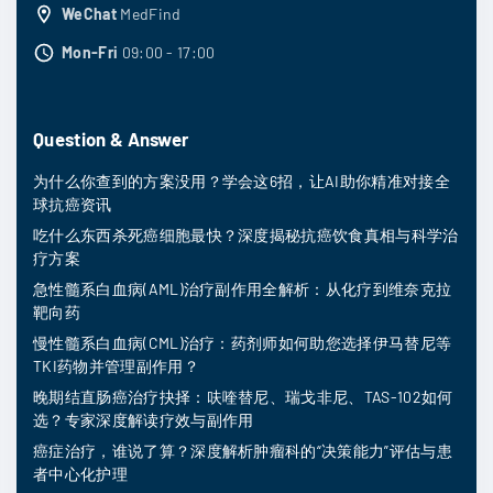
WeChat
MedFind
Mon-Fri
09:00 - 17:00
Question & Answer
为什么你查到的方案没用？学会这6招，让AI助你精准对接全
球抗癌资讯
吃什么东西杀死癌细胞最快？深度揭秘抗癌饮食真相与科学治
疗方案
急性髓系白血病(AML)治疗副作用全解析：从化疗到维奈克拉
靶向药
慢性髓系白血病(CML)治疗：药剂师如何助您选择伊马替尼等
TKI药物并管理副作用？
晚期结直肠癌治疗抉择：呋喹替尼、瑞戈非尼、TAS-102如何
选？专家深度解读疗效与副作用
癌症治疗，谁说了算？深度解析肿瘤科的“决策能力”评估与患
者中心化护理