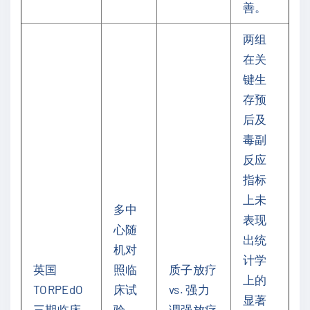
善。
两组
在关
键生
存预
后及
毒副
反应
指标
上未
多中
表现
心随
出统
机对
计学
英国
照临
质子放疗
上的
TORPEdO
床试
vs. 强力
显著
三期临床
验，
调强放疗