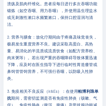
溃疡及肌肉纤维化。患者应每日进行多次吞咽功能
锻炼（如空吞咽、用力吞咽），并使用温生理盐水
或无刺激性漱口水频繁漱口，保持口腔湿润与清
洁。
2. 营养与膳食：放化疗期间由于疼痛及味觉丧失，
极易发生重度营养不良。建议采取高蛋白、高热
量、易消化的半流质或流质饮食（如配方营养粉、
肉末粥等）。若出现严重的吞咽障碍导致体重迅速
下降，应及时在医生指导下进行临时性胃造瘘管或
鼻饲管管饲营养，不可强行吞咽，以防吸入性肺
炎。
3. 免疫相关不良反应（irAEs）：在使用
帕博利珠单
抗
期间，需密切监测是否有免疫性肺炎（咳嗽、气
促）、免疫性肠炎（腹泻、腹痛）及甲状腺功能减