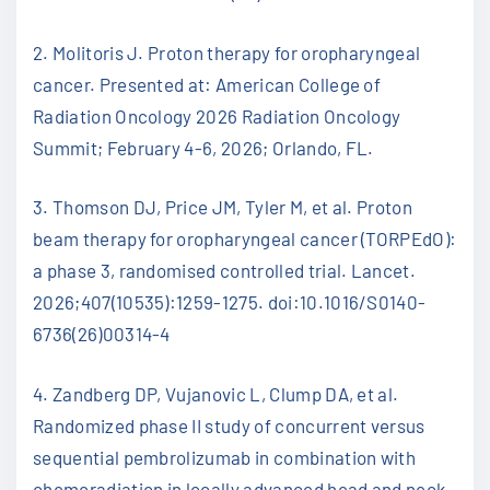
2. Molitoris J. Proton therapy for oropharyngeal
cancer. Presented at: American College of
Radiation Oncology 2026 Radiation Oncology
Summit; February 4-6, 2026; Orlando, FL.
3. Thomson DJ, Price JM, Tyler M, et al. Proton
beam therapy for oropharyngeal cancer (TORPEdO):
a phase 3, randomised controlled trial. Lancet.
2026;407(10535):1259-1275. doi:10.1016/S0140-
6736(26)00314-4
4. Zandberg DP, Vujanovic L, Clump DA, et al.
Randomized phase II study of concurrent versus
sequential pembrolizumab in combination with
chemoradiation in locally advanced head and neck