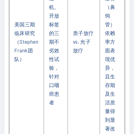
机、
（鼻
开放
饲
美国三期
标签
管）
临床研究
的三
质子放疗
依赖
（Stephen
期不
vs. 光子
率方
Frank团
劣效
放疗
面表
队）
性试
现优
验，
异，
针对
且生
口咽
存期
癌患
及生
者
活质
量得
到显
著改