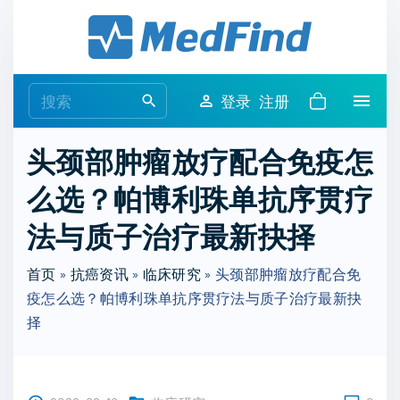
S
k
i
p
S
登录
注册
t
e
o
a
头颈部肿瘤放疗配合免疫怎
c
r
o
么选？帕博利珠单抗序贯疗
c
n
h
法与质子治疗最新抉择
t
f
e
o
首页
»
抗癌资讯
»
临床研究
»
头颈部肿瘤放疗配合免
n
r
疫怎么选？帕博利珠单抗序贯疗法与质子治疗最新抉
t
:
择