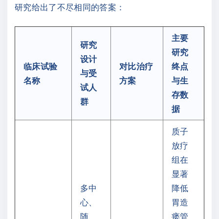
研究给出了不尽相同的答案：
主要
研究
研究
设计
临床试验
对比治疗
终点
与受
名称
方案
与生
试人
存数
群
据
质子
放疗
组在
显著
多中
降低
心、
胃造
随
瘘管