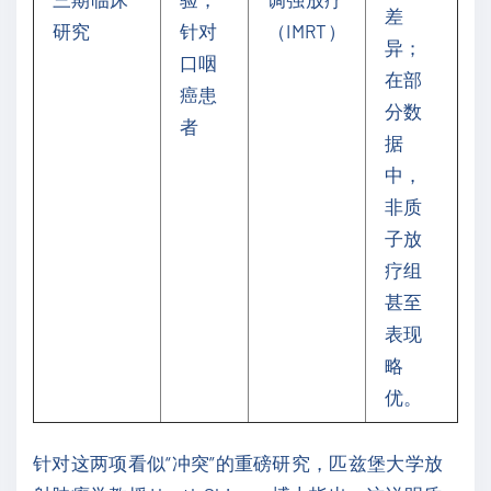
差
研究
针对
（IMRT）
异；
口咽
在部
癌患
分数
者
据
中，
非质
子放
疗组
甚至
表现
略
优。
针对这两项看似“冲突”的重磅研究，匹兹堡大学放