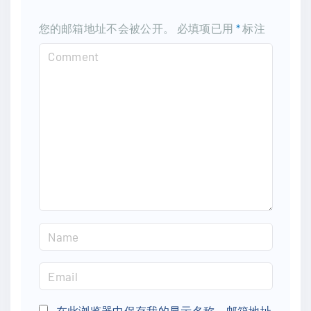
您的邮箱地址不会被公开。
必填项已用
*
标注
C
o
m
m
e
n
t
N
a
m
E
e
m
*
a
在此浏览器中保存我的显示名称、邮箱地址