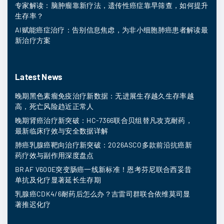
专家解读：脑肿瘤靠新疗法，遗传性癌症靠早筛查，如何提升
生存率？
AI赋能癌症治疗：告别信息焦虑，为非小细胞肺癌患者解读最
新治疗方案
Latest News
晚期黑色素瘤免疫治疗新数据：无进展生存越久生存率越
高，死亡风险趋近正常人
晚期肾癌治疗新突破：HC-7366联合贝组替凡攻克耐药，
最新临床疗效与安全数据详解
肺癌乳腺癌靶向治疗新突破：2026ASCO多款前沿抗癌新
药疗效与副作用深度盘点
BRAF V600E突变肠癌一线新标准！恩考芬尼联合西妥昔
单抗及化疗显著延长生存期
乳腺癌CDK4/6耐药后怎么办？吉雷司群联合依维莫司显
著推迟化疗