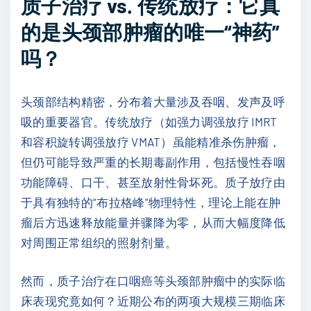
质子治疗 vs. 传统放疗：它真
的是头颈部肿瘤的唯一“神药”
吗？
头颈部结构精密，分布着大量涉及吞咽、发声及呼
吸的重要器官。传统放疗（如强力调强放疗 IMRT
和容积旋转调强放疗 VMAT）虽能精准杀伤肿瘤，
但仍可能导致严重的长期毒副作用，包括慢性吞咽
功能障碍、口干、甚至放射性骨坏死。质子放疗由
于具有独特的“布拉格峰”物理特性，理论上能在肿
瘤后方迅速释放能量并骤降为零，从而大幅度降低
对周围正常组织的照射剂量。
然而，质子治疗在口咽癌等头颈部肿瘤中的实际临
床表现究竟如何？近期公布的两项大规模三期临床