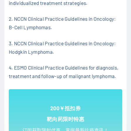
individualized treatment strategies.
2. NCCN Clinical Practice Guidelines in Oncology:
B-Cell Lymphomas.
3. NCCN Clinical Practice Guidelines in Oncology:
Hodgkin Lymphoma.
4. ESMO Clinical Practice Guidelines for diagnosis,
treatment and follow-up of malignant lymphoma.
200￥抵扣券
靶向药限时特惠
订阅获取限时优惠，掌握最新抗癌资讯！