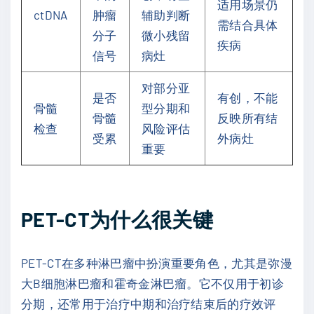
适用场景仍
ctDNA
肿瘤
辅助判断
需结合具体
分子
微小残留
疾病
信号
病灶
对部分亚
是否
有创，不能
骨髓
型分期和
骨髓
反映所有结
检查
风险评估
受累
外病灶
重要
PET-CT为什么很关键
PET-CT在多种淋巴瘤中扮演重要角色，尤其是弥漫
大B细胞淋巴瘤和霍奇金淋巴瘤。它不仅用于初诊
分期，还常用于治疗中期和治疗结束后的疗效评