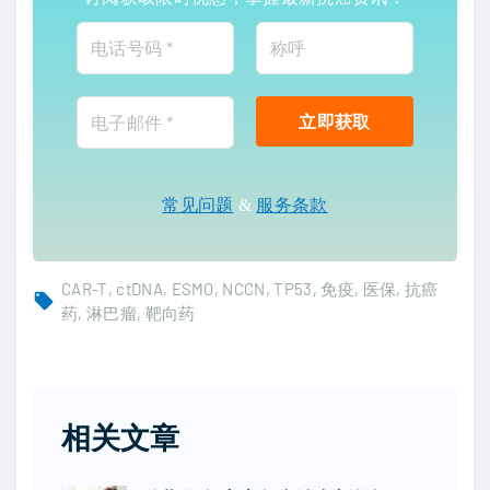
常见问题
&
服务条款
CAR-T
ctDNA
ESMO
NCCN
TP53
免疫
医保
抗癌
药
淋巴瘤
靶向药
相关文章