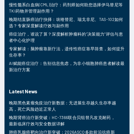
慢性髓系白血病(CML)治疗：药剂师如何助您选择伊马替尼等
TKI药物并管理副作用？
晚期结直肠癌治疗抉择：呋喹替尼、瑞戈非尼、TAS-102如何
选？专家深度解读疗效与副作用
癌症治疗，谁说了算？深度解析肿瘤科的“决策能力”评估与患
者中心化护理
专家解读：脑肿瘤靠新疗法，遗传性癌症靠早筛查，如何提升
生存率？
AI赋能癌症治疗：告别信息焦虑，为非小细胞肺癌患者解读最
新治疗方案
Latest News
晚期黑色素瘤免疫治疗新数据：无进展生存越久生存率越
高，死亡风险趋近正常人
晚期肾癌治疗新突破：HC-7366联合贝组替凡攻克耐药，
最新临床疗效与安全数据详解
肺癌乳腺癌靶向治疗新突破：2026ASCO多款前沿抗癌新