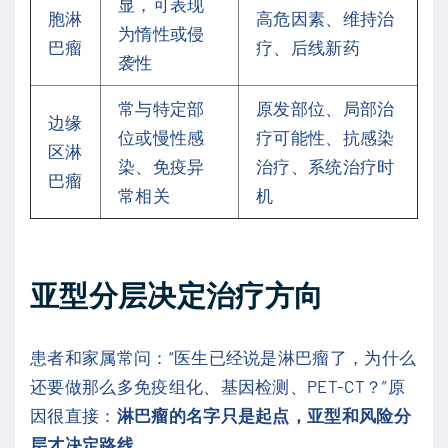
显，可表现
胞淋
高危因素、维持治
为惰性或侵
巴瘤
疗、后线新药
袭性
常与特定部
原发部位、局部治
边缘
位或慢性感
疗可能性、抗感染
区淋
染、免疫异
治疗、系统治疗时
巴瘤
常相关
机
亚型分层决定治疗方向
患者和家属常问：“医生已经说是淋巴瘤了，为什么
还要做那么多免疫组化、基因检测、PET-CT？”原
因很直接：
淋巴瘤的名字只是起点，亚型和风险分
层才决定路线
。