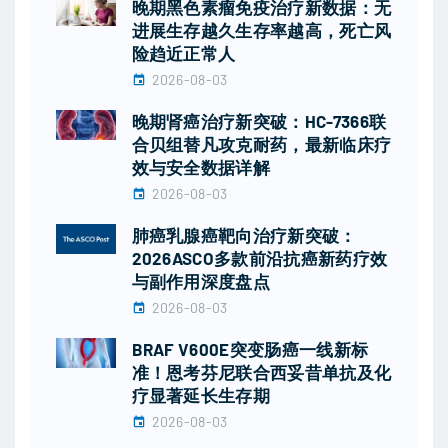
晚期黑色素瘤免疫治疗新数据：无
进展生存越久生存率越高，死亡风
险趋近正常人
2026-08-03
晚期肾癌治疗新突破：HC-7366联
合贝组替凡攻克耐药，最新临床疗
效与安全数据详解
2026-08-03
肺癌乳腺癌靶向治疗新突破：
2026ASCO多款前沿抗癌新药疗效
与副作用深度盘点
2026-08-03
BRAF V600E突变肠癌一线新标
准！恩考芬尼联合西妥昔单抗及化
疗显著延长生存期
2026-08-03