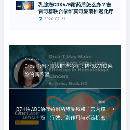
乳腺癌CDK4/6耐药后怎么办？吉
雷司群联合依维莫司显著推迟化疗
2026-07-31
Previous
Orca-T治疗血液肿瘤移植：降低GVHD风
险的新希望
Next
B7-H4 ADC治疗铂耐药卵巢癌和子宫内膜
癌：疗效、副作用与试验机会