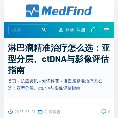
S
k
i
p
S
登录
注册
t
e
o
a
淋巴瘤精准治疗怎么选：亚
c
r
o
型分层、ctDNA与影像评估
c
n
h
指南
t
f
e
o
首页
»
抗癌资讯
»
知识科普
»
淋巴瘤精准治疗怎么
n
r
选：亚型分层、ctDNA与影像评估指南
t
:
2026-06-01
知识科普
0