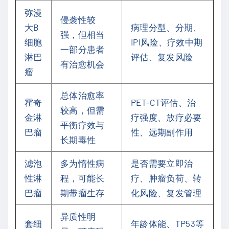
弥漫
侵袭性较
大B
病理分型、分期、
强，但相当
细胞
IPI风险、疗效中期
一部分患者
淋巴
评估、复发风险
有治愈机会
瘤
总体治愈率
霍奇
PET-CT评估、治
较高，但需
金淋
疗强度、放疗必要
平衡疗效与
巴瘤
性、远期副作用
长期毒性
滤泡
多为惰性病
是否需要立即治
性淋
程，可能长
疗、肿瘤负荷、转
巴瘤
期带瘤生存
化风险、复发管理
异质性明
套细
年龄体能、TP53等