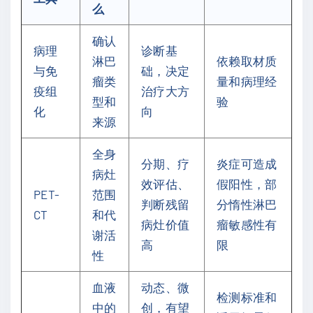
么
确认
病理
诊断基
淋巴
依赖取材质
与免
础，决定
瘤类
量和病理经
疫组
治疗大方
型和
验
化
向
来源
全身
分期、疗
炎症可造成
病灶
效评估、
假阳性，部
PET-
范围
判断残留
分惰性淋巴
CT
和代
病灶价值
瘤敏感性有
谢活
高
限
性
血液
动态、微
检测标准和
中的
创，有望