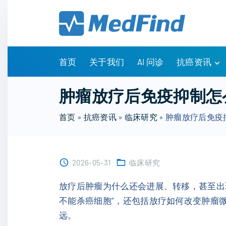
S
k
i
p
t
首页
关于我们
AI 问诊
抗癌资讯
o
c
有问有答
肿瘤放疗后免疫抑制怎
o
诊疗指南
n
首页
»
抗癌资讯
»
临床研究
»
肿瘤放疗后免疫
药物信息
t
医改政策
e
知识科普
n
临床研究
2026-05-31
临床研究
t
NCCN指南
放疗后肿瘤为什么还会进展、转移，甚至出
不能杀癌细胞”，还包括放疗如何改变肿瘤微
远。