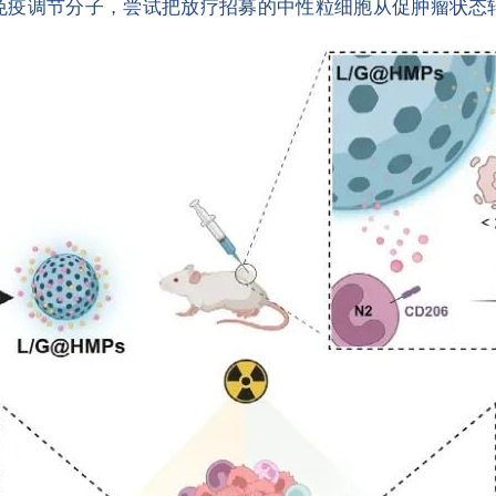
免疫调节分子，尝试把放疗招募的中性粒细胞从促肿瘤状态