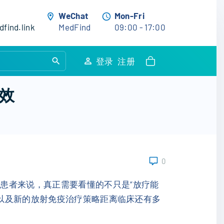
WeChat
Mon-Fri
find.link
MedFind
09:00 - 17:00
S
登录
注册
e
a
效
r
c
h
f
o
0
r
:
患者来说，真正需要看懂的不只是“放疗能
，以及新的放射免疫治疗策略距离临床还有多