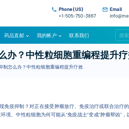
Phone (US)
Email
+1-505-750-3867
info@med
药品直邮
我的帐户
联系我们
购物车
账户详情
么办？中性粒细胞重编程提升疗
订单追踪
我的订单
抑制怎么办？中性粒细胞重编程提升疗效
优惠活动
常见问题
服务条款
现免疫抑制？对正在接受肿瘤放疗、免疫治疗或联合治疗的
环境、中性粒细胞为何可能从“免疫战士”变成“肿瘤帮凶”