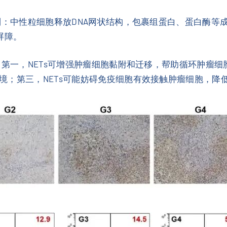
制：中性粒细胞释放DNA网状结构，包裹组蛋白、蛋白酶等成
屏障。
：第一，NETs可增强肿瘤细胞黏附和迁移，帮助循环肿瘤细
境；第三，NETs可能妨碍免疫细胞有效接触肿瘤细胞，降