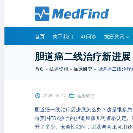
S
k
i
p
t
首页
关于我们
AI 问诊
抗癌资讯
o
c
有问有答
胆道癌二线治疗新进展：
o
诊疗指南
n
首页
»
抗癌资讯
»
临床研究
»
胆道癌二线治疗新
药物信息
t
医改政策
e
知识科普
n
临床研究
2026-05-27
临床研究
t
NCCN指南
胆道癌一线治疗后进展怎么办？这是很多患
得美国FDA授予的胆道癌孤儿药资格认定
升了多少、安全性如何，以及离真正可用还