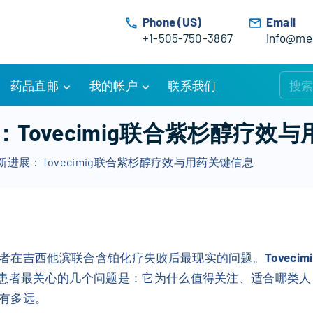
Phone (US)
Email
+1-505-750-3867
info@med
药品直邮
我的帐户
联系我们
购物车
账户详情
Tovecimig联合紫杉醇疗效
订单追踪
我的订单
进展：Tovecimig联合紫杉醇疗效与用药关键信息
优惠活动
常见问题
服务条款
者在吉西他滨联合含铂化疗失败后最现实的问题。
Tovecim
。患者最关心的几个问题是：它为什么值得关注、适合哪类人
有多远。