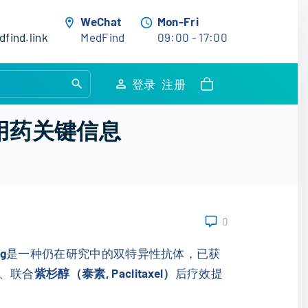
WeChat
Mon-Fri
find.link
MedFind
09:00 - 17:00
S
登录
注册
e
a
与用药关键信息
r
c
h
f
o
0
r
:
ig
是一种仍在研究中的双特异性抗体，已获
、联合
紫杉醇（泰素, Paclitaxel）
后疗效提