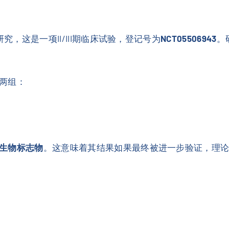
研究，这是一项II/III期临床试验，登记号为
NCT05506943
。
两组：
生物标志物
。这意味着其结果如果最终被进一步验证，理