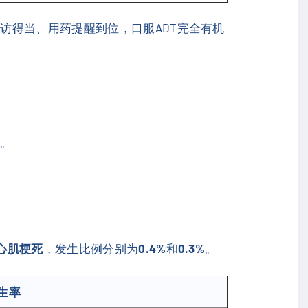
访得当、用药提醒到位，口服ADT完全有机
性。
心肌梗死
，发生比例分别为
0.4%
和
0.3%
。
生率