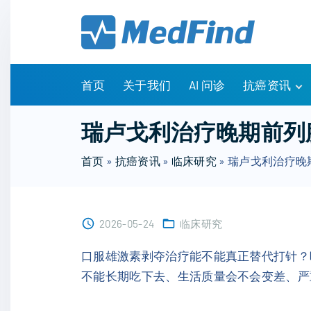
S
k
i
p
t
首页
关于我们
AI 问诊
抗癌资讯
o
c
有问有答
瑞卢戈利治疗晚期前列
o
诊疗指南
n
首页
»
抗癌资讯
»
临床研究
»
瑞卢戈利治疗晚
药物信息
t
医改政策
e
知识科普
n
临床研究
2026-05-24
临床研究
t
NCCN指南
口服雄激素剥夺治疗能不能真正替代打针？
不能长期吃下去、生活质量会不会变差、严