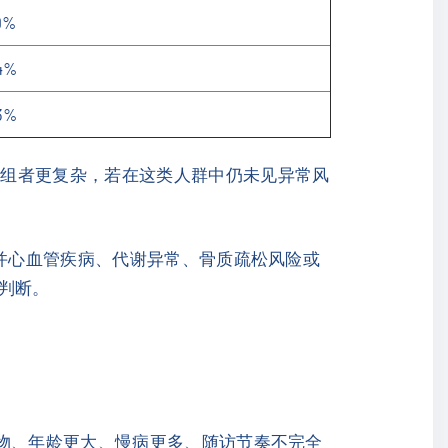
9%
4%
3%
入组者更复杂，若在这类人群中仍未见异常风
并心血管疾病、代谢异常、骨质疏松风险或
判断。
药物、年龄更大、慢病更多、随访节奏不完全