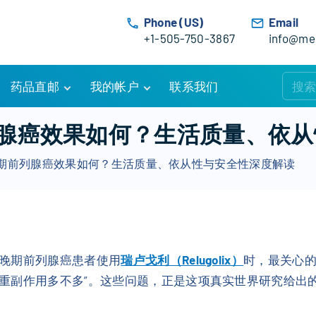
Phone (US)
Email
+1-505-750-3867
info@med
药品直邮
我的帐户
联系我们
购物车
账户详情
腺癌效果如何？生活质量、依从
订单追踪
我的订单
期前列腺癌效果如何？生活质量、依从性与安全性深度解读
优惠活动
常见问题
服务条款
晚期前列腺癌患者使用
瑞卢戈利（Relugolix）
时，最关心的
重副作用多不多”。这些问题，正是这项真实世界研究给出