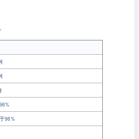
。
例
例
例
96%
于96%
%