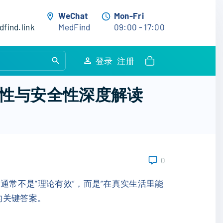
WeChat
Mon-Fri
find.link
MedFind
09:00 - 17:00
S
登录
注册
e
a
性与安全性深度解读
r
c
h
f
o
0
r
:
通常不是“理论有效”，而是“在真实生活里能
的关键答案。