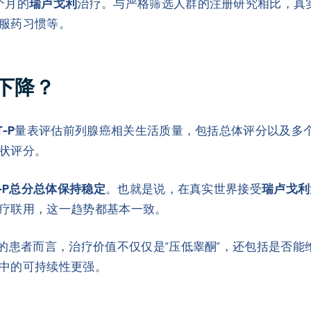
个月的
瑞卢戈利
治疗。与严格筛选人群的注册研究相比，真
服药习惯等。
下降？
T-P
量表评估前列腺癌相关生活质量，包括总体评分以及多
状评分。
T-P总分总体保持稳定
。也就是说，在真实世界接受
瑞卢戈利
疗联用，这一趋势都基本一致。
T的患者而言，治疗价值不仅仅是“压低睾酮”，还包括是否
中的可持续性更强。