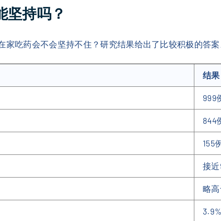
能坚持吗？
：在家吃药会不会坚持不住？研究结果给出了比较积极的答案
结果
999
844
155
接近
略高
3.9