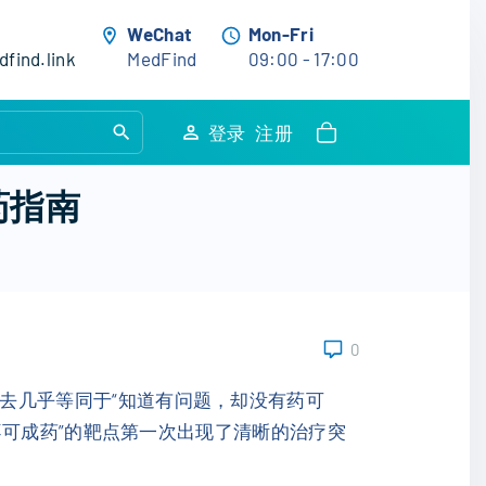
WeChat
Mon-Fri
find.link
MedFind
09:00 - 17:00
S
登录
注册
e
a
药指南
r
c
h
f
o
0
r
:
3过去几乎等同于“知道有问题，却没有药可
“不可成药”的靶点第一次出现了清晰的治疗突