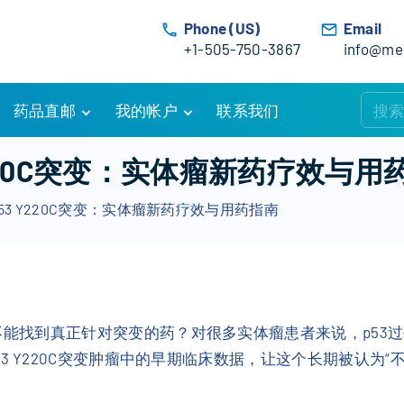
Phone (US)
Email
+1-505-750-3867
info@med
药品直邮
我的帐户
联系我们
购物车
账户详情
220C突变：实体瘤新药疗效与用
订单追踪
我的订单
53 Y220C突变：实体瘤新药疗效与用药指南
优惠活动
常见问题
服务条款
还能不能找到真正针对突变的药？对很多实体瘤患者来说，p5
P53 Y220C突变肿瘤中的早期临床数据，让这个长期被认为