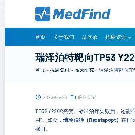
S
k
i
p
t
首页
关于我们
AI 问诊
抗癌资讯
o
c
有问有答
瑞泽泊特靶向TP53 Y
o
诊疗指南
n
首页
»
抗癌资讯
»
临床研究
»
瑞泽泊特靶向TP
药物信息
t
医改政策
e
知识科普
n
临床研究
2026-05-20
临床研究
t
NCCN指南
TP53 Y220C突变、标准治疗失败后，
用”。如今，
瑞泽泊特（Rezatapopt）
在T
破口。