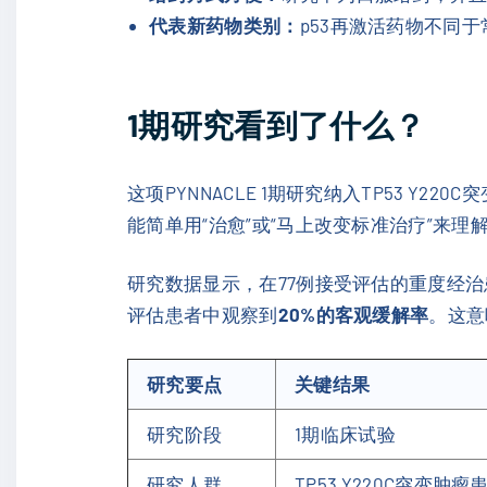
代表新药物类别：
p53再激活药物不同
1期研究看到了什么？
这项PYNNACLE 1期研究纳入TP53 
能简单用“治愈”或“马上改变标准治疗”
研究数据显示，在77例接受评估的重度经
评估患者中观察到
20%的客观缓解率
。这意
研究要点
关键结果
研究阶段
1期临床试验
研究人群
TP53 Y220C突变肿瘤