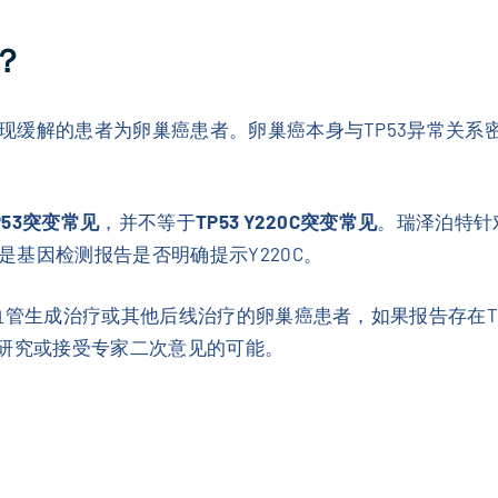
？
缓解的患者为卵巢癌患者。卵巢癌本身与TP53异常关系密
P53突变常见
，并不等于
TP53 Y220C突变常见
。瑞泽泊特针
基因检测报告是否明确提示Y220C。
血管生成治疗或其他后线治疗的卵巢癌患者，如果报告存在TP5
床研究或接受专家二次意见的可能。