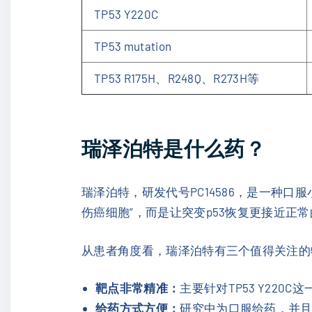
TP53 Y220C
TP53 mutation
TP53 R175H、R248Q、R273H等
瑞泽泊特是什么药？
瑞泽泊特，研发代号PC14586，是一种口服
伤癌细胞”，而是让突变p53恢复更接近
从患者角度看，瑞泽泊特有三个值得关注的
靶点非常精准：
主要针对TP53 Y220
给药方式方便：
研究中为口服给药，并