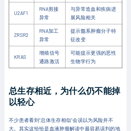
RNA剪接
与异常造血和疾病进
U2AF1
异常
展风险相关
RNA加工
提示髓系肿瘤分子特
ZRSR2
异常
征改变
增殖信号
可能提示更强的恶性
KRAS
通路激活
生物学行为
总生存相近，为什么仍不能掉
以轻心
不少患者看到“总体生存相似”会误以为风险并不
大。其实这恰恰是血液肿瘤解读中最容易误判的地