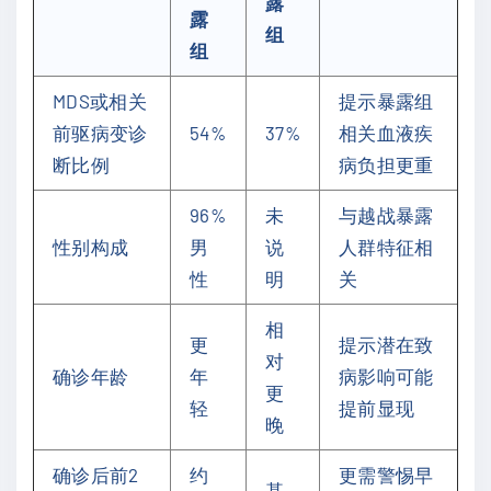
露
露
组
组
MDS或相关
提示暴露组
前驱病变诊
54%
37%
相关血液疾
断比例
病负担更重
96%
未
与越战暴露
性别构成
男
说
人群特征相
性
明
关
相
更
提示潜在致
对
确诊年龄
年
病影响可能
更
轻
提前显现
晚
确诊后前2
约
更需警惕早
基