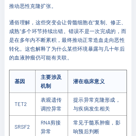
推动恶性克隆扩张。
通俗理解，这些突变会让骨髓细胞在“复制、修正、
成熟”多个环节持续出错。错误不是一次完成的，而
是在多年内不断累积，最终推动正常造血走向恶性
转化。这也解释了为什么某些环境暴露与几十年后
的血液肿瘤仍可能有关联。
主要涉及
基因
潜在临床意义
机制
表观遗传
提示异常克隆形成，
TET2
调控异常
与疾病发生相关
RNA剪接
常见于髓系肿瘤，影
SRSF2
异常
响预后判断