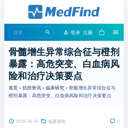
S
k
i
p
S
登录
注册
t
e
o
a
骨髓增生异常综合征与橙剂
c
r
o
暴露：高危突变、白血病风
c
n
h
险和治疗决策要点
t
f
e
o
首页
»
抗癌资讯
»
临床研究
»
骨髓增生异常综合征与
n
r
橙剂暴露：高危突变、白血病风险和治疗决策要点
t
:
2026-05-19
临床研究
0