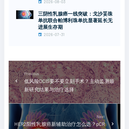
2026-08-03
三阴性乳腺癌一线突破：戈沙妥珠
单抗联合帕博利珠单抗显著延长无
进展生存期
2026-07-31
Previous
低风险DCIS要不要立刻手术？主动监测最
新研究结果与治疗选择
Next
HER2阳性乳腺癌新辅助治疗怎么选？pCR