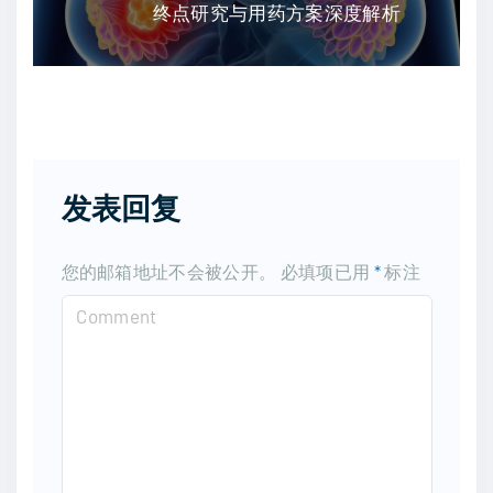
终点研究与用药方案深度解析
发表回复
您的邮箱地址不会被公开。
必填项已用
*
标注
C
o
m
m
e
n
t