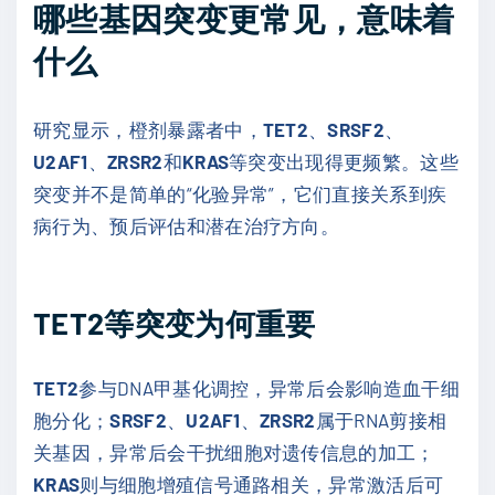
哪些基因突变更常见，意味着
什么
研究显示，橙剂暴露者中，
TET2
、
SRSF2
、
U2AF1
、
ZRSR2
和
KRAS
等突变出现得更频繁。这些
突变并不是简单的“化验异常”，它们直接关系到疾
病行为、预后评估和潜在治疗方向。
TET2等突变为何重要
TET2
参与DNA甲基化调控，异常后会影响造血干细
胞分化；
SRSF2
、
U2AF1
、
ZRSR2
属于RNA剪接相
关基因，异常后会干扰细胞对遗传信息的加工；
KRAS
则与细胞增殖信号通路相关，异常激活后可