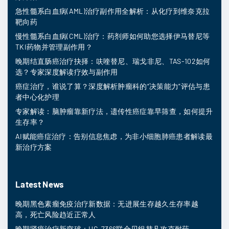
急性髓系白血病(AML)治疗副作用全解析：从化疗到维奈克拉
靶向药
慢性髓系白血病(CML)治疗：药剂师如何助您选择伊马替尼等
TKI药物并管理副作用？
晚期结直肠癌治疗抉择：呋喹替尼、瑞戈非尼、TAS-102如何
选？专家深度解读疗效与副作用
癌症治疗，谁说了算？深度解析肿瘤科的“决策能力”评估与患
者中心化护理
专家解读：脑肿瘤靠新疗法，遗传性癌症靠早筛查，如何提升
生存率？
AI赋能癌症治疗：告别信息焦虑，为非小细胞肺癌患者解读最
新治疗方案
Latest News
晚期黑色素瘤免疫治疗新数据：无进展生存越久生存率越
高，死亡风险趋近正常人
晚期肾癌治疗新突破：HC-7366联合贝组替凡攻克耐药，