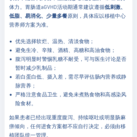
体力。胃肠道aGVHD活动期通常建议遵循
低刺激、
低脂、易消化、少量多餐
原则，具体应以移植中心
营养师方案为准。
优先选择软烂、温热、清淡食物；
避免生冷、辛辣、酒精、高糖和高油食物；
腹泻明显时警惕乳糖不耐受，可与医生讨论是否
暂时减少乳制品；
若白蛋白低、摄入差，需尽早评估肠内营养或静
脉营养；
严格注意食品卫生，避免未煮熟食物和高感染风
险食材。
如果患者已经出现重度腹泻、持续呕吐或明显肠麻
痹倾向，任何进食方案都不应自行决定，必须由移
植团队统一管理。