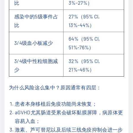
比
3%-27%）
感染中的5级事件占
27%（95% CI,
比
13%-44%）
64%（95% CI,
3/4级血小板减少
51%-76%）
3/4级中性粒细胞减
32%（95% CI,
少
21%-46%）
为什么风险这么集中？原因通常有四层：
患者本身移植后免疫功能尚未恢复；
aGVHD尤其肠道受累会破坏黏膜屏障，病原体更
容易入血；
激素、芦可替尼以及后续三线免疫抑制会进一步