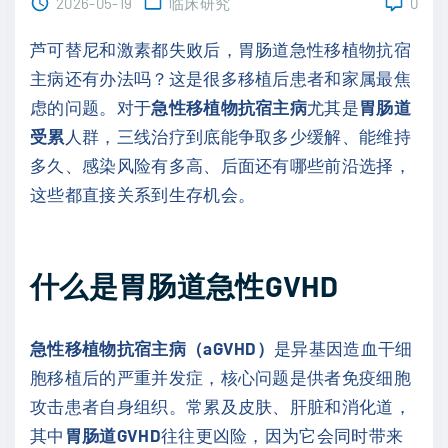
2026-05-19
临床研究
0
芦可替尼和激素都失败后，胃肠道急性移植物抗宿
主病还有办法吗？这是很多移植后患者和家属最焦
虑的问题。对于
急性移植物抗宿主病
尤其是
胃肠道
受累
人群，三线治疗到底能争取多少缓解、能维持
多久、感染风险有多高、后面还有哪些前沿选择，
这些都直接关系到生存机会。
什么是胃肠道急性GVHD
急性移植物抗宿主病（aGVHD）
是异基因造血干细
胞移植后的严重并发症，核心问题是供者免疫细胞
攻击患者自身组织。常累及皮肤、肝脏和消化道，
其中
胃肠道GVHD
往往更凶险，因为它会同时带来