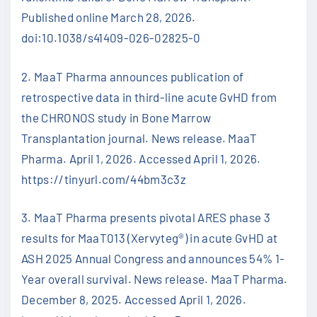
Published online March 28, 2026.
doi:10.1038/s41409-026-02825-0
2. MaaT Pharma announces publication of
retrospective data in third-line acute GvHD from
the CHRONOS study in Bone Marrow
Transplantation journal. News release. MaaT
Pharma. April 1, 2026. Accessed April 1, 2026.
https://tinyurl.com/44bm3c3z
3. MaaT Pharma presents pivotal ARES phase 3
results for MaaT013 (Xervyteg®) in acute GvHD at
ASH 2025 Annual Congress and announces 54% 1-
Year overall survival. News release. MaaT Pharma.
December 8, 2025. Accessed April 1, 2026.