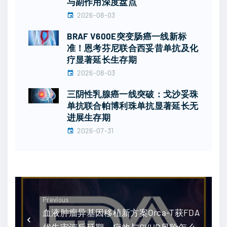
与副作用深度盘点
2026-08-03
BRAF V600E突变肠癌一线新标
准！恩考芬尼联合西妥昔单抗及化
疗显著延长生存期
2026-08-03
三阴性乳腺癌一线突破：戈沙妥珠
单抗联合帕博利珠单抗显著延长无
进展生存期
2026-07-31
Previous
血液肿瘤异基因移植新方案Orca-T获FDA
优先审评后延期，疗效与GVHD风险怎么