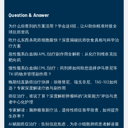
Question & Answer
为什么你查到的方案没用？学会这6招，让AI助你精准对接全
球抗癌资讯
吃什么东西杀死癌细胞最快？深度揭秘抗癌饮食真相与科学治
疗方案
急性髓系白血病(AML)治疗副作用全解析：从化疗到维奈克拉
靶向药
慢性髓系白血病(CML)治疗：药剂师如何助您选择伊马替尼等
TKI药物并管理副作用？
晚期结直肠癌治疗抉择：呋喹替尼、瑞戈非尼、TAS-102如何
选？专家深度解读疗效与副作用
癌症治疗，谁说了算？深度解析肿瘤科的“决策能力”评估与患
者中心化护理
专家解读：脑肿瘤靠新疗法，遗传性癌症靠早筛查，如何提升
生存率？
AI赋能癌症治疗：告别信息焦虑，为非小细胞肺癌患者解读最