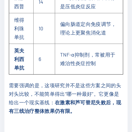
14
西普
是压低炎症反应
维得
偏向肠道定向免疫调节，
利珠
10
理论上更聚焦消化道
单抗
英夫
TNF-α抑制剂，常被用于
利西
6
难治性炎症控制
单抗
需要强调的是，这项研究并不是这些方案之间的头
对头比较，不能简单得出“哪一种最好”。它更像是
给出一个现实基线：
在激素和芦可替尼失败后，现
有三线治疗整体效果仍有限。