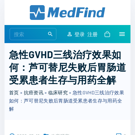
S
k
i
p
S
登录
注册
t
e
o
a
急性GVHD三线治疗效果如
c
r
o
何：芦可替尼失败后胃肠道
c
n
h
受累患者生存与用药全解
t
f
e
o
首页
»
抗癌资讯
»
临床研究
»
急性GVHD三线治疗效果
n
r
如何：芦可替尼失败后胃肠道受累患者生存与用药全
t
:
解