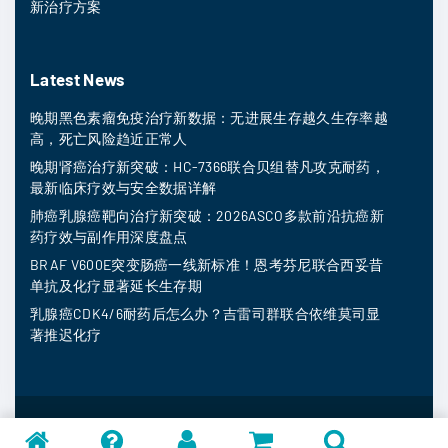
新治疗方案
Latest News
晚期黑色素瘤免疫治疗新数据：无进展生存越久生存率越
高，死亡风险趋近正常人
晚期肾癌治疗新突破：HC-7366联合贝组替凡攻克耐药，
最新临床疗效与安全数据详解
肺癌乳腺癌靶向治疗新突破：2026ASCO多款前沿抗癌新
药疗效与副作用深度盘点
BRAF V600E突变肠癌一线新标准！恩考芬尼联合西妥昔
单抗及化疗显著延长生存期
乳腺癌CDK4/6耐药后怎么办？吉雷司群联合依维莫司显
著推迟化疗
MedFind ©
2026