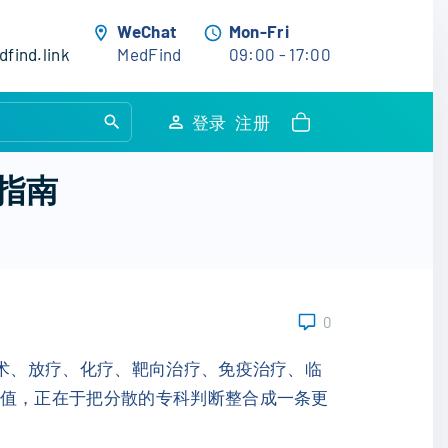
WeChat
Mon-Fri
find.link
MedFind
09:00 - 17:00
S
登录
注册
e
a
指南
r
c
h
f
o
0
r
:
手术、放疗、化疗、靶向治疗、免疫治疗、临
价值，正在于把分散的专科判断整合成一条更