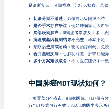
是诊断复杂、分期模糊、治疗选择多、风险
初诊分期不清楚：
影像提示纵隔淋巴结
是否手术存在争议：
例如肿瘤靠近大血
局部晚期肺癌：
III期患者常涉及手术
病理或基因检测结果不完整：
样本不足
治疗后进展或耐药：
靶向治疗耐药、免
合并基础疾病：
心肺功能差、肝肾功能
多个方案难以取舍：
不同医院建议不一
中国肺癌MDT现状如何？
一项覆盖31个省市、816家医院、1137
行MDT模式可行有效；83.5%的医生表示所