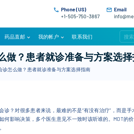
Phone (US)
Email
+1-505-750-3867
info@med
药品直邮
我的帐户
联系我们
购物车
账户详情
怎么做？患者就诊准备与方案选择
订单追踪
我的订单
科会诊怎么做？患者就诊准备与方案选择指南
优惠活动
常见问题
服务条款
科会诊？对很多患者来说，最难的不是“有没有治疗”，而是
如何影响决策，多个医生意见不一致时该听谁的。MDT的
。