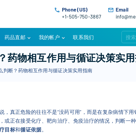
Phone (US)
Email
+1-505-750-3867
info@med
药品直邮
我的帐户
联系我们
购物车
账户详情
？药物相互作用与循证决策实用
订单追踪
我的订单
么判断？药物相互作用与循证决策实用指南
优惠活动
常见问题
服务条款
说，真正危险的往往不是“没药可用”，而是在复杂病情下
，或正在接受化疗、靶向治疗、免疫治疗的情况，判断一
疗目标
和
循证依据
。