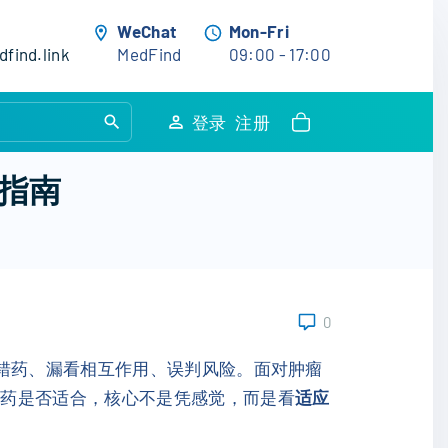
WeChat
Mon-Fri
find.link
MedFind
09:00 - 17:00
S
登录
注册
e
a
指南
r
c
h
f
o
0
r
:
用错药、漏看相互作用、误判风险。面对肿瘤
种药是否适合，核心不是凭感觉，而是看
适应