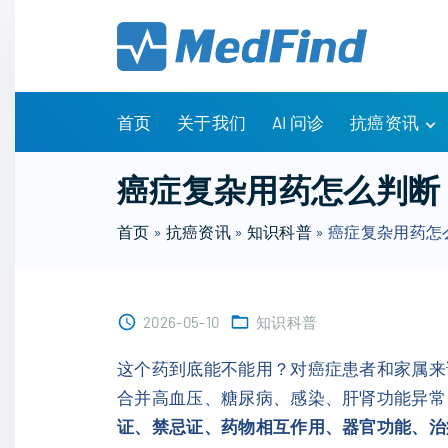
S
k
i
p
t
首页
关于我们
AI 问诊
抗癌资讯
o
c
有问有答
癌症复杂用药怎么判断
o
诊疗指南
n
首页
»
抗癌资讯
»
知识科普
»
癌症复杂用药怎
药物信息
t
医改政策
e
知识科普
n
临床研究
2026-05-10
知识科普
t
NCCN指南
这个药到底能不能用？对癌症患者和家属来
合并高血压、糖尿病、感染、肝肾功能异常
证、禁忌证、药物相互作用、器官功能、治