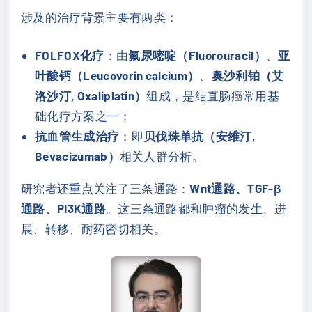
涉及的治疗背景主要有两类：
FOLFOX化疗
：由
氟尿嘧啶（Fluorouracil）
、
亚
叶酸钙（Leucovorin calcium）
、
奥沙利铂（艾
洛沙汀, Oxaliplatin）
组成，是结直肠癌常用基
础化疗方案之一；
抗血管生成治疗
：即
贝伐珠单抗（安维汀,
Bevacizumab）
相关人群分析。
研究者还重点关注了三条通路：
Wnt通路、TGF-β
通路、PI3K通路
。这三条通路都和肿瘤的发生、进
展、转移、耐药密切相关。