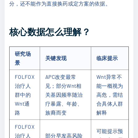
分，还不能作为直接换药或定方案的依据。
核心数据怎么理解？
研究场
关键发现
临床提示
景
FOLFOX
APC改变最常
Wnt异常不
治疗人
见；部分Wnt相
能一概视为
群中的
关基因频率随治
高危，需结
Wnt通
疗暴露、年龄、
合具体人群
路
族裔而变
解释
FOLFOX
可能提示预
治疗人
部分早发高风险