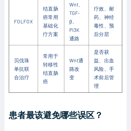
Wnt、
结直肠
疗效、耐
TGF-
癌常用
药、神经
FOLFOX
β、
基础化
毒性、预
PI3K
疗方案
后分层
通路
是否获
常用于
贝伐珠
Wnt通
益、出血
转移性
单抗联
路改
风险、手
结直肠
合治疗
变
术前后管
癌
理
患者最该避免哪些误区？