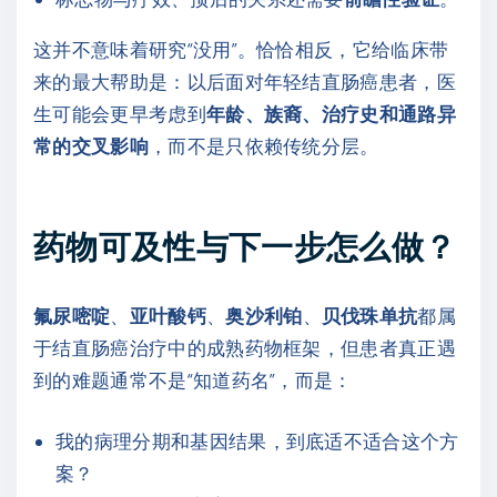
这并不意味着研究“没用”。恰恰相反，它给临床带
来的最大帮助是：以后面对年轻结直肠癌患者，医
生可能会更早考虑到
年龄、族裔、治疗史和通路异
常的交叉影响
，而不是只依赖传统分层。
药物可及性与下一步怎么做？
氟尿嘧啶
、
亚叶酸钙
、
奥沙利铂
、
贝伐珠单抗
都属
于结直肠癌治疗中的成熟药物框架，但患者真正遇
到的难题通常不是“知道药名”，而是：
我的病理分期和基因结果，到底适不适合这个方
案？