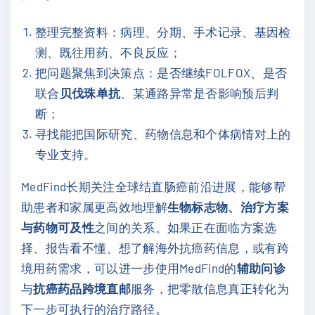
整理完整资料：病理、分期、手术记录、基因检
测、既往用药、不良反应；
把问题聚焦到决策点：是否继续FOLFOX、是否
联合
贝伐珠单抗
、某通路异常是否影响预后判
断；
寻找能把国际研究、药物信息和个体病情对上的
专业支持。
MedFind长期关注全球结直肠癌前沿进展，能够帮
助患者和家属更高效地理解
生物标志物、治疗方案
与药物可及性
之间的关系。如果正在面临方案选
择、报告看不懂、想了解海外抗癌药信息，或有跨
境用药需求，可以进一步使用MedFind的
辅助问诊
与
抗癌药品跨境直邮
服务，把零散信息真正转化为
下一步可执行的治疗路径。