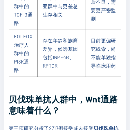
后不良，需
群中的
亚群中与更差总
要更严密监
TGF-β通
生存相关
测
路
FOLFOX
存在年龄和族裔
目前更偏研
治疗人
差异，候选基因
究线索，尚
群中的
包括INPP4B、
不能单独指
PI3K通
RPTOR
导临床用药
路
贝伐珠单抗人群中，Wnt通路
意味着什么？
第三项研究分析了2717例接受或未接受
贝伐珠单抗