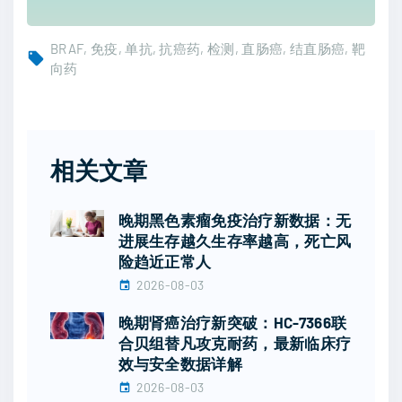
BRAF
免疫
单抗
抗癌药
检测
直肠癌
结直肠癌
靶
向药
相关文章
晚期黑色素瘤免疫治疗新数据：无
进展生存越久生存率越高，死亡风
险趋近正常人
2026-08-03
晚期肾癌治疗新突破：HC-7366联
合贝组替凡攻克耐药，最新临床疗
效与安全数据详解
2026-08-03