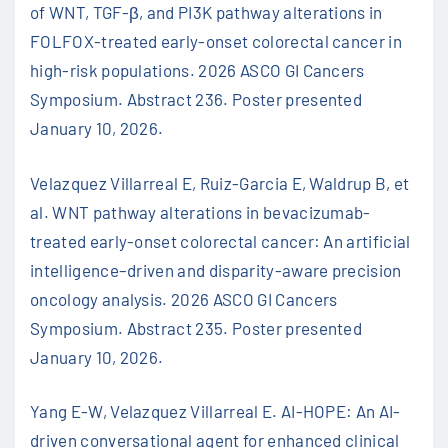
of WNT, TGF-β, and PI3K pathway alterations in
FOLFOX-treated early-onset colorectal cancer in
high-risk populations. 2026 ASCO GI Cancers
Symposium. Abstract 236. Poster presented
January 10, 2026.
Velazquez Villarreal E, Ruiz-Garcia E, Waldrup B, et
al. WNT pathway alterations in bevacizumab-
treated early-onset colorectal cancer: An artificial
intelligence–driven and disparity-aware precision
oncology analysis. 2026 ASCO GI Cancers
Symposium. Abstract 235. Poster presented
January 10, 2026.
Yang E-W, Velazquez Villarreal E. AI-HOPE: An AI-
driven conversational agent for enhanced clinical