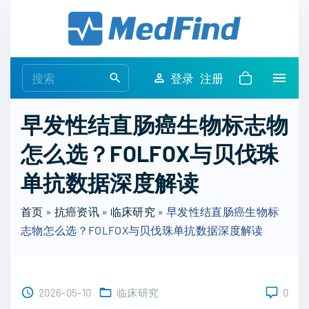
S
k
i
p
S
登录
注册
t
e
o
a
早发性结直肠癌生物标志物
c
r
o
怎么选？FOLFOX与贝伐珠
c
n
h
单抗数据深度解读
t
f
e
o
首页
»
抗癌资讯
»
临床研究
»
早发性结直肠癌生物标
n
r
志物怎么选？FOLFOX与贝伐珠单抗数据深度解读
t
:
2026-05-10
临床研究
0