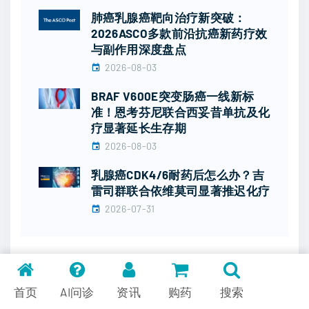
肺癌乳腺癌靶向治疗新突破：
2026ASCO多款前沿抗癌新药疗效
与副作用深度盘点
2026-08-03
BRAF V600E突变肠癌一线新标
准！恩考芬尼联合西妥昔单抗及化
疗显著延长生存期
2026-08-03
乳腺癌CDK4/6耐药后怎么办？吉
雷司群联合依维莫司显著推迟化疗
2026-07-31
首页
AI问诊
资讯
购药
搜索
Previous