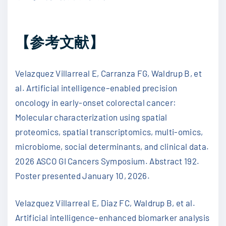
【参考文献】
Velazquez Villarreal E, Carranza FG, Waldrup B, et
al. Artificial intelligence–enabled precision
oncology in early-onset colorectal cancer:
Molecular characterization using spatial
proteomics, spatial transcriptomics, multi-omics,
microbiome, social determinants, and clinical data.
2026 ASCO GI Cancers Symposium. Abstract 192.
Poster presented January 10, 2026.
Velazquez Villarreal E, Diaz FC, Waldrup B, et al.
Artificial intelligence–enhanced biomarker analysis