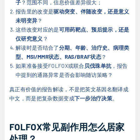
子
？范围不同，信息价值差异很大；
报告里的改变是
驱动突变、伴随改变，还是意义
未明变异
？
这些改变对应的是
可用药靶点、预后提示，还是
仅研究意义
？
解读时是否结合了
分期、年龄、治疗史、病理类
型、MSI/MMR状态、RAS/BRAF状态
？
如果准备接受FOLFOX或联合
贝伐珠单抗
，报告
中提到的通路异常是否会影响随访策略？
真正有价值的报告解读，不是把英文基因名翻译成
中文，而是把复杂数据变成
下一步治疗决策
。
FOLFOX常见副作用怎么居家
处理？