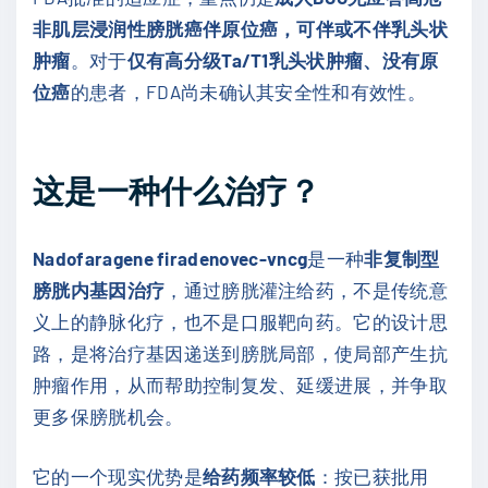
非肌层浸润性膀胱癌伴原位癌，可伴或不伴乳头状
肿瘤
。对于
仅有高分级Ta/T1乳头状肿瘤、没有原
位癌
的患者，FDA尚未确认其安全性和有效性。
这是一种什么治疗？
Nadofaragene firadenovec-vncg
是一种
非复制型
膀胱内基因治疗
，通过膀胱灌注给药，不是传统意
义上的静脉化疗，也不是口服靶向药。它的设计思
路，是将治疗基因递送到膀胱局部，使局部产生抗
肿瘤作用，从而帮助控制复发、延缓进展，并争取
更多保膀胱机会。
它的一个现实优势是
给药频率较低
：按已获批用