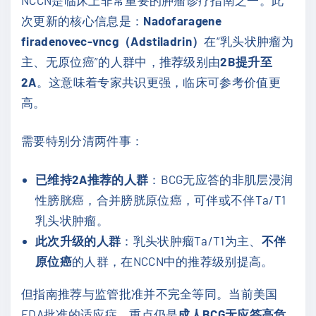
次更新的核心信息是：
Nadofaragene
firadenovec-vncg（Adstiladrin）
在“乳头状肿瘤为
主、无原位癌”的人群中，推荐级别由
2B提升至
2A
。这意味着专家共识更强，临床可参考价值更
高。
需要特别分清两件事：
已维持2A推荐的人群
：BCG无应答的非肌层浸润
性膀胱癌，合并膀胱原位癌，可伴或不伴Ta/T1
乳头状肿瘤。
此次升级的人群
：乳头状肿瘤Ta/T1为主、
不伴
原位癌
的人群，在NCCN中的推荐级别提高。
但指南推荐与监管批准并不完全等同。当前美国
FDA批准的适应症，重点仍是
成人BCG无应答高危