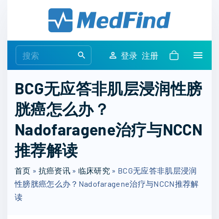
S
k
i
p
S
登录
注册
t
e
o
a
BCG无应答非肌层浸润性膀
c
r
o
胱癌怎么办？
c
n
h
Nadofaragene治疗与NCCN
t
f
e
o
推荐解读
n
r
t
首页
»
抗癌资讯
»
临床研究
:
»
BCG无应答非肌层浸润
性膀胱癌怎么办？Nadofaragene治疗与NCCN推荐解
读