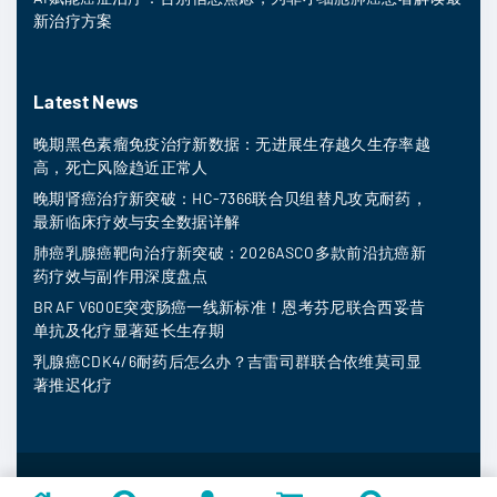
新治疗方案
Latest News
晚期黑色素瘤免疫治疗新数据：无进展生存越久生存率越
高，死亡风险趋近正常人
晚期肾癌治疗新突破：HC-7366联合贝组替凡攻克耐药，
最新临床疗效与安全数据详解
肺癌乳腺癌靶向治疗新突破：2026ASCO多款前沿抗癌新
药疗效与副作用深度盘点
BRAF V600E突变肠癌一线新标准！恩考芬尼联合西妥昔
单抗及化疗显著延长生存期
乳腺癌CDK4/6耐药后怎么办？吉雷司群联合依维莫司显
著推迟化疗
MedFind ©
2026