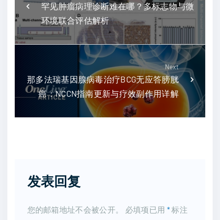
罕见肿瘤病理诊断难在哪？多标志物与微
环境联合评估解析
Next
那多法瑞基因腺病毒治疗BCG无应答膀胱
癌：NCCN指南更新与疗效副作用详解
发表回复
您的邮箱地址不会被公开。
必填项已用
*
标注