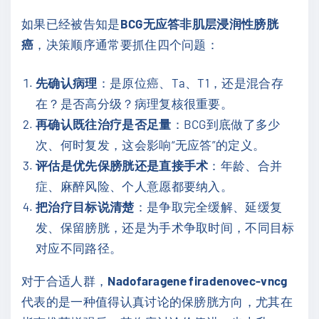
如果已经被告知是
BCG无应答非肌层浸润性膀胱
癌
，决策顺序通常要抓住四个问题：
先确认病理
：是原位癌、Ta、T1，还是混合存
在？是否高分级？病理复核很重要。
再确认既往治疗是否足量
：BCG到底做了多少
次、何时复发，这会影响“无应答”的定义。
评估是优先保膀胱还是直接手术
：年龄、合并
症、麻醉风险、个人意愿都要纳入。
把治疗目标说清楚
：是争取完全缓解、延缓复
发、保留膀胱，还是为手术争取时间，不同目标
对应不同路径。
对于合适人群，
Nadofaragene firadenovec-vncg
代表的是一种值得认真讨论的保膀胱方向，尤其在