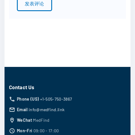
*
Contact Us
Phone (US)
+1-505-750-3867
Email
info@medfind.link
WeChat
MedFind
Mon-Fri
09:00 - 17:00