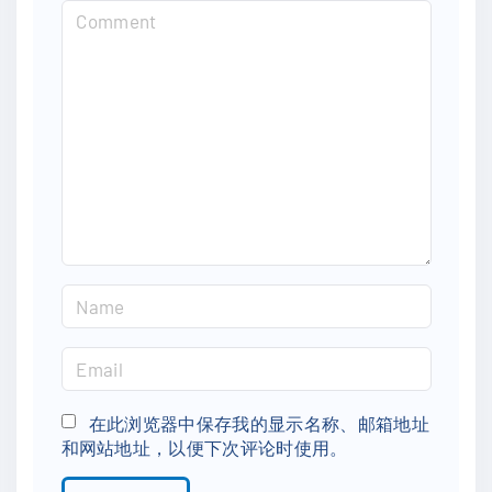
C
o
m
m
e
n
t
N
a
m
E
e
m
*
a
在此浏览器中保存我的显示名称、邮箱地址
和网站地址，以便下次评论时使用。
i
l