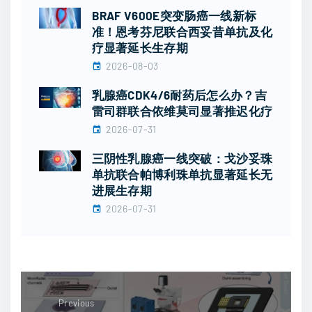
BRAF V600E突变肠癌一线新标
准！恩考芬尼联合西妥昔单抗及化
疗显著延长生存期
2026-08-03
乳腺癌CDK4/6耐药后怎么办？吉
雷司群联合依维莫司显著推迟化疗
2026-07-31
三阴性乳腺癌一线突破：戈沙妥珠
单抗联合帕博利珠单抗显著延长无
进展生存期
2026-07-31
Previous