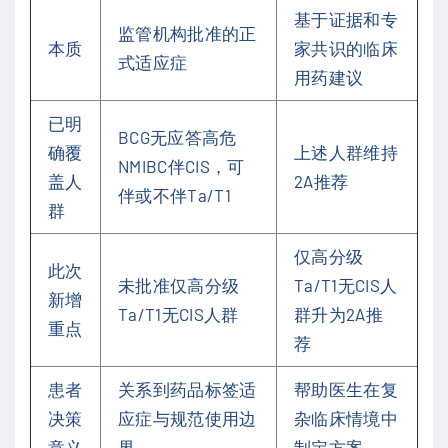
基于证据和专
监管机构批准的正
本质
家共识的临床
式适应症
用药建议
已明
BCG无应答高危
确覆
上述人群维持
NMIBC伴CIS，可
盖人
2A推荐
伴或不伴Ta/T1
群
仅高分级
此次
未批准仅高分级
Ta/T1无CIS人
新增
Ta/T1无CIS人群
群升为2A推
重点
荐
患者
关系到药品标签适
帮助医生在复
决策
应症与规范使用边
杂临床情境中
意义
界
制定方案