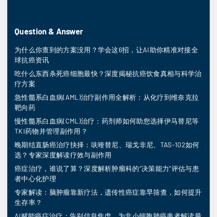
Question & Answer
为什么你查到的方案没用？学会这6招，让AI助你精准对接全
球抗癌资讯
吃什么东西杀死癌细胞最快？深度揭秘抗癌饮食真相与科学治
疗方案
急性髓系白血病(AML)治疗副作用全解析：从化疗到维奈克拉
靶向药
慢性髓系白血病(CML)治疗：药剂师如何助您选择伊马替尼等
TKI药物并管理副作用？
晚期结直肠癌治疗抉择：呋喹替尼、瑞戈非尼、TAS-102如何
选？专家深度解读疗效与副作用
癌症治疗，谁说了算？深度解析肿瘤科的“决策能力”评估与患
者中心化护理
专家解读：脑肿瘤靠新疗法，遗传性癌症靠早筛查，如何提升
生存率？
AI赋能癌症治疗：告别信息焦虑，为非小细胞肺癌患者解读最