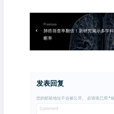
Previous
肺癌筛查率翻倍！新研究揭示多学
断率
发表回复
您的邮箱地址不会被公开。
必填项已用
*
C
o