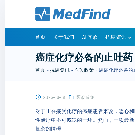
S
k
i
p
t
首页
关于我们
AI 问诊
抗癌资讯
o
c
有问有答
癌症化疗必备的止吐药
o
诊疗指南
n
首页
»
抗癌资讯
»
医改政策
»
癌症化疗必备的
药物信息
t
医改政策
e
知识科普
n
临床研究
2025-10-18
医改政策
t
NCCN指南
对于正在接受化疗的癌症患者来说，恶心和
性治疗中不可或缺的一环。然而，一项最新
复杂的障碍。