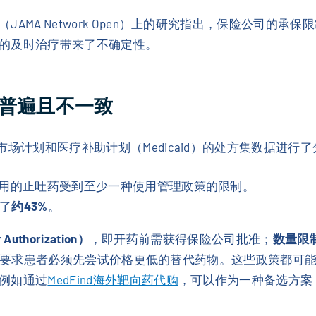
AMA Network Open）上的研究指出，保险公司的
的及时治疗带来了不确定性。
普遍且不一致
场计划和医疗补助计划（Medicaid）的处方集数据进行
用的止吐药受到至少一种使用管理政策的限制。
到了
约43%
。
uthorization）
，即开药前需获得保险公司批准；
数量限制（
要求患者必须先尝试价格更低的替代药物。这些政策都可
例如通过
MedFind海外靶向药代购
，可以作为一种备选方案