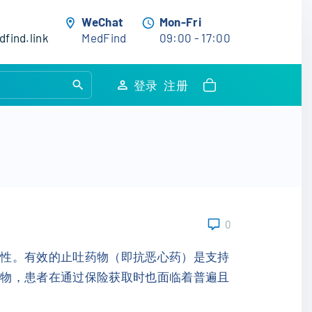
WeChat
Mon-Fri
find.link
MedFind
09:00 - 17:00
S
登录
注册
e
a
r
c
h
f
o
0
r
:
受性。有效的止吐药物（即抗恶心药）是支持
药物，患者在通过保险获取时也面临着普遍且