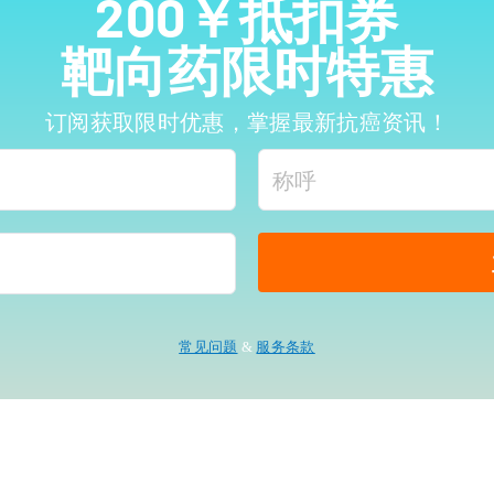
200￥抵扣券
靶向药限时特惠
订阅获取限时优惠，掌握最新抗癌资讯！
常见问题
&
服务条款