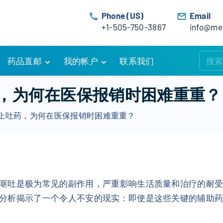
Phone (US)
Email
+1-505-750-3867
info@med
药品直邮
我的帐户
联系我们
购物车
账户详情
，为何在医保报销时困难重重？
订单追踪
我的订单
止吐药，为何在医保报销时困难重重？
优惠活动
常见问题
服务条款
呕吐是极为常见的副作用，严重影响生活质量和治疗的耐
分析揭示了一个令人不安的现实：即使是这些关键的辅助