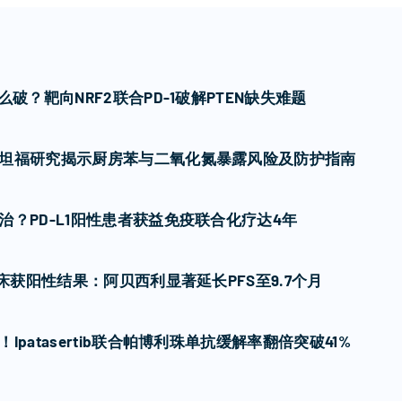
破？靶向NRF2联合PD-1破解PTEN缺失难题
坦福研究揭示厨房苯与二氧化氮暴露风险及防护指南
？PD-L1阳性患者获益免疫联合化疗达4年
临床获阳性结果：阿贝西利显著延长PFS至9.7个月
patasertib联合帕博利珠单抗缓解率翻倍突破41%