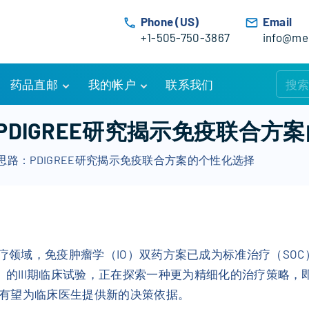
Phone (US)
Email
+1-505-750-3867
info@med
药品直邮
我的帐户
联系我们
购物车
账户详情
DIGREE研究揭示免疫联合方
订单追踪
我的订单
路：PDIGREE研究揭示免疫联合方案的个性化选择
优惠活动
常见问题
服务条款
治疗领域，免疫肿瘤学（IO）双药方案已成为标准治疗（SO
NCT03793166）的III期临床试验，正在探索一种更为精细化
有望为临床医生提供新的决策依据。