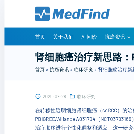
S
k
i
p
t
首页
关于我们
AI 问诊
抗癌资讯
o
c
有问有答
肾细胞癌治疗新思路：P
o
诊疗指南
n
首页
»
抗癌资讯
»
临床研究
»
肾细胞癌治疗新思
药物信息
t
医改政策
e
知识科普
n
临床研究
2025-07-28
临床研究
t
NCCN指南
在转移性透明细胞肾细胞癌（ccRCC）的
PDIGREE/Alliance A031704（
治疗顺序进行个性化调整和适应。这一研究