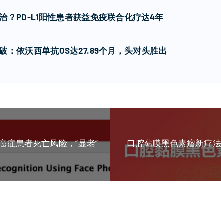
？PD-L1阳性患者获益免疫联合化疗达4年
：依沃西单抗OS达27.89个月，头对头胜出
癌症患者死亡风险，“显老”
口腔黏膜黑色素瘤新疗法