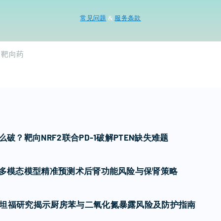
常见问题
&
服务条款
靶向药
破？靶向NRF2联合PD-1破解PTEN缺失难题
I多模态模型精准预测术后肾功能风险与保肾策略
坦福研究揭示厨房苯与二氧化氮暴露风险及防护指南