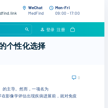
WeChat
Mon-Fri
find.link
MedFind
09:00 - 17:00
S
登录
注册
e
a
案的个性化选择
r
c
h
f
o
0
r
:
C）的主导。然而，一项名为
的治疗策略，即在影像学评估出现疾病进展前，就对免疫