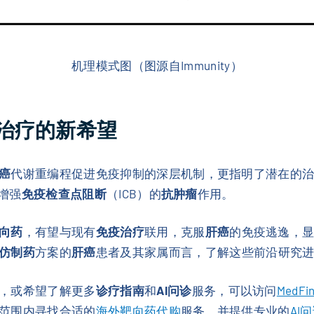
机理模式图（图源自Immunity）
治疗
的新希望
癌
代谢重编程促进免疫抑制的深层机制，更指明了潜在的
增强
免疫检查点阻断
（ICB）的
抗肿瘤
作用。
向药
，有望与现有
免疫治疗
联用，克服
肝癌
的免疫逃逸，
仿制药
方案的
肝癌
患者及其家属而言，了解这些前沿研究
，或希望了解更多
诊疗指南
和
AI问诊
服务，可以访问
MedF
范围内寻找合适的
海外靶向药代购
服务，并提供专业的
AI