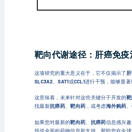
靶向
代谢途径：
肝癌免疫
这项研究的重大意义在于，它不仅揭示了
肝
SLC3A2
、
SAT1
或
CCL1
进行干预，能够显著
这意味着，未来针对这些关键分子开发的
靶
找最新
抗癌药
、
靶向药
，或考虑
海外购药
、
如果您对最新的
靶向药
、
抗癌药
信息感兴趣
提供全面的药物信息和支持，帮助您在全球