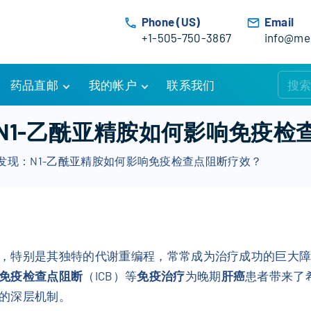
Phone (US)
Email
+1-505-750-3867
info@med
药品直邮
我的帐户
联系我们
购物车
账户详情
N1-乙酰亚精胺如何影响免疫检
订单追踪
我的订单
发现：N1-乙酰亚精胺如何影响免疫检查点阻断疗效？
优惠活动
常见问题
服务条款
，特别是其独特的代谢重编程，常常成为治疗成功的巨大
免疫检查点阻断
（ICB）等
免疫治疗
为晚期
肝癌
患者带来了
的深层机制。