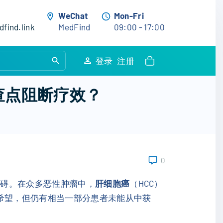
WeChat
Mon-Fri
find.link
MedFind
09:00 - 17:00
S
登录
注册
e
a
查点阻断疗效？
r
c
h
f
o
0
r
:
障碍。在众多恶性肿瘤中，
肝细胞癌
（HCC）
希望，但仍有相当一部分患者未能从中获