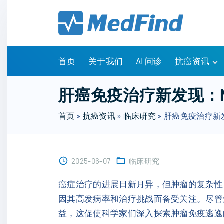
S
k
i
p
t
首页
关于我们
AI 问诊
抗癌资讯
o
c
有问有答
肝癌免疫治疗新发现：
o
诊疗指南
n
首页
»
抗癌资讯
»
临床研究
»
肝癌免疫治疗新
药物信息
t
医改政策
e
知识科普
n
临床研究
2025-06-07
临床研究
t
NCCN指南
癌症治疗的进展日新月异，但肿瘤的复杂性
因其高发病率和治疗挑战而备受关注。尽管
益，这促使科学家们深入探索肿瘤免疫逃逸