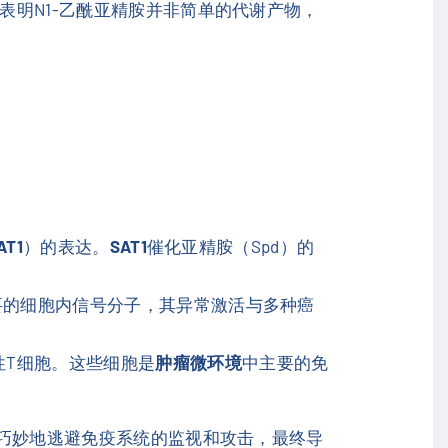
这表明N1-乙酰亚精胺并非简单的代谢产物，
AT1
）的表达。
SAT1
催化亚精胺（Spd）的
。
要的细胞内信号分子，其异常激活与多种癌
性T细胞。这些细胞是
肿瘤微环境
中主要的免
从而巧妙地逃避免疫系统的监视和攻击，最终导