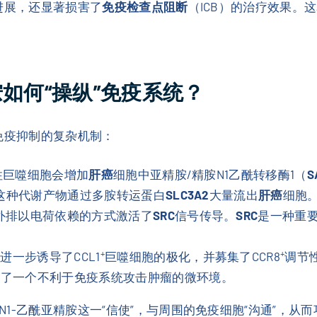
进展，还显著损害了
免疫检查点阻断
（ICB）的治疗效果。
胺如何“操纵”免疫系统？
免疫抑制的复杂机制：
性巨噬细胞会增加
肝癌
细胞中亚精胺/精胺N1乙酰转移酶1（
S
，这种代谢产物通过多胺转运蛋白
SLC3A2
大量流出
肝癌
细胞
的外排以电荷依赖的方式激活了
SRC
信号传导。
SRC
是一种重
+
+
进一步诱导了CCL1
巨噬细胞的极化，并募集了CCR8
调节
造了一个不利于免疫系统攻击肿瘤的微环境。
1-乙酰亚精胺这一“信使”，与周围的免疫细胞“沟通”，