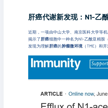
肝癌
代谢新发现：N1-乙
近期，一项由中山大学、南京医科大学等机
揭示了
肝癌
细胞中一种名为N1-乙酰亚精胺
发现为理解
肝癌
的
肿瘤微环境
（TME）和