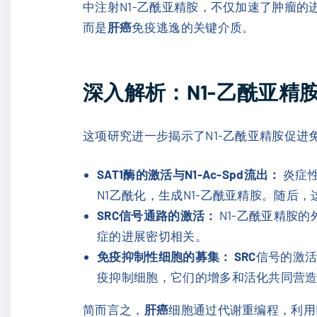
中注射N1-乙酰亚精胺，不仅加速了肿瘤的
而是
肝癌
免疫逃逸的关键介质。
深入解析：N1-乙酰亚精
这项研究进一步揭示了N1-乙酰亚精胺促进
SAT1酶的激活与N1-Ac-Spd流出：
炎症
N1乙酰化，生成N1-乙酰亚精胺。随后
SRC信号通路的激活：
N1-乙酰亚精胺
症的进展密切相关。
免疫抑制性细胞的募集：
SRC
信号的激活
疫抑制细胞，它们的增多和活化共同营
简而言之，
肝癌
细胞通过代谢重编程，利用N