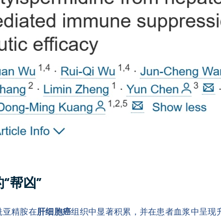
“帮凶”
酰亚精胺在
肝细胞癌
组织中显著积累，并在患者血浆中呈现