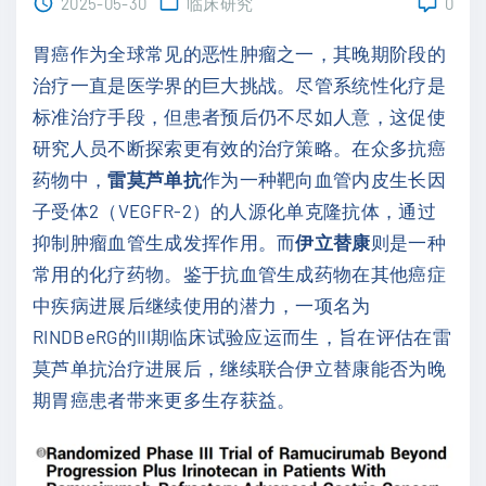
2025-05-30
临床研究
0
胃癌作为全球常见的恶性肿瘤之一，其晚期阶段的
治疗一直是医学界的巨大挑战。尽管系统性化疗是
标准治疗手段，但患者预后仍不尽如人意，这促使
研究人员不断探索更有效的治疗策略。在众多抗癌
药物中，
雷莫芦单抗
作为一种靶向血管内皮生长因
子受体2（VEGFR-2）的人源化单克隆抗体，通过
抑制肿瘤血管生成发挥作用。而
伊立替康
则是一种
常用的化疗药物。鉴于抗血管生成药物在其他癌症
中疾病进展后继续使用的潜力，一项名为
RINDBeRG的III期临床试验应运而生，旨在评估在雷
莫芦单抗治疗进展后，继续联合伊立替康能否为晚
期胃癌患者带来更多生存获益。