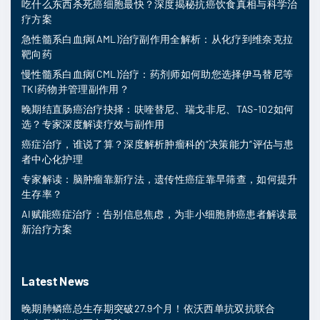
吃什么东西杀死癌细胞最快？深度揭秘抗癌饮食真相与科学治
疗方案
急性髓系白血病(AML)治疗副作用全解析：从化疗到维奈克拉
靶向药
慢性髓系白血病(CML)治疗：药剂师如何助您选择伊马替尼等
TKI药物并管理副作用？
晚期结直肠癌治疗抉择：呋喹替尼、瑞戈非尼、TAS-102如何
选？专家深度解读疗效与副作用
癌症治疗，谁说了算？深度解析肿瘤科的“决策能力”评估与患
者中心化护理
专家解读：脑肿瘤靠新疗法，遗传性癌症靠早筛查，如何提升
生存率？
AI赋能癌症治疗：告别信息焦虑，为非小细胞肺癌患者解读最
新治疗方案
Latest News
晚期肺鳞癌总生存期突破27.9个月！依沃西单抗双抗联合