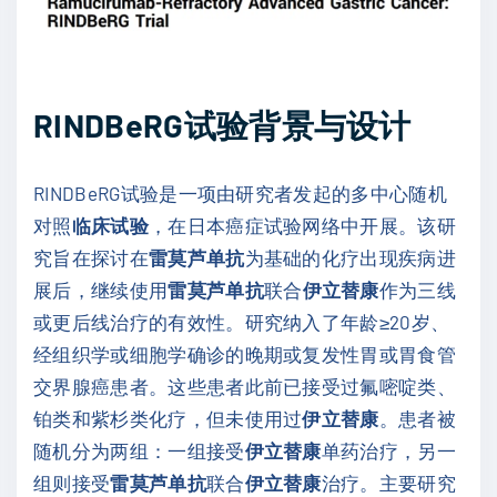
RINDBeRG试验背景与设计
RINDBeRG试验是一项由研究者发起的多中心随机
对照
临床试验
，在日本癌症试验网络中开展。该研
究旨在探讨在
雷莫芦单抗
为基础的化疗出现疾病进
展后，继续使用
雷莫芦单抗
联合
伊立替康
作为三线
或更后线治疗的有效性。研究纳入了年龄≥20岁、
经组织学或细胞学确诊的晚期或复发性胃或胃食管
交界腺癌患者。这些患者此前已接受过氟嘧啶类、
铂类和紫杉类化疗，但未使用过
伊立替康
。患者被
随机分为两组：一组接受
伊立替康
单药治疗，另一
组则接受
雷莫芦单抗
联合
伊立替康
治疗。主要研究