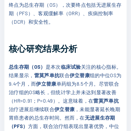
终点为总生存期（OS），次要终点包括无进展生存
期（PFS）、客观缓解率（ORR）、疾病控制率
（DCR）和安全性。
核心研究结果分析
总生存期（OS）
是本次
临床试验
关注的核心指标。
结果显示，
雷莫芦单抗
联合
伊立替康
组的中位OS为
9.4个月，而
伊立替康
单药组为8.5个月。尽管联合
治疗组的OS略长，但统计学上并未达到显著改善
（HR=0.91；P=0.49）。这意味着，在
雷莫芦单抗
治疗进展后继续联合
伊立替康
，未能显著延长晚期
胃癌患者的总生存时间。然而，在
无进展生存期
（PFS）
方面，联合治疗组表现出显著优势，中位