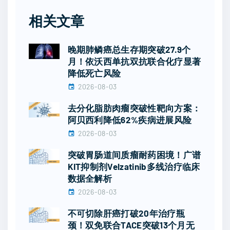
相关文章
晚期肺鳞癌总生存期突破27.9个
月！依沃西单抗双抗联合化疗显著
降低死亡风险
2026-08-03
去分化脂肪肉瘤突破性靶向方案：
阿贝西利降低62%疾病进展风险
2026-08-03
突破胃肠道间质瘤耐药困境！广谱
KIT抑制剂Velzatinib多线治疗临床
数据全解析
2026-08-03
不可切除肝癌打破20年治疗瓶
颈！双免联合TACE突破13个月无