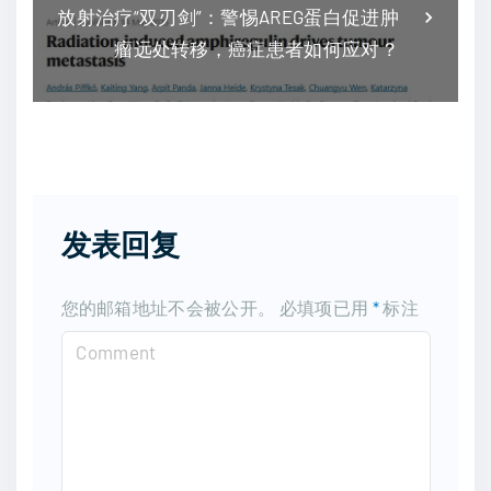
放射治疗“双刃剑”：警惕AREG蛋白促进肿
瘤远处转移，癌症患者如何应对？
发表回复
您的邮箱地址不会被公开。
必填项已用
*
标注
C
o
m
m
e