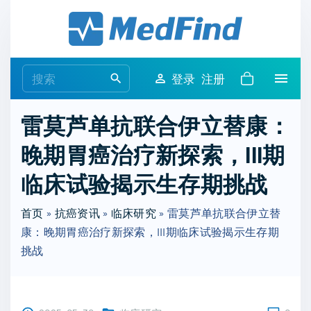
S
k
i
p
S
登录
注册
t
e
o
a
雷莫芦单抗联合伊立替康：
c
r
o
晚期胃癌治疗新探索，III期
c
n
h
临床试验揭示生存期挑战
t
f
e
o
首页
»
抗癌资讯
»
临床研究
»
雷莫芦单抗联合伊立替
n
r
康：晚期胃癌治疗新探索，III期临床试验揭示生存期
t
:
挑战