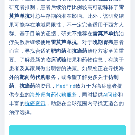
研究者推测，患者后续治疗比例较高可能稀释了
雷
莫芦单抗
对总生存期的潜在影响。此外，该研究结
果可能存在地域局限性，不一定完全适用于西方人
群。基于目前的证据，研究不推荐在
雷莫芦单抗
治
疗失败后继续使用
雷莫芦单抗
。对于
晚期胃癌
患者
而言，寻找合适的
靶向药
和
抗癌药
治疗方案至关重
要。了解最新的
临床试验
结果和药物信息，有助于
患者及其家属做出明智的决策。如果您正在寻找海
外的
靶向药代购
服务，或希望了解更多关于
仿制
药
、
抗癌药
的资讯，
MedFind
致力于为癌症患者提
供专业的
海外靶向药代购服务
，同时提供
AI问诊
和
丰富的
抗癌资讯
，助您在全球范围内寻找更适合的
治疗选择。