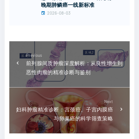
晚期肺鳞癌一线新标准
2026-08-03
Previous
前列腺间质肿瘤深度解析：从良性增生到
恶性肉瘤的精准诊断与鉴别
Next
妇科肿瘤精准诊断：宫颈癌、子宫内膜癌
与卵巢癌的科学筛查策略