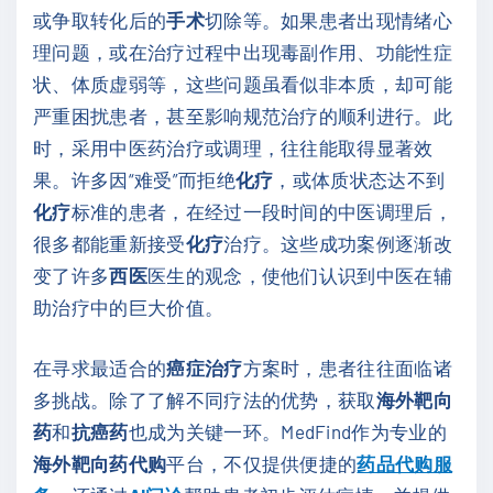
或争取转化后的
手术
切除等。如果患者出现情绪心
理问题，或在治疗过程中出现毒副作用、功能性症
状、体质虚弱等，这些问题虽看似非本质，却可能
严重困扰患者，甚至影响规范治疗的顺利进行。此
时，采用中医药治疗或调理，往往能取得显著效
果。许多因“难受”而拒绝
化疗
，或体质状态达不到
化疗
标准的患者，在经过一段时间的中医调理后，
很多都能重新接受
化疗
治疗。这些成功案例逐渐改
变了许多
西医
医生的观念，使他们认识到中医在辅
助治疗中的巨大价值。
在寻求最适合的
癌症治疗
方案时，患者往往面临诸
多挑战。除了了解不同疗法的优势，获取
海外靶向
药
和
抗癌药
也成为关键一环。MedFind作为专业的
海外靶向药代购
平台，不仅提供便捷的
药品代购服