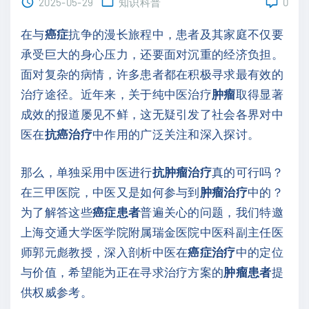
2025-05-29
知识科普
0
在与
癌症
抗争的漫长旅程中，患者及其家庭不仅要
承受巨大的身心压力，还要面对沉重的经济负担。
面对复杂的病情，许多患者都在积极寻求最有效的
治疗途径。近年来，关于纯中医治疗
肿瘤
取得显著
成效的报道屡见不鲜，这无疑引发了社会各界对中
医在
抗癌治疗
中作用的广泛关注和深入探讨。
那么，单独采用中医进行
抗肿瘤治疗
真的可行吗？
在三甲医院，中医又是如何参与到
肿瘤治疗
中的？
为了解答这些
癌症患者
普遍关心的问题，我们特邀
上海交通大学医学院附属瑞金医院中医科副主任医
师郭元彪教授，深入剖析中医在
癌症治疗
中的定位
与价值，希望能为正在寻求治疗方案的
肿瘤患者
提
供权威参考。