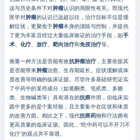
这与历史条件下对
肿瘤
认识的局限性有关。而现代
医学对
肿瘤
的认识已远超以往，治疗目标不仅是缓
解症状，更聚焦于
肿瘤
本身的清除与控制，并提供
了更为丰富且经过大量临床验证的治疗手段，如
手
术
、
化疗
、
放疗
、
靶向治疗
和
免疫治疗
等。
衡量一种方法是否能有效
抗肿瘤治疗
，主要依据其
是否能带来
肿瘤
治愈、生存期延长、症状缓解或体
质改善等明确的临床证据。尽管许多基础研究证实
了中药中的某些成分（如黄酮类、皂甙类、多糖
类、生物碱类等）具有潜在的
抗癌
作用，但临床实
践中更多的是个案经验，且主要集中在症状和体质
的改善方面。相比之下，现代
抗癌药
物和疗法拥有
更高质量的临床证据。因此，“吃中药可以不开刀不
化疗”的观点并不靠谱。