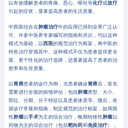
以有效缓解患者的疼痛、恶心、呕吐等
化疗
或
放疗
引起的症状，显著提高患者的生活质量。
中西医结合在
肿瘤治疗
中的应用已得到业界广泛认
可。许多中医界专家编写的指南和共识，均以这种
模式为基础，以
西医
的规范治疗为框架，将中医的
特色治疗穿插其中。这种模式不仅为患者提供更全
面、更个性化的治疗选择，还显著提高了患者的治
愈率和生存质量。
以
胃癌
患者的诊疗为例，当患者确诊
胃癌
后，首先
需要进行全面的病情评估，包括
肿瘤
类型、大小、
部位、分期、分子特征以及患者体质等。随后，依
据诊疗常规和指南，制定规范的治疗框架，如局限
性
肿瘤
以
手术
为主的综合治疗，晚期转移性
肿瘤
以
药物为主的综合治疗（包括
靶向药
和
免疫治疗
），