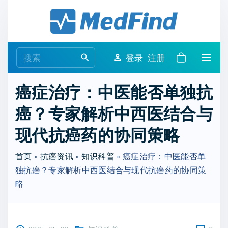
S
k
i
p
S
登录
注册
t
e
o
a
癌症治疗：中医能否单独抗
c
r
o
癌？专家解析中西医结合与
c
n
h
现代抗癌药的协同策略
t
f
e
o
首页
»
抗癌资讯
»
知识科普
»
癌症治疗：中医能否单
n
r
独抗癌？专家解析中西医结合与现代抗癌药的协同策
t
:
略