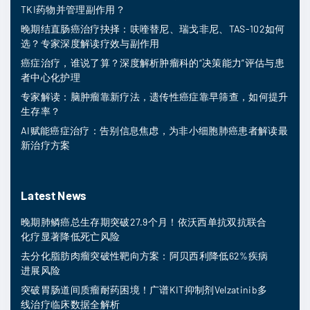
TKI药物并管理副作用？
晚期结直肠癌治疗抉择：呋喹替尼、瑞戈非尼、TAS-102如何
选？专家深度解读疗效与副作用
癌症治疗，谁说了算？深度解析肿瘤科的“决策能力”评估与患
者中心化护理
专家解读：脑肿瘤靠新疗法，遗传性癌症靠早筛查，如何提升
生存率？
AI赋能癌症治疗：告别信息焦虑，为非小细胞肺癌患者解读最
新治疗方案
Latest News
晚期肺鳞癌总生存期突破27.9个月！依沃西单抗双抗联合
化疗显著降低死亡风险
去分化脂肪肉瘤突破性靶向方案：阿贝西利降低62%疾病
进展风险
突破胃肠道间质瘤耐药困境！广谱KIT抑制剂Velzatinib多
线治疗临床数据全解析