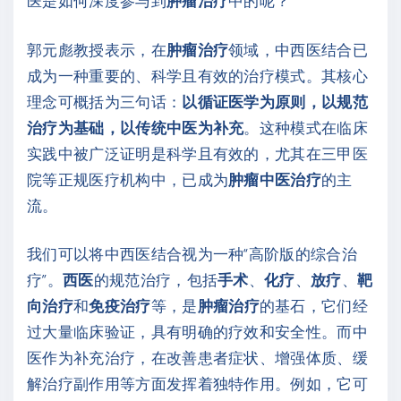
医是如何深度参与到
肿瘤治疗
中的呢？
郭元彪教授表示，在
肿瘤治疗
领域，中西医结合已
成为一种重要的、科学且有效的治疗模式。其核心
理念可概括为三句话：
以循证医学为原则，以规范
治疗为基础，以传统中医为补充
。这种模式在临床
实践中被广泛证明是科学且有效的，尤其在三甲医
院等正规医疗机构中，已成为
肿瘤中医治疗
的主
流。
我们可以将中西医结合视为一种“高阶版的综合治
疗”。
西医
的规范治疗，包括
手术
、
化疗
、
放疗
、
靶
向治疗
和
免疫治疗
等，是
肿瘤治疗
的基石，它们经
过大量临床验证，具有明确的疗效和安全性。而中
医作为补充治疗，在改善患者症状、增强体质、缓
解治疗副作用等方面发挥着独特作用。例如，它可