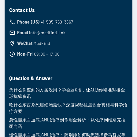
Contact Us
Phone (US)
+1-505-750-3867
Email
info@medfind.link
WeChat
MedFind
Mon-Fri
09:00 - 17:00
Question & Answer
为什么你查到的方案没用？学会这6招，让AI助你精准对接全
球抗癌资讯
吃什么东西杀死癌细胞最快？深度揭秘抗癌饮食真相与科学治
疗方案
急性髓系白血病(AML)治疗副作用全解析：从化疗到维奈克拉
靶向药
慢性髓系白血病(CML)治疗：药剂师如何助您选择伊马替尼等