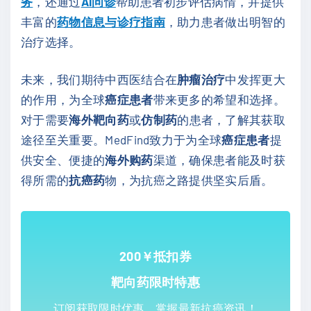
务
，还通过
AI问诊
帮助患者初步评估病情，并提供
丰富的
药物信息与诊疗指南
，助力患者做出明智的
治疗选择。
未来，我们期待中西医结合在
肿瘤治疗
中发挥更大
的作用，为全球
癌症患者
带来更多的希望和选择。
对于需要
海外靶向药
或
仿制药
的患者，了解其获取
途径至关重要。MedFind致力于为全球
癌症患者
提
供安全、便捷的
海外购药
渠道，确保患者能及时获
得所需的
抗癌药
物，为抗癌之路提供坚实后盾。
200￥抵扣券
靶向药限时特惠
订阅获取限时优惠，掌握最新抗癌资讯！