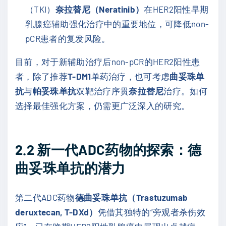
（TKI）
奈拉替尼（Neratinib）
在HER2阳性早期
乳腺癌辅助强化治疗中的重要地位，可降低non-
pCR患者的复发风险。
目前，对于新辅助治疗后non-pCR的HER2阳性患
者，除了推荐
T-DM1
单药治疗，也可考虑
曲妥珠单
抗
与
帕妥珠单抗
双靶治疗序贯
奈拉替尼
治疗。如何
选择最佳强化方案，仍需更广泛深入的研究。
2.2
新一代
ADC
药物的探索：德
曲妥珠单抗的潜力
第二代ADC药物
德曲妥珠单抗（Trastuzumab
deruxtecan, T-DXd）
凭借其独特的“旁观者杀伤效