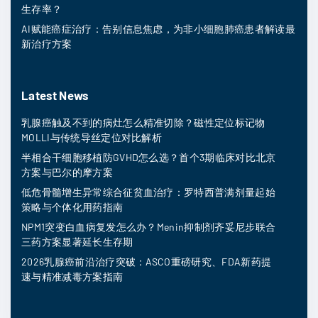
生存率？
AI赋能癌症治疗：告别信息焦虑，为非小细胞肺癌患者解读最
新治疗方案
Latest News
乳腺癌触及不到的病灶怎么精准切除？磁性定位标记物
MOLLI与传统导丝定位对比解析
半相合干细胞移植防GVHD怎么选？首个3期临床对比北京
方案与巴尔的摩方案
低危骨髓增生异常综合征贫血治疗：罗特西普满剂量起始
策略与个体化用药指南
NPM1突变白血病复发怎么办？Menin抑制剂齐妥尼步联合
三药方案显著延长生存期
2026乳腺癌前沿治疗突破：ASCO重磅研究、FDA新药提
速与精准减毒方案指南