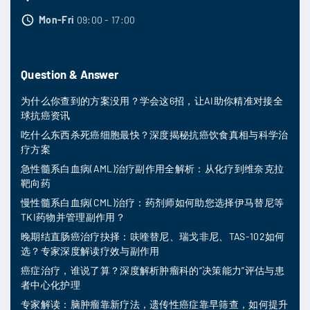
Mon-Fri
09:00 - 17:00
Question & Answer
为什么你查到的方案没用？学会这6招，让AI助你精准对接全
球抗癌资讯
吃什么东西杀死癌细胞最快？深度揭秘抗癌饮食真相与科学治
疗方案
急性髓系白血病(AML)治疗副作用全解析：从化疗到维奈克拉
靶向药
慢性髓系白血病(CML)治疗：药剂师如何助您选择伊马替尼等
TKI药物并管理副作用？
晚期结直肠癌治疗抉择：呋喹替尼、瑞戈非尼、TAS-102如何
选？专家深度解读疗效与副作用
癌症治疗，谁说了算？深度解析肿瘤科的“决策能力”评估与患
者中心化护理
专家解读：脑肿瘤靠新疗法，遗传性癌症靠早筛查，如何提升