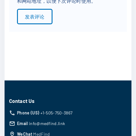
和网站地址，以便下次评论时使用。
i
l
*
Contact Us
Phone (US)
+1-505-750-3867
Email
info@medfind.link
WeChat
MedFind