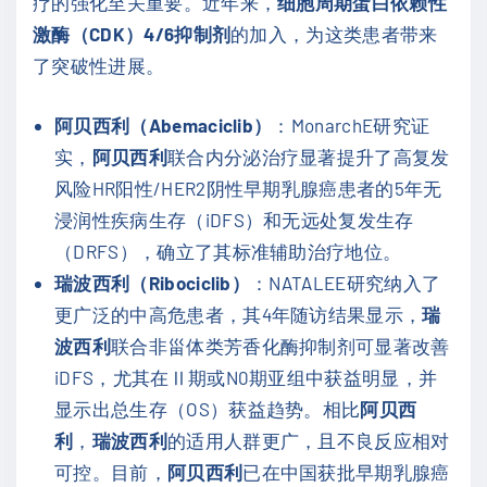
疗的强化至关重要。近年来，
细胞周期蛋白依赖性
激酶（CDK）4/6抑制剂
的加入，为这类患者带来
了突破性进展。
阿贝西利（Abemaciclib）
：MonarchE研究证
实，
阿贝西利
联合内分泌治疗显著提升了高复发
风险HR阳性/HER2阴性早期乳腺癌患者的5年无
浸润性疾病生存（iDFS）和无远处复发生存
（DRFS），确立了其标准辅助治疗地位。
瑞波西利（Ribociclib）
：NATALEE研究纳入了
更广泛的中高危患者，其4年随访结果显示，
瑞
波西利
联合非甾体类芳香化酶抑制剂可显著改善
iDFS，尤其在Ⅱ期或N0期亚组中获益明显，并
显示出总生存（OS）获益趋势。相比
阿贝西
利
，
瑞波西利
的适用人群更广，且不良反应相对
可控。目前，
阿贝西利
已在中国获批早期乳腺癌