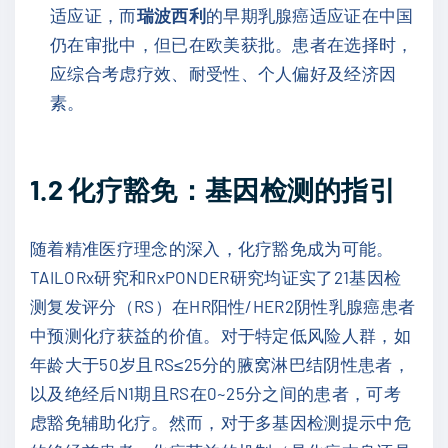
适应证，而
瑞波西利
的早期乳腺癌适应证在中国
仍在审批中，但已在欧美获批。患者在选择时，
应综合考虑疗效、耐受性、个人偏好及经济因
素。
1.2
化疗豁免：基因检测的指引
随着精准医疗理念的深入，化疗豁免成为可能。
TAILORx研究和RxPONDER研究均证实了21基因检
测复发评分（RS）在HR阳性/HER2阴性乳腺癌患者
中预测化疗获益的价值。对于特定低风险人群，如
年龄大于50岁且RS≤25分的腋窝淋巴结阴性患者，
以及绝经后N1期且RS在0~25分之间的患者，可考
虑豁免辅助化疗。然而，对于多基因检测提示中危