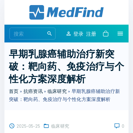
S
k
i
p
S
登录
注册
t
e
o
a
早期乳腺癌辅助治疗新突
c
r
o
破：靶向药、免疫治疗与个
c
n
h
性化方案深度解析
t
f
e
o
首页
»
抗癌资讯
»
临床研究
»
早期乳腺癌辅助治疗新
n
r
突破：靶向药、免疫治疗与个性化方案深度解析
t
:
2025-05-25
临床研究
0