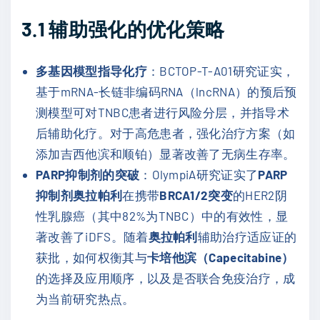
3.1
辅助强化的优化策略
多基因模型指导化疗
：BCTOP-T-A01研究证实，
基于mRNA-长链非编码RNA（lncRNA）的预后预
测模型可对TNBC患者进行风险分层，并指导术
后辅助化疗。对于高危患者，强化治疗方案（如
添加吉西他滨和顺铂）显著改善了无病生存率。
PARP抑制剂的突破
：OlympiA研究证实了
PARP
抑制剂奥拉帕利
在携带
BRCA1/2突变
的HER2阴
性乳腺癌（其中82%为TNBC）中的有效性，显
著改善了iDFS。随着
奥拉帕利
辅助治疗适应证的
获批，如何权衡其与
卡培他滨（Capecitabine）
的选择及应用顺序，以及是否联合免疫治疗，成
为当前研究热点。