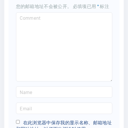
您的邮箱地址不会被公开。
必填项已用
*
标注
C
o
m
m
e
n
t
N
a
m
E
e
m
*
a
在此浏览器中保存我的显示名称、邮箱地址