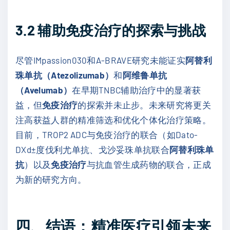
3.2
辅助免疫治疗的探索与挑战
尽管IMpassion030和A-BRAVE研究未能证实
阿替利
珠单抗（Atezolizumab）
和
阿维鲁单抗
（Avelumab）
在早期TNBC辅助治疗中的显著获
益，但
免疫治疗
的探索并未止步。未来研究将更关
注高获益人群的精准筛选和优化个体化治疗策略。
目前，TROP2 ADC与免疫治疗的联合（如Dato-
DXd±度伐利尤单抗、戈沙妥珠单抗联合
阿替利珠单
抗
）以及
免疫治疗
与抗血管生成药物的联合，正成
为新的研究方向。
四、结语：精准医疗引领未来