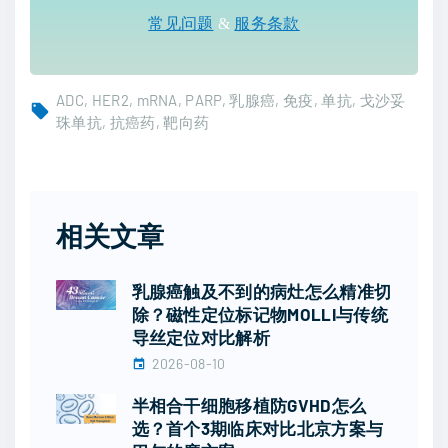
常见问题
&
服务条款
ADC
HER2
mRNA
PARP
乳腺癌
免疫
单抗
戈沙妥
珠单抗
抗癌药
靶向药
相关文章
乳腺癌触及不到的病灶怎么精准切
除？磁性定位标记物MOLLI与传统
导丝定位对比解析
2026-08-10
半相合干细胞移植防GVHD怎么
选？首个3期临床对比北京方案与