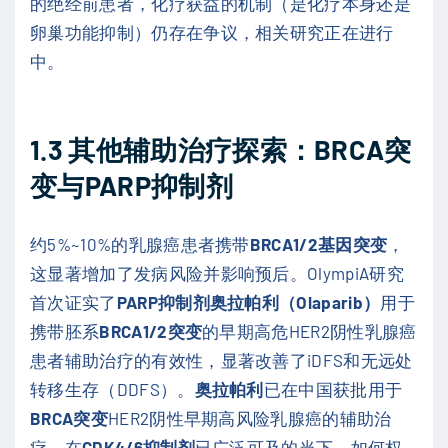
的绝经前患者，化疗获益的机制（是化疗本身还是
卵巢功能抑制）仍存在争议，相关研究正在进行
中。
1.3
其他辅助治疗探索：
BRCA
突
变与
PARP
抑制剂
约5%~10%的乳腺癌患者携带
BRCA1/2基因突变
，
这显著增加了发病风险并影响预后。OlympiA研究
首次证实了
PARP抑制剂奥拉帕利（Olaparib）
用于
携带胚系
BRCA1/2突变
的早期高危HER2阴性乳腺癌
患者辅助治疗的有效性，显著改善了iDFS和无远处
转移生存（DDFS）。
奥拉帕利
已在中国获批用于
BRCA突变
HER2阴性早期高风险乳腺癌的辅助治
疗。在
CDK4/6抑制剂
已广泛可及的当下，如何权