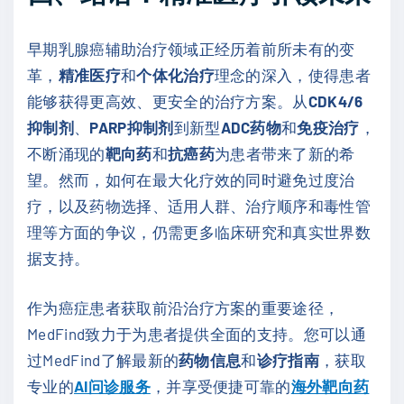
早期乳腺癌辅助治疗领域正经历着前所未有的变
革，
精准医疗
和
个体化治疗
理念的深入，使得患者
能够获得更高效、更安全的治疗方案。从
CDK4/6
抑制剂
、
PARP抑制剂
到新型
ADC药物
和
免疫治疗
，
不断涌现的
靶向药
和
抗癌药
为患者带来了新的希
望。然而，如何在最大化疗效的同时避免过度治
疗，以及药物选择、适用人群、治疗顺序和毒性管
理等方面的争议，仍需更多临床研究和真实世界数
据支持。
作为癌症患者获取前沿治疗方案的重要途径，
MedFind致力于为患者提供全面的支持。您可以通
过MedFind了解最新的
药物信息
和
诊疗指南
，获取
专业的
AI问诊服务
，并享受便捷可靠的
海外靶向药