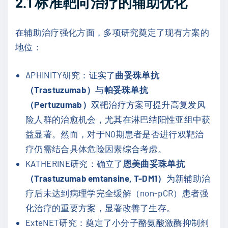
2.1
标准靶向治疗的辅助优化
在辅助治疗强化方面，多项研究奠定了现有方案的
地位：
APHINITY研究：证实了
曲妥珠单抗
（Trastuzumab）
与
帕妥珠单抗
（Pertuzumab）
双靶治疗方案可提升高复发风
险人群的治愈机会，尤其在淋巴结阳性亚组中获
益显著。然而，对于N0期患者是否进行双靶治
疗仍需结合具体危险因素综合考虑。
KATHERINE研究：确立了
恩美曲妥珠单抗
（Trastuzumab emtansine, T-DM1）
为新辅助治
疗后未达到病理学完全缓解（non-pCR）患者强
化治疗的重要方案，显著改善了生存。
ExteNET研究：奠定了小分子酪氨酸激酶抑制剂