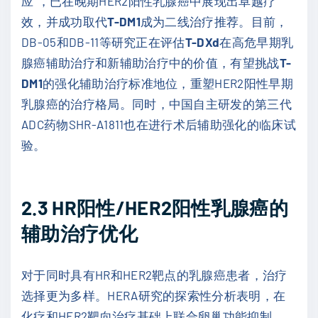
应”，已在晚期HER2阳性乳腺癌中展现出卓越疗
效，并成功取代
T-DM1
成为二线治疗推荐。目前，
DB-05和DB-11等研究正在评估
T-DXd
在高危早期乳
腺癌辅助治疗和新辅助治疗中的价值，有望挑战
T-
DM1
的强化辅助治疗标准地位，重塑HER2阳性早期
乳腺癌的治疗格局。同时，中国自主研发的第三代
ADC药物SHR-A1811也在进行术后辅助强化的临床试
验。
2.3 HR
阳性
/HER2
阳性乳腺癌的
辅助治疗优化
对于同时具有HR和HER2靶点的乳腺癌患者，治疗
选择更为多样。HERA研究的探索性分析表明，在
化疗和HER2靶向治疗基础上联合卵巢功能抑制