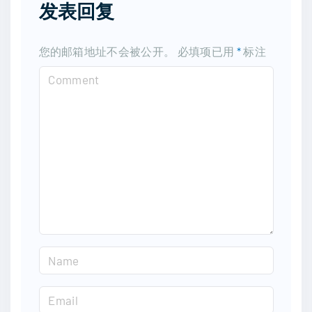
发表回复
您的邮箱地址不会被公开。
必填项已用
*
标注
C
o
m
m
e
n
t
N
a
m
E
e