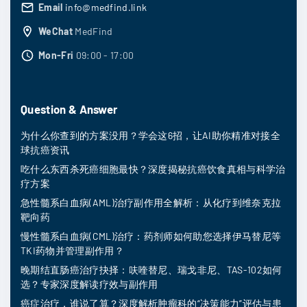
Email
info@medfind.link
WeChat
MedFind
Mon-Fri
09:00 - 17:00
Question & Answer
为什么你查到的方案没用？学会这6招，让AI助你精准对接全
球抗癌资讯
吃什么东西杀死癌细胞最快？深度揭秘抗癌饮食真相与科学治
疗方案
急性髓系白血病(AML)治疗副作用全解析：从化疗到维奈克拉
靶向药
慢性髓系白血病(CML)治疗：药剂师如何助您选择伊马替尼等
TKI药物并管理副作用？
晚期结直肠癌治疗抉择：呋喹替尼、瑞戈非尼、TAS-102如何
选？专家深度解读疗效与副作用
癌症治疗，谁说了算？深度解析肿瘤科的“决策能力”评估与患