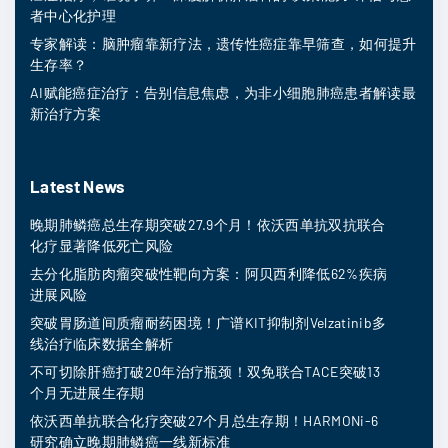
者中心化护理
专家解读：脑肿瘤靠新疗法，遗传性癌症靠早筛查，如何提升
生存率？
AI赋能癌症治疗：告别信息焦虑，为非小细胞肺癌患者解读最
新治疗方案
Latest News
晚期肺鳞癌总生存期突破27.9个月！依沃西单抗双抗联合
化疗显著降低死亡风险
去分化脂肪肉瘤突破性靶向方案：阿贝西利降低62%疾病
进展风险
突破胃肠道间质瘤耐药困境！广谱KIT抑制剂Velzatinib多
线治疗临床数据全解析
不可切除肝癌打破20年治疗瓶颈！双免联合TACE突破13
个月无进展生存期
依沃西单抗联合化疗突破27个月总生存期！HARMONi-6
研究确立晚期肺鳞癌一线新标准