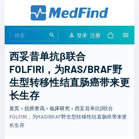
S
k
i
p
S
登录
注册
t
e
o
a
西妥昔单抗β联合
c
r
o
FOLFIRI，为RAS/BRAF野
c
n
h
生型转移性结直肠癌带来更
t
f
e
o
长生存
n
r
t
首页
»
抗癌资讯
»
临床研究
:
»
西妥昔单抗β联合
FOLFIRI，为RAS/BRAF野生型转移性结直肠癌带来更
长生存