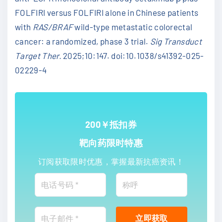
FOLFIRI versus FOLFIRI alone in Chinese patients
with
RAS/BRAF
wild-type metastatic colorectal
cancer: a randomized, phase 3 trial.
Sig Transduct
Target Ther.
2025;10:147. doi:10.1038/s41392-025-
02229-4
200￥抵扣券
靶向药限时特惠
订阅获取限时优惠，掌握最新抗癌资讯！