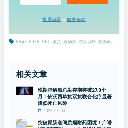
常见问题
&
服务条款
BRAF
EGFR
MET
单抗
直肠癌
结直肠癌
靶向药
相关文章
晚期肺鳞癌总生存期突破27.9个
月！依沃西单抗双抗联合化疗显著
降低死亡风险
2026-08-03
突破胃肠道间质瘤耐药困境！广谱