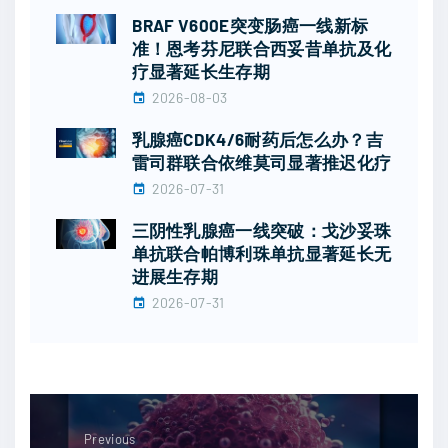
BRAF V600E突变肠癌一线新标
准！恩考芬尼联合西妥昔单抗及化
疗显著延长生存期
2026-08-03
乳腺癌CDK4/6耐药后怎么办？吉
雷司群联合依维莫司显著推迟化疗
2026-07-31
三阴性乳腺癌一线突破：戈沙妥珠
单抗联合帕博利珠单抗显著延长无
进展生存期
2026-07-31
Previous