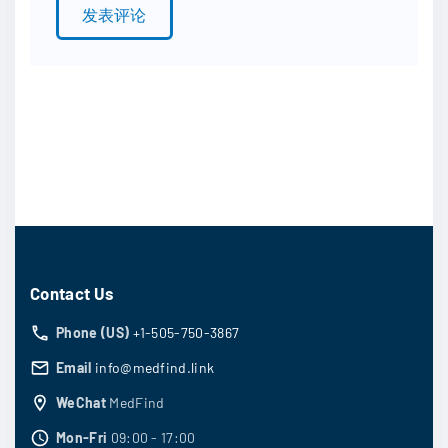
*
Contact Us
Phone (US)
+1-505-750-3867
Email
info@medfind.link
WeChat
MedFind
Mon-Fri
09:00 - 17:00