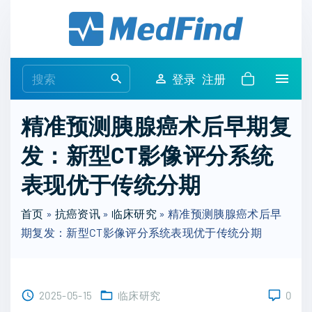
S
k
i
p
S
登录
注册
t
e
o
a
精准预测胰腺癌术后早期复
c
r
o
发：新型CT影像评分系统
c
n
h
表现优于传统分期
t
f
e
o
首页
»
抗癌资讯
»
临床研究
»
精准预测胰腺癌术后早
n
r
期复发：新型CT影像评分系统表现优于传统分期
t
:
2025-05-15
临床研究
0