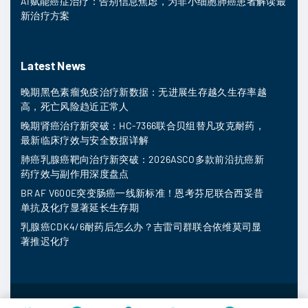
AI赋能癌症治疗：告别信息焦虑，为非小细胞肺癌患者解读最
新治疗方案
Latest News
晚期黑色素瘤免疫治疗新数据：无进展生存越久生存率越
高，死亡风险趋近正常人
晚期肾癌治疗新突破：HC-7366联合贝组替凡攻克耐药，
最新临床疗效与安全数据详解
肺癌乳腺癌靶向治疗新突破：2026ASCO多款前沿抗癌新
药疗效与副作用深度盘点
BRAF V600E突变肠癌一线新标准！恩考芬尼联合西妥昔
单抗及化疗显著延长生存期
乳腺癌CDK4/6耐药后怎么办？吉雷司群联合依维莫司显
著推迟化疗