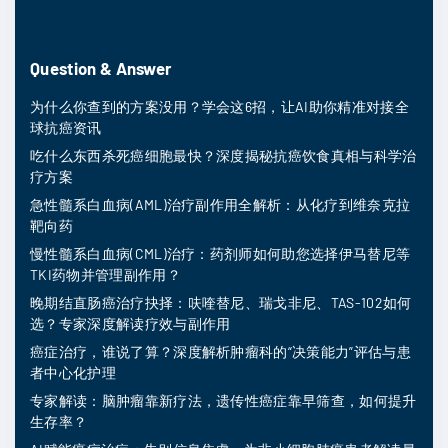
Question & Answer
为什么你查到的方案没用？学会这6招，让AI助你精准对接全
球抗癌资讯
吃什么东西杀死癌细胞最快？深度揭秘抗癌饮食真相与科学治
疗方案
急性髓系白血病(AML)治疗副作用全解析：从化疗到维奈克拉
靶向药
慢性髓系白血病(CML)治疗：药剂师如何助您选择伊马替尼等
TKI药物并管理副作用？
晚期结直肠癌治疗抉择：呋喹替尼、瑞戈非尼、TAS-102如何
选？专家深度解读疗效与副作用
癌症治疗，谁说了算？深度解析肿瘤科的“决策能力”评估与患
者中心化护理
专家解读：脑肿瘤靠新疗法，遗传性癌症靠早筛查，如何提升
生存率？