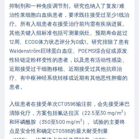
抑制剂和一种免疫调节剂。研究也纳入了复发/难
治性浆细胞白血病患者，要求既往接受过至少1线治
疗。所有入组患者在接受治疗前均需有疾病进展。
其他关键入组标准包括可测量病灶、预期寿命超过
12周、ECOG体力状态评分为0或1。研究排除了患有
Waldenström巨球蛋白血症、POEMS综合征或原发
性轻链淀粉样变性的患者，以及患有活动性感染、
近期接受过干细胞移植、近期接受过其他抗癌治
疗、有中枢神经系统转移或近期有其他恶性肿瘤的
患者。
入组患者在接受单次CT0596输注前，会先接受淋巴
清除化疗，方案包括氟达拉滨（22.5至30 mg/m²）
和环磷酰胺（350至500 mg/m²）。试验的主要终
点是安全性和确定CT0596的最大耐受剂量