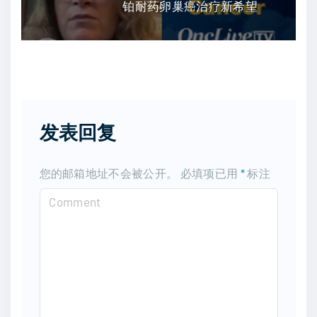
铂耐药卵巢癌治疗新希望
发表回复
您的邮箱地址不会被公开。
必填项已用
*
标注
C
o
m
m
e
n
t