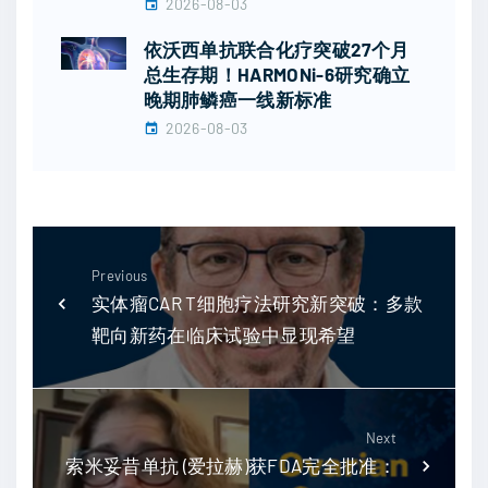
2026-08-03
依沃西单抗联合化疗突破27个月
总生存期！HARMONi-6研究确立
晚期肺鳞癌一线新标准
2026-08-03
Previous
实体瘤CAR T细胞疗法研究新突破：多款
靶向新药在临床试验中显现希望
Next
索米妥昔单抗 (爱拉赫)获FDA完全批准：