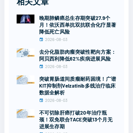
相关文章
晚期肺鳞癌总生存期突破27.9个
月！依沃西单抗双抗联合化疗显著
降低死亡风险
2026-08-03
去分化脂肪肉瘤突破性靶向方案：
阿贝西利降低62%疾病进展风险
2026-08-03
突破胃肠道间质瘤耐药困境！广谱
KIT抑制剂Velzatinib多线治疗临床
数据全解析
2026-08-03
不可切除肝癌打破20年治疗瓶
颈！双免联合TACE突破13个月无
进展生存期