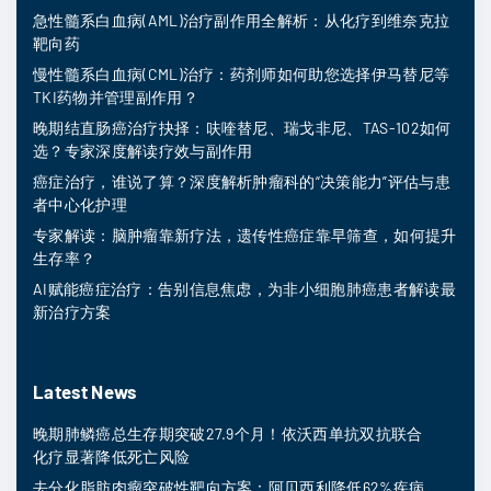
急性髓系白血病(AML)治疗副作用全解析：从化疗到维奈克拉
靶向药
慢性髓系白血病(CML)治疗：药剂师如何助您选择伊马替尼等
TKI药物并管理副作用？
晚期结直肠癌治疗抉择：呋喹替尼、瑞戈非尼、TAS-102如何
选？专家深度解读疗效与副作用
癌症治疗，谁说了算？深度解析肿瘤科的“决策能力”评估与患
者中心化护理
专家解读：脑肿瘤靠新疗法，遗传性癌症靠早筛查，如何提升
生存率？
AI赋能癌症治疗：告别信息焦虑，为非小细胞肺癌患者解读最
新治疗方案
Latest News
晚期肺鳞癌总生存期突破27.9个月！依沃西单抗双抗联合
化疗显著降低死亡风险
去分化脂肪肉瘤突破性靶向方案：阿贝西利降低62%疾病