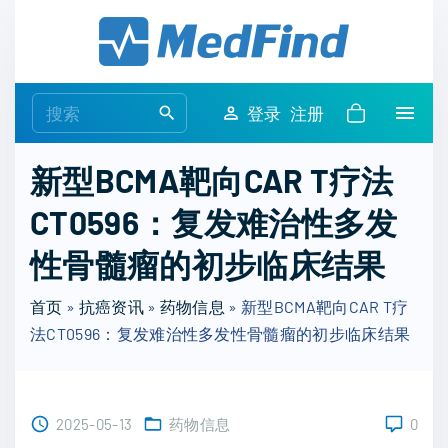
S
k
i
p
S
登录
注册
t
e
o
a
新型BCMA靶向CAR T疗法
c
r
o
CT0596：复发难治性多发
c
n
h
性骨髓瘤的初步临床结果
t
f
e
o
首页
»
抗癌资讯
»
药物信息
»
新型BCMA靶向CAR T疗
n
r
法CT0596：复发难治性多发性骨髓瘤的初步临床结果
t
:
2025-05-13
药物信息
0