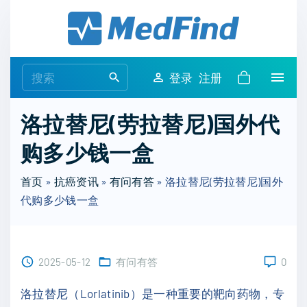
S
k
i
p
S
登录
注册
t
e
o
a
洛拉替尼(劳拉替尼)国外代
c
r
o
购多少钱一盒
c
n
h
t
首页
»
抗癌资讯
»
有问有答
»
洛拉替尼(劳拉替尼)国外
f
e
代购多少钱一盒
o
n
r
t
:
2025-05-12
有问有答
0
洛拉替尼（Lorlatinib）是一种重要的靶向药物，专