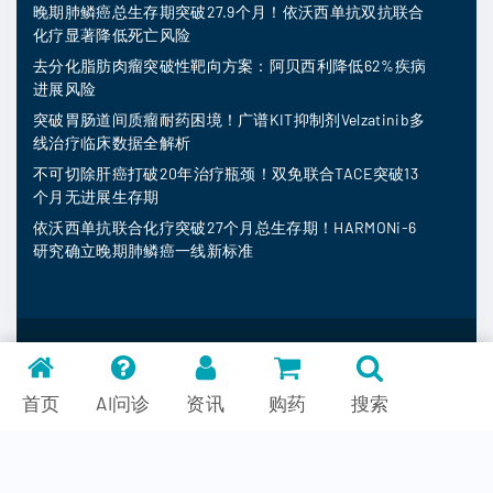
晚期肺鳞癌总生存期突破27.9个月！依沃西单抗双抗联合
化疗显著降低死亡风险
去分化脂肪肉瘤突破性靶向方案：阿贝西利降低62%疾病
进展风险
突破胃肠道间质瘤耐药困境！广谱KIT抑制剂Velzatinib多
线治疗临床数据全解析
不可切除肝癌打破20年治疗瓶颈！双免联合TACE突破13
个月无进展生存期
依沃西单抗联合化疗突破27个月总生存期！HARMONi-6
研究确立晚期肺鳞癌一线新标准
MedFind ©
2026
常见问题
首页
AI问诊
资讯
购药
搜索