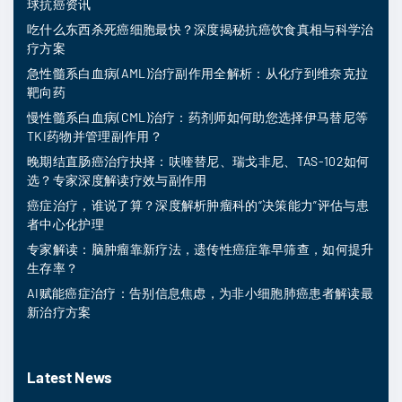
球抗癌资讯
吃什么东西杀死癌细胞最快？深度揭秘抗癌饮食真相与科学治
疗方案
急性髓系白血病(AML)治疗副作用全解析：从化疗到维奈克拉
靶向药
慢性髓系白血病(CML)治疗：药剂师如何助您选择伊马替尼等
TKI药物并管理副作用？
晚期结直肠癌治疗抉择：呋喹替尼、瑞戈非尼、TAS-102如何
选？专家深度解读疗效与副作用
癌症治疗，谁说了算？深度解析肿瘤科的“决策能力”评估与患
者中心化护理
专家解读：脑肿瘤靠新疗法，遗传性癌症靠早筛查，如何提升
生存率？
AI赋能癌症治疗：告别信息焦虑，为非小细胞肺癌患者解读最
新治疗方案
Latest News