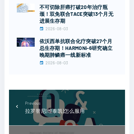
不可切除肝癌打破20年治疗瓶
颈！双免联合TACE突破13个月无
进展生存期
2026-08-03
依沃西单抗联合化疗突破27个月
总生存期！HARMONi-6研究确立
晚期肺鳞癌一线新标准
2026-08-03
Previous
拉罗替尼(维泰凯)怎么服用