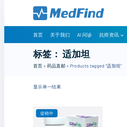
S
k
i
p
t
首页
关于我们
AI 问诊
抗癌资讯
o
c
有问有答
标签：
适加坦
o
诊疗指南
n
首页
»
药品直邮
»
Products tagged “适加坦”
药物信息
t
医改政策
e
知识科普
显示单一结果
n
临床研究
t
NCCN指南
促销中