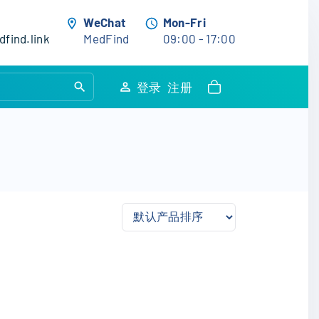
WeChat
Mon-Fri
find.link
MedFind
09:00 - 17:00
S
登录
注册
e
a
r
c
h
f
o
r
: