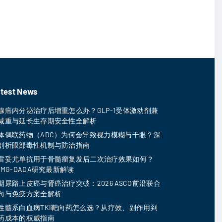
test News
腺癌内分泌治疗后增重怎么办？GLP-1受体激动剂兼
减重与延长生存期安全性全解析
体偶联药物（ADC）为何会导致视力模糊与干眼？深
剖析眼部毒性机制与防治指南
雷妥尤单抗用于骨髓瘤复发后二次治疗效果如何？
MMG-DADA研究最新解读
期尿路上皮癌与肾癌治疗突破：2026 ASCO前沿联合
向与免疫方案全解析
性髓系白血病TKI靶向药怎么选？从疗效、副作用到
药成本的权威指南