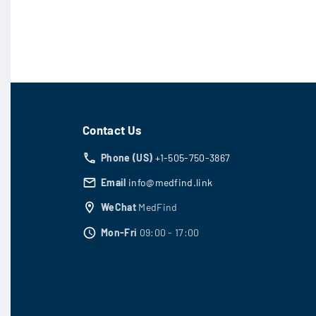
0
6
.
5
0
0
0
.
。
0
0
。
Contact Us
Phone (US)
+1-505-750-3867
Email
info@medfind.link
WeChat
MedFind
Mon-Fri
09:00 - 17:00