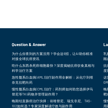
Question & Answer
La
为什么你查到的方案没用？学会这6招，让AI助你精准
乳
对接全球抗癌资讯
顾
吃什么东西杀死癌细胞最快？深度揭秘抗癌饮食真相与
抗
科学治疗方案
度
急性髓系白血病(AML)治疗副作用全解析：从化疗到维
达
奈克拉靶向药
G
慢性髓系白血病(CML)治疗：药剂师如何助您选择伊马
晚
替尼等TKI药物并管理副作用？
靶
晚期结直肠癌治疗抉择：呋喹替尼、瑞戈非尼、TAS-
慢
102如何选？专家深度解读疗效与副作用
用