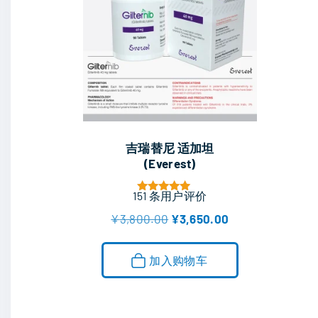
吉瑞替尼 适加坦
(Everest)
151
条用户评价
评分
5.00
原
当
¥
3,800.00
¥
3,650.00
&sol; 5
价
前
为
价
：
格
加入购物车
¥
为
3
：
,
¥
8
3
0
,