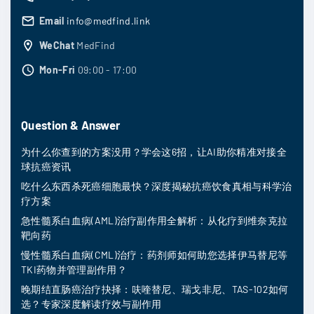
些
Email
info@medfind.link
选
WeChat
MedFind
项
Mon-Fri
09:00 - 17:00
Question & Answer
为什么你查到的方案没用？学会这6招，让AI助你精准对接全
球抗癌资讯
吃什么东西杀死癌细胞最快？深度揭秘抗癌饮食真相与科学治
疗方案
急性髓系白血病(AML)治疗副作用全解析：从化疗到维奈克拉
靶向药
慢性髓系白血病(CML)治疗：药剂师如何助您选择伊马替尼等
TKI药物并管理副作用？
晚期结直肠癌治疗抉择：呋喹替尼、瑞戈非尼、TAS-102如何
选？专家深度解读疗效与副作用