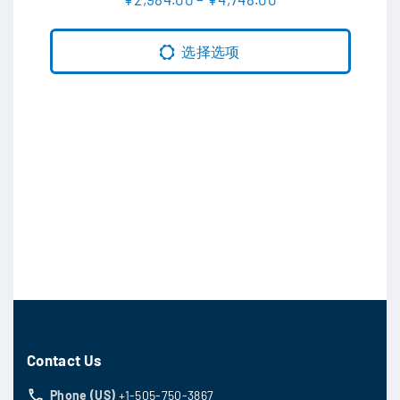
&sol; 5
格
多
范
围
种
选择选项
：
变
¥
2
体
,
9
。
8
可
4
.
在
0
0
产
至
¥
品
4
页
,
7
面
4
8
上
.
选
0
0
择
Contact Us
这
Phone (US)
+1-505-750-3867