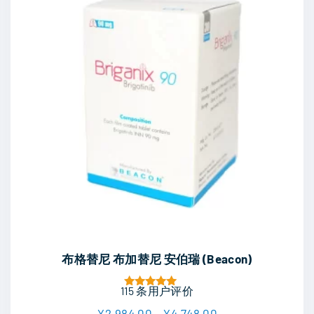
本
布格替尼 布加替尼 安伯瑞 (Beacon)
产
品
115
条用户评价
评分
5.00
有
价
¥
2,984.00
–
¥
4,748.00