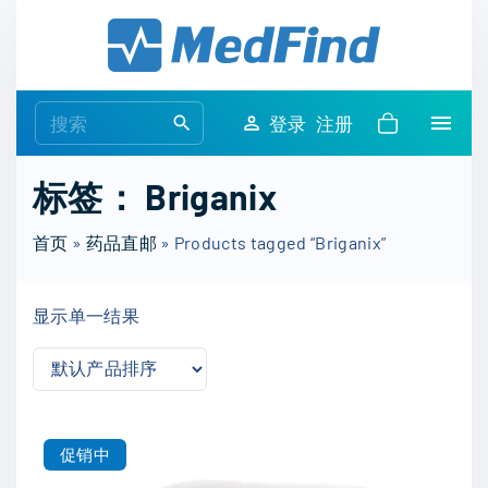
S
k
i
p
S
登录
注册
t
e
o
a
标签：
Briganix
c
r
o
c
首页
»
药品直邮
»
Products tagged “Briganix”
n
h
t
f
e
显示单一结果
o
n
r
t
:
促销中