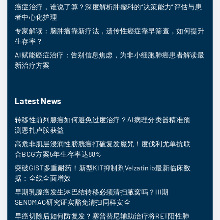
癌症治疗，谁说了算？深度解析肿瘤科的“决策能力”评估与患
者中心化护理
专家解读：脑肿瘤靠新疗法，遗传性癌症靠早筛查，如何提升
生存率？
AI赋能癌症治疗：告别信息焦虑，为非小细胞肺癌患者解读最
新治疗方案
Latest News
转移性前列腺癌如何避免过度治疗？AI病理分类器精准预
测恩扎卢胺获益
高危非肌层浸润性膀胱癌打破复发魔咒！度伐利尤单抗联
合BCG方案5年生存率达88%
突破GIST多重耐药！新型KIT抑制剂Velzatinib最新临床数
据：全线全面增效
早期乳腺癌发生淋巴结转移必须清扫腋窝吗？III期
SENOMAC研究证实豁免清扫同样安全
早癌切除后如何防复发？塞普替尼辅助治疗将RET阳性肺