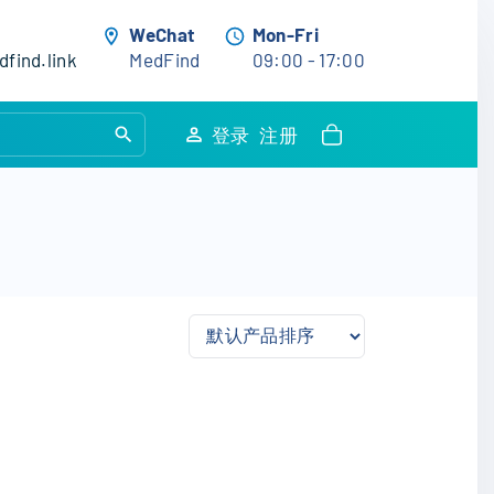
WeChat
Mon-Fri
find.link
MedFind
09:00 - 17:00
S
登录
注册
e
a
r
c
h
f
o
r
: