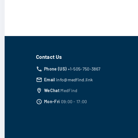
可
可
1
6
在
在
.
0
产
产
0
品
品
至
¥
页
页
5
,
面
面
4
上
上
4
Contact Us
6
选
选
.
Phone (US)
+1-505-750-3867
0
择
择
0
Email
info@medfind.link
这
这
WeChat
MedFind
些
些
选
选
Mon-Fri
09:00 - 17:00
项
项