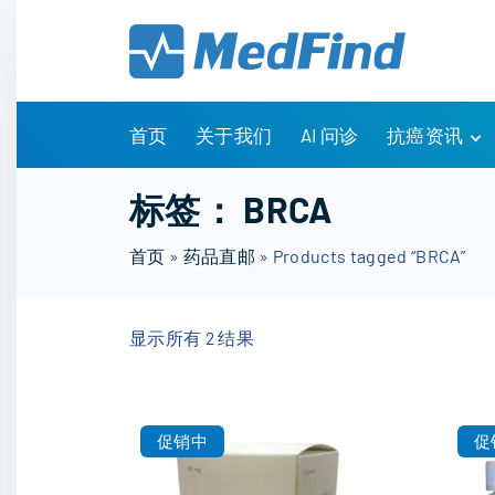
S
k
i
p
t
首页
关于我们
AI 问诊
抗癌资讯
o
c
有问有答
标签：
BRCA
o
诊疗指南
n
首页
»
药品直邮
»
Products tagged “BRCA”
药物信息
t
医改政策
e
知识科普
显示所有 2 结果
n
临床研究
t
NCCN指南
促销中
促