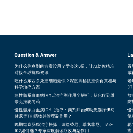
0
0
.
0
0
至
¥
2
,
9
9
Question & Answer
La
0
.
为什么你查到的方案没用？学会这6招，让AI助你精准
胃
0
对接全球抗癌资讯
减
0
吃什么东西杀死癌细胞最快？深度揭秘抗癌饮食真相与
老
科学治疗方案
C
急性髓系白血病(AML)治疗副作用全解析：从化疗到维
放
奈克拉靶向药
防
慢性髓系白血病(CML)治疗：药剂师如何助您选择伊马
慢
替尼等TKI药物并管理副作用？
复
晚期结直肠癌治疗抉择：呋喹替尼、瑞戈非尼、TAS-
靶
102如何选？专家深度解读疗效与副作用
瘤