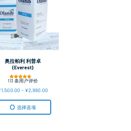
奥拉帕利 利普卓
(Everest)
113
条用户评价
评分
5.00
价
¥
1,500.00
–
¥
2,990.00
&sol; 5
格
范
围
选择选项
：
¥
1
,
5