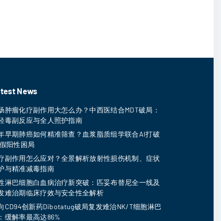
test News
肠肿瘤化疗副作用大怎么办？中西医结合MDT破局：
轻毒副反应与全人照护指南
年早期肺癌如何精准筛查？血浆脂质组学联合AI打破
T假阳性困局
疗副作用怎么应对？全景解析放射性损伤机制、症状
护与精准减毒指南
性淋巴细胞白血病治疗新突破：匹妥布替尼全一线及
发难治期临床疗效与安全性全解析
向CD94创新药Dibotatug破局复发难治NK/T细胞淋巴
：缓解率最高达86%