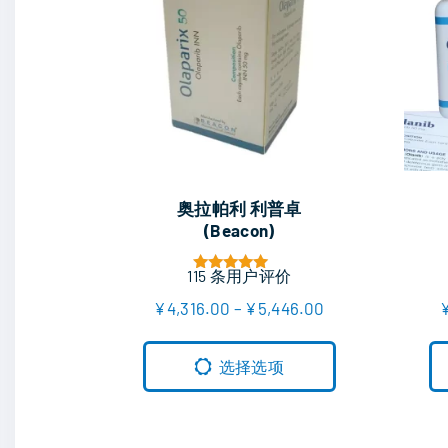
本
本
奥拉帕利 利普卓
产
产
(Beacon)
品
品
115
条用户评价
有
有
评分
4.99
价
¥
4,316.00
–
¥
5,446.00
多
多
&sol; 5
格
种
种
范
围
选择选项
变
变
：
¥
体
体
4
。
。
,
3