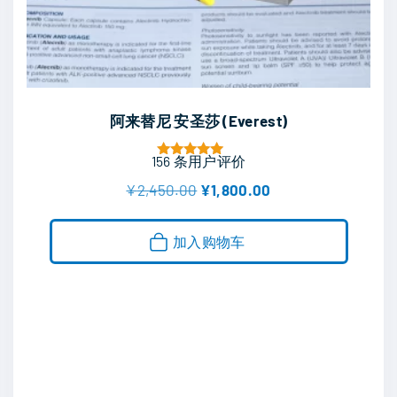
阿来替尼 安圣莎 (Everest)
156
条用户评价
评分
5.00
原
当
¥
2,450.00
¥
1,800.00
&sol; 5
价
前
为
价
：
格
加入购物车
¥
为
2
：
,
¥
4
1
5
,
0
8
.
0
0
0
0
.
。
0