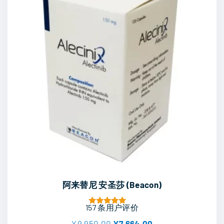
阿来替尼 安圣莎 (Beacon)
157
条用户评价
评分
5.00
原
当
¥
9,950.00
¥
7,664.00