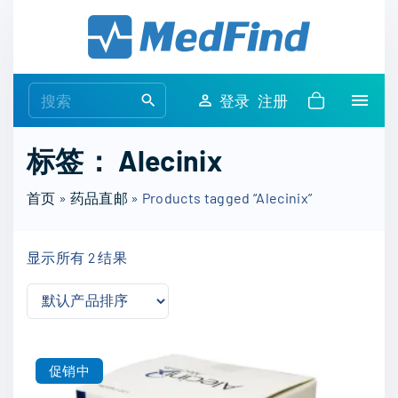
S
k
i
p
S
登录
注册
t
e
o
a
标签：
Alecinix
c
r
o
c
首页
»
药品直邮
»
Products tagged “Alecinix”
n
h
t
f
e
显示所有 2 结果
o
n
r
t
:
促销中