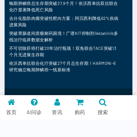
晚期肺鳞癌总生存期突破27.9个月！依沃西单抗双抗联合
化疗显著降低死亡风险
去分化脂肪肉瘤突破性靶向方案：阿贝西利降低62%疾病
进展风险
突破胃肠道间质瘤耐药困境！广谱KIT抑制剂Velzatinib多
线治疗临床数据全解析
不可切除肝癌打破20年治疗瓶颈！双免联合TACE突破13
个月无进展生存期
依沃西单抗联合化疗突破27个月总生存期！HARMONi-6
研究确立晚期肺鳞癌一线新标准
MedFind ©
2026
常见问题
首页
AI问诊
资讯
购药
搜索