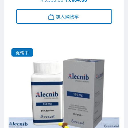
&sol; 5
价
前
为
价
：
格
加入购物车
¥
为
9
：
,
¥
9
7
5
,
0
6
.
6
促销中
0
4
0
.
。
0
0
。