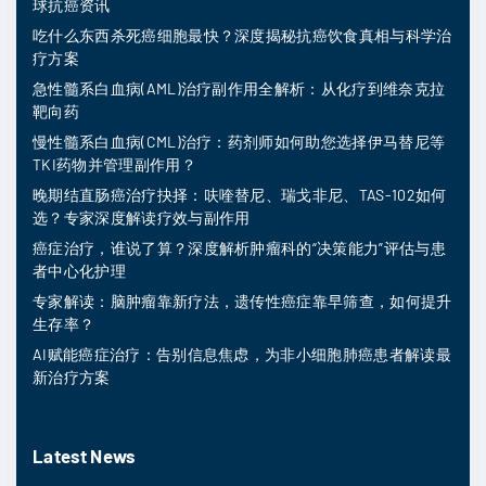
球抗癌资讯
吃什么东西杀死癌细胞最快？深度揭秘抗癌饮食真相与科学治
疗方案
急性髓系白血病(AML)治疗副作用全解析：从化疗到维奈克拉
靶向药
慢性髓系白血病(CML)治疗：药剂师如何助您选择伊马替尼等
TKI药物并管理副作用？
晚期结直肠癌治疗抉择：呋喹替尼、瑞戈非尼、TAS-102如何
选？专家深度解读疗效与副作用
癌症治疗，谁说了算？深度解析肿瘤科的“决策能力”评估与患
者中心化护理
专家解读：脑肿瘤靠新疗法，遗传性癌症靠早筛查，如何提升
生存率？
AI赋能癌症治疗：告别信息焦虑，为非小细胞肺癌患者解读最
新治疗方案
Latest News